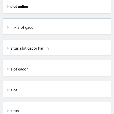
slot online
link slot gacor
situs slot gacor hari ini
slot gacor
slot
situs