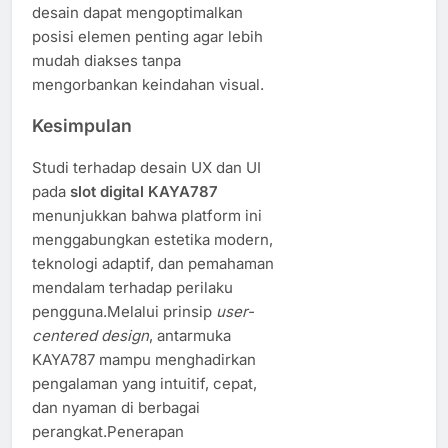
desain dapat mengoptimalkan
posisi elemen penting agar lebih
mudah diakses tanpa
mengorbankan keindahan visual.
Kesimpulan
Studi terhadap desain UX dan UI
pada
slot digital KAYA787
menunjukkan bahwa platform ini
menggabungkan estetika modern,
teknologi adaptif, dan pemahaman
mendalam terhadap perilaku
pengguna.Melalui prinsip
user-
centered design
, antarmuka
KAYA787 mampu menghadirkan
pengalaman yang intuitif, cepat,
dan nyaman di berbagai
perangkat.Penerapan