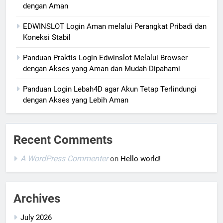
dengan Aman
EDWINSLOT Login Aman melalui Perangkat Pribadi dan
Koneksi Stabil
Panduan Praktis Login Edwinslot Melalui Browser
dengan Akses yang Aman dan Mudah Dipahami
Panduan Login Lebah4D agar Akun Tetap Terlindungi
dengan Akses yang Lebih Aman
Recent Comments
A WordPress Commenter
on
Hello world!
Archives
July 2026