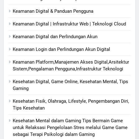
Keamanan Digital & Panduan Pengguna
Keamanan Digital | Infrastruktur Web | Teknologi Cloud
Keamanan Digital dan Perlindungan Akun
Keamanan Login dan Perlindungan Akun Digital
Keamanan Platform,Manajemen Akses Digital,Arsitektur
Sistem,Pengalaman Pengguna,Infrastruktur Teknologi
Kesehatan Digital, Game Online, Kesehatan Mental, Tips
Gaming
Kesehatan Fisik, Olahraga, Lifestyle, Pengembangan Diri,
Tips Kesehatan
Kesehatan Mental dalam Gaming Tips Bermain Game
untuk Relaksasi Pengelolaan Stres melalui Game Game
sebagai Terapi Psikologi dalam Gaming