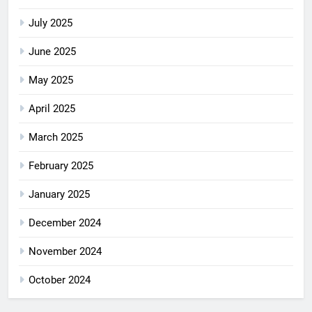
July 2025
June 2025
May 2025
April 2025
March 2025
February 2025
January 2025
December 2024
November 2024
October 2024