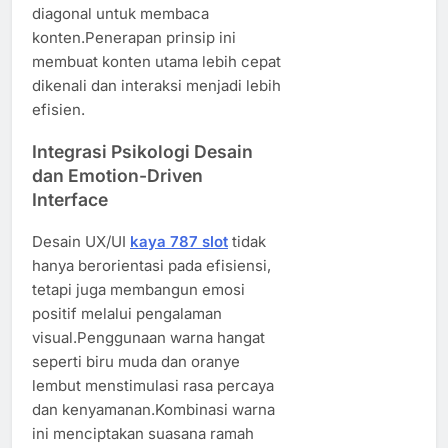
diagonal untuk membaca
konten.Penerapan prinsip ini
membuat konten utama lebih cepat
dikenali dan interaksi menjadi lebih
efisien.
Integrasi Psikologi Desain
dan Emotion-Driven
Interface
Desain UX/UI
kaya 787 slot
tidak
hanya berorientasi pada efisiensi,
tetapi juga membangun emosi
positif melalui pengalaman
visual.Penggunaan warna hangat
seperti biru muda dan oranye
lembut menstimulasi rasa percaya
dan kenyamanan.Kombinasi warna
ini menciptakan suasana ramah