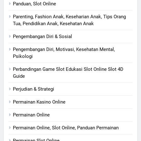
Panduan, Slot Online
Parenting, Fashion Anak, Keseharian Anak, Tips Orang
Tua, Pendidikan Anak, Kesehatan Anak
Pengembangan Diri & Sosial
Pengembangan Diri, Motivasi, Kesehatan Mental,
Psikologi
Perbandingan Game Slot Edukasi Slot Online Slot 4D
Guide
Perjudian & Strategi
Permainan Kasino Online
Permainan Online
Permainan Online, Slot Online, Panduan Permainan
Permainan Slot Online