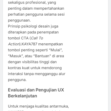
sekaligus profesional, yang
penting dalam mempertahankan
perhatian pengguna selama sesi
penggunaan.
Prinsip psikologi desain juga
diterapkan pada penempatan
tombol CTA (
Call To
Action
).KAYA787 menempatkan
tombol penting seperti “Mulai”,
“Masuk”, atau “Bantuan” di area
dengan visibilitas tinggi dan
kontras kuat untuk mendorong
interaksi tanpa mengganggu alur
pengguna.
Evaluasi dan Pengujian UX
Berkelanjutan
Untuk menjaga kualitas antarmuka,