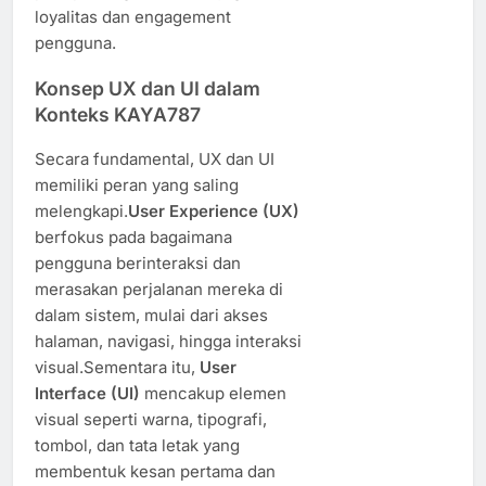
loyalitas dan engagement
pengguna.
Konsep UX dan UI dalam
Konteks KAYA787
Secara fundamental, UX dan UI
memiliki peran yang saling
melengkapi.
User Experience (UX)
berfokus pada bagaimana
pengguna berinteraksi dan
merasakan perjalanan mereka di
dalam sistem, mulai dari akses
halaman, navigasi, hingga interaksi
visual.Sementara itu,
User
Interface (UI)
mencakup elemen
visual seperti warna, tipografi,
tombol, dan tata letak yang
membentuk kesan pertama dan