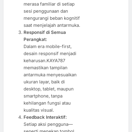
merasa familiar di setiap
sesi penggunaan dan
mengurangi beban kognitif
saat menjelajah antarmuka.
Responsif di Semua
Perangkat:
Dalam era mobile-first,
desain responsif menjadi
keharusan.KAYA787
memastikan tampilan
antarmuka menyesuaikan
ukuran layar, baik di
desktop, tablet, maupun
smartphone, tanpa
kehilangan fungsi atau
kualitas visual.
Feedback Interaktif:
Setiap aksi pengguna—
seperti menekan tombol