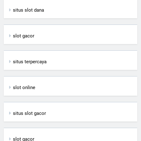
situs slot dana
slot gacor
situs terpercaya
slot online
situs slot gacor
slot gacor