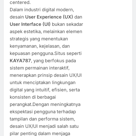
centered.
Dalam industri digital modern,
desain
User Experience (UX)
dan
User Interface (UI)
bukan sekadar
aspek estetika, melainkan elemen
strategis yang menentukan
kenyamanan, kejelasan, dan
kepuasan pengguna.Situs seperti
KAYA787
, yang berfokus pada
sistem permainan interaktif,
menerapkan prinsip desain UX/UI
untuk menciptakan lingkungan
digital yang intuitif, efisien, serta
konsisten di berbagai
perangkat.Dengan meningkatnya
ekspektasi pengguna terhadap
tampilan dan performa sistem,
desain UX/UI menjadi salah satu
pilar penting dalam menjaga