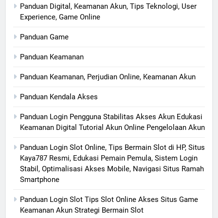
Panduan Digital, Keamanan Akun, Tips Teknologi, User
Experience, Game Online
Panduan Game
Panduan Keamanan
Panduan Keamanan, Perjudian Online, Keamanan Akun
Panduan Kendala Akses
Panduan Login Pengguna Stabilitas Akses Akun Edukasi
Keamanan Digital Tutorial Akun Online Pengelolaan Akun
Panduan Login Slot Online, Tips Bermain Slot di HP, Situs
Kaya787 Resmi, Edukasi Pemain Pemula, Sistem Login
Stabil, Optimalisasi Akses Mobile, Navigasi Situs Ramah
Smartphone
Panduan Login Slot Tips Slot Online Akses Situs Game
Keamanan Akun Strategi Bermain Slot