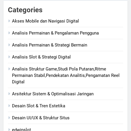
Categories
Akses Mobile dan Navigasi Digital
Analisis Permainan & Pengalaman Pengguna
Analisis Permainan & Strategi Bermain
Analisis Slot & Strategi Digital
Analisis Struktur Game,Studi Pola Putaran,Ritme
Permainan Stabil,Pendekatan Analitis,Pengamatan Reel
Digital
Arsitektur Sistem & Optimalisasi Jaringan
Desain Slot & Tren Estetika
Desain UI/UX & Struktur Situs
edwinslot