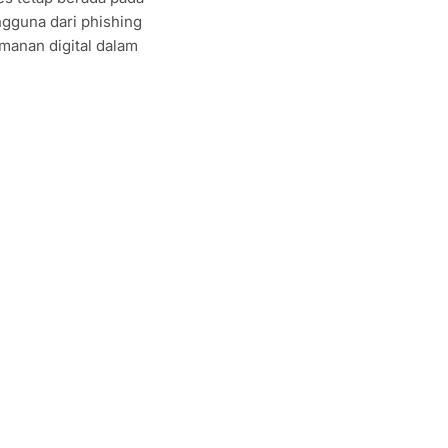
ngguna dari phishing
amanan digital dalam