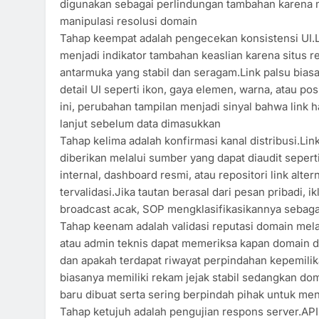
digunakan sebagai perlindungan tambahan karen
manipulasi resolusi domain
Tahap keempat adalah pengecekan konsistensi UI.L
menjadi indikator tambahan keaslian karena situs
antarmuka yang stabil dan seragam.Link palsu bias
detail UI seperti ikon, gaya elemen, warna, atau po
ini, perubahan tampilan menjadi sinyal bahwa link ha
lanjut sebelum data dimasukkan
Tahap kelima adalah konfirmasi kanal distribusi.Li
diberikan melalui sumber yang dapat diaudit seper
internal, dashboard resmi, atau repositori link alter
tervalidasi.Jika tautan berasal dari pesan pribadi, i
broadcast acak, SOP mengklasifikasikannya sebagai 
Tahap keenam adalah validasi reputasi domain me
atau admin teknis dapat memeriksa kapan domain dib
dan apakah terdapat riwayat perpindahan kepemili
biasanya memiliki rekam jejak stabil sedangkan d
baru dibuat serta sering berpindah pihak untuk me
Tahap ketujuh adalah pengujian respons server.API