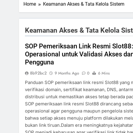
Home
Keamanan Akses & Tata Kelola Sistem
Keamanan Akses & Tata Kelola Sis
SOP Pemeriksaan Link Resmi Slot88:
Operasional untuk Validasi Akses d
Pengguna
8b92bc2
9 Months Ago
0
6 Mins
Panduan SOP pemeriksaan link resmi Slot88 yang
verifikasi domain, sertifikat keamanan, DNS, antar
distribusi untuk memastikan akses tetap berada pad
SOP pemeriksaan link resmi Slot88 dirancang seb
operasional agar pengguna maupun pengelola sist
bahwa setiap akses menuju platform dilakukan melal
bukan link tiruan.Dalam era meningkatnya kejahata
SOP menjadi keharusan agar verifikasi link tidak 