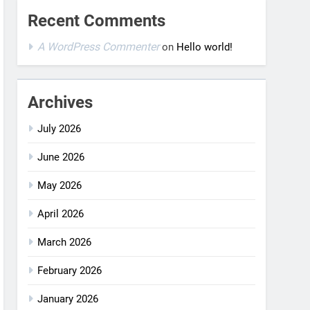
Recent Comments
A WordPress Commenter
on
Hello world!
Archives
July 2026
June 2026
May 2026
April 2026
March 2026
February 2026
January 2026