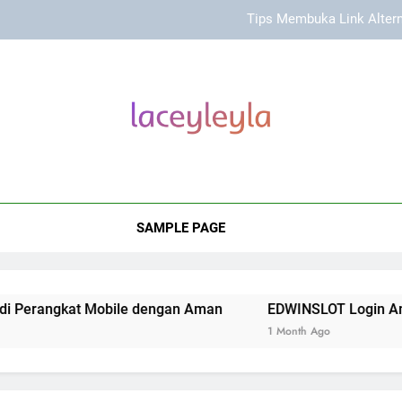
Tips Membuka Link Altern
EDWINSLOT Login Aman melalui 
Panduan Praktis Login Edwinslot Melalui Browser dengan
Hal Penti
ey Leyla
Tips Membuka Link Altern
leksi Fashion Wanita Stylish Di Lacey Leyla.
EDWINSLOT Login Aman melalui 
SAMPLE PAGE
Panduan Praktis Login Edwinslot Melalui Browser dengan
at Mobile dengan Aman
EDWINSLOT Login Aman melalui P
1 Month Ago