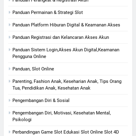
Panduan Perangkat & Registrasi Akun
Panduan Permainan & Strategi Slot
Panduan Platform Hiburan Digital & Keamanan Akses
Panduan Registrasi dan Kelancaran Akses Akun
Panduan Sistem Login,Akses Akun Digital,Keamanan
Pengguna Online
Panduan, Slot Online
Parenting, Fashion Anak, Keseharian Anak, Tips Orang
Tua, Pendidikan Anak, Kesehatan Anak
Pengembangan Diri & Sosial
Pengembangan Diri, Motivasi, Kesehatan Mental,
Psikologi
Perbandingan Game Slot Edukasi Slot Online Slot 4D