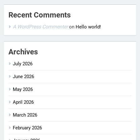
Recent Comments
A WordPress Commenter
on
Hello world!
Archives
July 2026
June 2026
May 2026
April 2026
March 2026
February 2026