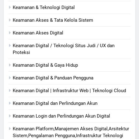
Keamanan & Teknologi Digital
Keamanan Akses & Tata Kelola Sistem
Keamanan Akses Digital
Keamanan Digital / Teknologi Situs Judi / UX dan
Proteksi
Keamanan Digital & Gaya Hidup
Keamanan Digital & Panduan Pengguna
Keamanan Digital | Infrastruktur Web | Teknologi Cloud
Keamanan Digital dan Perlindungan Akun
Keamanan Login dan Perlindungan Akun Digital
Keamanan Platform,Manajemen Akses Digital,Arsitektur
Sistem,Pengalaman Pengguna,Infrastruktur Teknologi