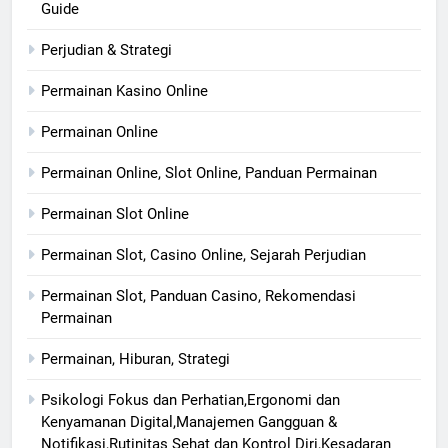
Guide
Perjudian & Strategi
Permainan Kasino Online
Permainan Online
Permainan Online, Slot Online, Panduan Permainan
Permainan Slot Online
Permainan Slot, Casino Online, Sejarah Perjudian
Permainan Slot, Panduan Casino, Rekomendasi
Permainan
Permainan, Hiburan, Strategi
Psikologi Fokus dan Perhatian,Ergonomi dan
Kenyamanan Digital,Manajemen Gangguan &
Notifikasi,Rutinitas Sehat dan Kontrol Diri,Kesadaran