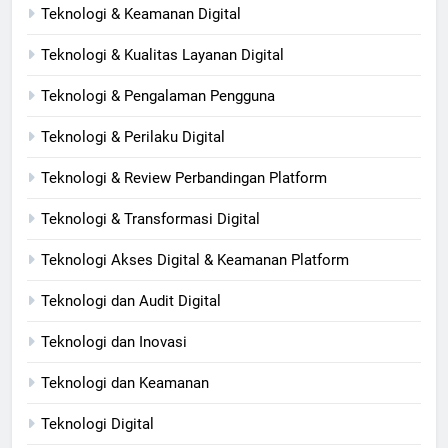
Teknologi & Keamanan Digital
Teknologi & Kualitas Layanan Digital
Teknologi & Pengalaman Pengguna
Teknologi & Perilaku Digital
Teknologi & Review Perbandingan Platform
Teknologi & Transformasi Digital
Teknologi Akses Digital & Keamanan Platform
Teknologi dan Audit Digital
Teknologi dan Inovasi
Teknologi dan Keamanan
Teknologi Digital