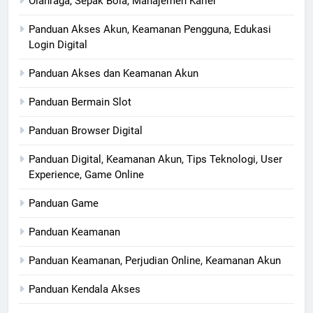
Olahraga, Sepak Bola, Manajemen Karier
Panduan Akses Akun, Keamanan Pengguna, Edukasi
Login Digital
Panduan Akses dan Keamanan Akun
Panduan Bermain Slot
Panduan Browser Digital
Panduan Digital, Keamanan Akun, Tips Teknologi, User
Experience, Game Online
Panduan Game
Panduan Keamanan
Panduan Keamanan, Perjudian Online, Keamanan Akun
Panduan Kendala Akses