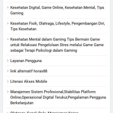
Kesehatan Digital, Game Online, Kesehatan Mental, Tips
Gaming
Kesehatan Fisik, Olahraga, Lifestyle, Pengembangan Diri,
Tips Kesehatan
Kesehatan Mental dalam Gaming Tips Bermain Game
untuk Relaksasi Pengelolaan Stres melalui Game Game
sebagai Terapi Psikologi dalam Gaming
Layanan Pengguna
link alternatif horas88
Literasi Akses Mobile
Manajemen Sistem Profesional,Stabilitas Platform
Online,Operasional Digital Terukur,Pengalaman Pengguna
Berkelanjutan