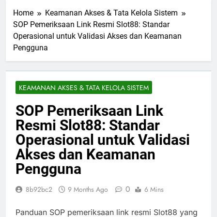
Home
Keamanan Akses & Tata Kelola Sistem
SOP Pemeriksaan Link Resmi Slot88: Standar
Operasional untuk Validasi Akses dan Keamanan
Pengguna
KEAMANAN AKSES & TATA KELOLA SISTEM
SOP Pemeriksaan Link
Resmi Slot88: Standar
Operasional untuk Validasi
Akses dan Keamanan
Pengguna
0
8b92bc2
9 Months Ago
6 Mins
Panduan SOP pemeriksaan link resmi Slot88 yang