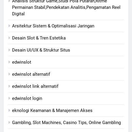
Analisis Struktur Game,Studi Pola Putaran,Ritme
Permainan Stabil,Pendekatan Analitis,Pengamatan Reel
Digital
Arsitektur Sistem & Optimalisasi Jaringan
Desain Slot & Tren Estetika
Desain UI/UX & Struktur Situs
edwinslot
edwinslot alternatif
edwinslot link alternatif
edwinslot login
eknologi Keamanan & Manajemen Akses
Gambling, Slot Machines, Casino Tips, Online Gambling