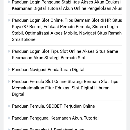
Panduan Login Pengguna Stabilitas Akses Akun Edukasi
Keamanan Digital Tutorial Akun Online Pengelolaan Akun
Panduan Login Slot Online, Tips Bermain Slot di HP, Situs
Kaya787 Resmi, Edukasi Pemain Pemula, Sistem Login
Stabil, Optimalisasi Akses Mobile, Navigasi Situs Ramah
Smartphone
Panduan Login Slot Tips Slot Online Akses Situs Game
Keamanan Akun Strategi Bermain Slot
Panduan Navigasi Pendaftaran Digital
Panduan Pemula Slot Online Strategi Bermain Slot Tips
Memaksimalkan Fitur Edukasi Slot Digital Hiburan
Digital
Panduan Pemula, SBOBET, Perjudian Online
Panduan Pengguna, Keamanan Akun, Tutorial