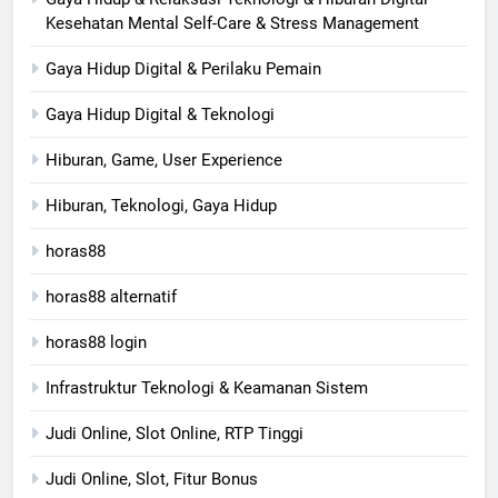
Kesehatan Mental Self-Care & Stress Management
Gaya Hidup Digital & Perilaku Pemain
Gaya Hidup Digital & Teknologi
Hiburan, Game, User Experience
Hiburan, Teknologi, Gaya Hidup
horas88
horas88 alternatif
horas88 login
Infrastruktur Teknologi & Keamanan Sistem
Judi Online, Slot Online, RTP Tinggi
Judi Online, Slot, Fitur Bonus