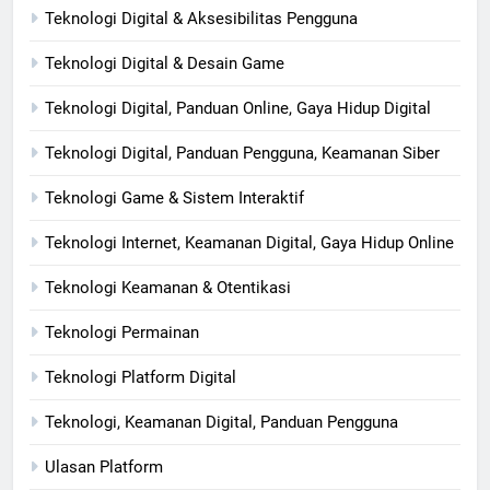
Teknologi Digital & Aksesibilitas Pengguna
Teknologi Digital & Desain Game
Teknologi Digital, Panduan Online, Gaya Hidup Digital
Teknologi Digital, Panduan Pengguna, Keamanan Siber
Teknologi Game & Sistem Interaktif
Teknologi Internet, Keamanan Digital, Gaya Hidup Online
Teknologi Keamanan & Otentikasi
Teknologi Permainan
Teknologi Platform Digital
Teknologi, Keamanan Digital, Panduan Pengguna
Ulasan Platform