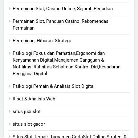
Permainan Slot, Casino Online, Sejarah Perjudian
Permainan Slot, Panduan Casino, Rekomendasi
Permainan
Permainan, Hiburan, Strategi
Psikologi Fokus dan Perhatian,Ergonomi dan
Kenyamanan Digital,Manajemen Gangguan &
Notifikasi,Rutinitas Sehat dan Kontrol Diri,Kesadaran
Pengguna Digital
Psikologi Pemain & Analisis Slot Digital
Riset & Analisis Web
situs judi slot
situs slot gacor
Situs Slot Terbaik Turnamen CorlaSlot Online Strategi &