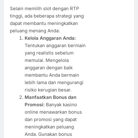
Selain memilih slot dengan RTP
tinggi, ada beberapa strategi yang
dapat membantu meningkatkan
peluang menang Anda:
Kelola Anggaran Anda:
Tentukan anggaran bermain
yang realistis sebelum
memulai. Mengelola
anggaran dengan baik
membantu Anda bermain
lebih lama dan mengurangi
risiko kerugian besar.
Manfaatkan Bonus dan
Promosi:
Banyak kasino
online menawarkan bonus
dan promosi yang dapat
meningkatkan peluang
Anda. Gunakan bonus