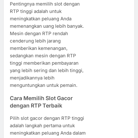
Pentingnya memilih slot dengan
RTP tinggi adalah untuk
meningkatkan peluang Anda
memenangkan uang lebih banyak.
Mesin dengan RTP rendah
cenderung lebih jarang
memberikan kemenangan,
sedangkan mesin dengan RTP
tinggi memberikan pembayaran
yang lebih sering dan lebih tinggi,
menjadikannya lebih
menguntungkan untuk pemain.
Cara Memilih Slot Gacor
dengan RTP Terbaik
Pilih slot gacor dengan RTP tinggi
adalah langkah pertama untuk
meningkatkan peluang Anda dalam