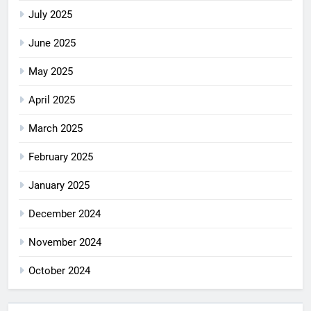
July 2025
June 2025
May 2025
April 2025
March 2025
February 2025
January 2025
December 2024
November 2024
October 2024