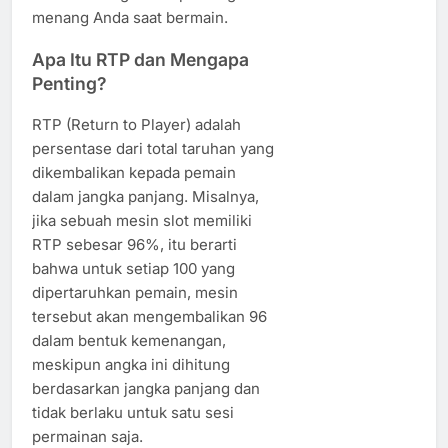
menang Anda saat bermain.
Apa Itu RTP dan Mengapa
Penting?
RTP (Return to Player) adalah
persentase dari total taruhan yang
dikembalikan kepada pemain
dalam jangka panjang. Misalnya,
jika sebuah mesin slot memiliki
RTP sebesar 96%, itu berarti
bahwa untuk setiap 100 yang
dipertaruhkan pemain, mesin
tersebut akan mengembalikan 96
dalam bentuk kemenangan,
meskipun angka ini dihitung
berdasarkan jangka panjang dan
tidak berlaku untuk satu sesi
permainan saja.