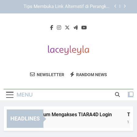
Skip
EDWINSLOT Login Aman melalui Perangkat
to
Pribadi dan Koneksi Stabil
content
Panduan Praktis Login Edwinslot Melalui Browser
dengan Akses yang Aman dan Mudah Dipahami
Hal Penting Sebelum Mengakses TIARA4D Login
Tips Membuka Link Alternatif di Perangkat
Mobile dengan Aman
EDWINSLOT Login Aman melalui Perangkat
Pribadi dan Koneksi Stabil
Lacey Leyla
Temukan Koleksi Fashion Wanita Stylish Di
Panduan Praktis Login Edwinslot Melalui Browser
NEWSLETTER
RANDOM NEWS
dengan Akses yang Aman dan Mudah Dipahami
Lacey Leyla.
MENU
al Penting Sebelum Mengakses TIARA4D Login
Tips Me
HEADLINES
Weeks Ago
1 Month A