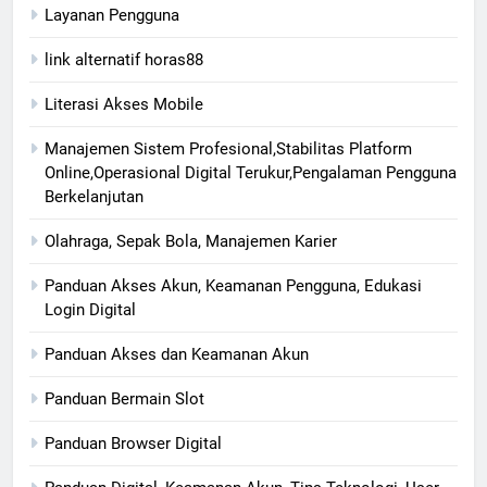
Layanan Pengguna
link alternatif horas88
Literasi Akses Mobile
Manajemen Sistem Profesional,Stabilitas Platform
Online,Operasional Digital Terukur,Pengalaman Pengguna
Berkelanjutan
Olahraga, Sepak Bola, Manajemen Karier
Panduan Akses Akun, Keamanan Pengguna, Edukasi
Login Digital
Panduan Akses dan Keamanan Akun
Panduan Bermain Slot
Panduan Browser Digital