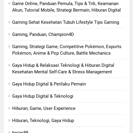
Game Online, Panduan Pemula, Tips & Trik, Keamanan
Akun, Tutorial Mobile, Strategi Bermain, Hiburan Digital
Gaming Sehat Kesehatan Tubuh Lifestyle Tips Gaming
Gaming, Panduan, Champion4D
Gaming, Strategi Game, Competitive Pokémon, Esports
Pokémon, Anime & Pop Culture, Battle Mechanics
Gaya Hidup & Relaksasi Teknologi & Hiburan Digital
Kesehatan Mental Self-Care & Stress Management
Gaya Hidup Digital & Perilaku Pemain
Gaya Hidup Digital & Teknologi
Hiburan, Game, User Experience
Hiburan, Teknologi, Gaya Hidup
horas88