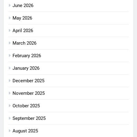
June 2026
May 2026
April 2026
March 2026
February 2026
January 2026
December 2025
November 2025
October 2025
September 2025
August 2025