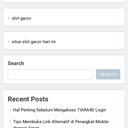
slot gacor
situs slot gacor hari ini
Search
SEARCH
Recent Posts
Hal Penting Sebelum Mengakses TIARA4D Login
Tips Membuka Link Alternatif di Perangkat Mobile
dengan Aman