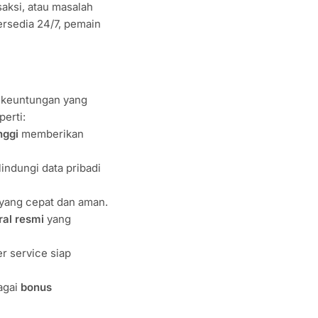
aksi, atau masalah
ersedia 24/7, pemain
 keuntungan yang
erti:
nggi
memberikan
indungi data pribadi
 yang cepat dan aman.
ral resmi
yang
r service siap
agai
bonus