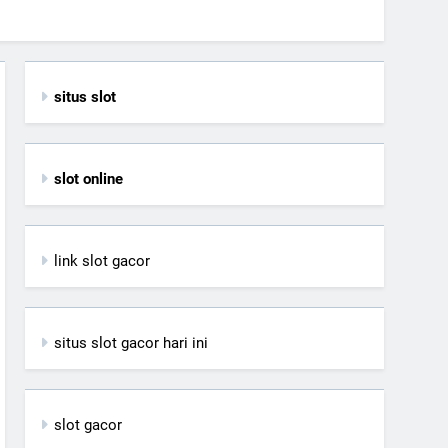
situs slot
slot online
link slot gacor
situs slot gacor hari ini
slot gacor