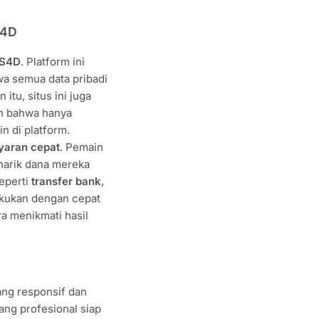
S4D
IS4D
. Platform ini
a semua data pribadi
itu, situs ini juga
an bahwa hanya
 di platform.
aran cepat
. Pemain
arik dana mereka
eperti
transfer bank
,
lakukan dengan cepat
a menikmati hasil
ang responsif dan
ang profesional siap