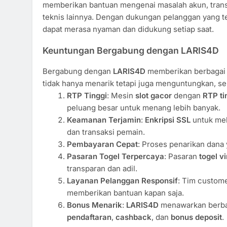
memberikan bantuan mengenai masalah akun, trans
teknis lainnya. Dengan dukungan pelanggan yang t
dapat merasa nyaman dan didukung setiap saat.
Keuntungan Bergabung dengan LARIS4D
Bergabung dengan
LARIS4D
memberikan berbagai
tidak hanya menarik tetapi juga menguntungkan, sep
RTP Tinggi
: Mesin
slot gacor
dengan
RTP ti
peluang besar untuk menang lebih banyak.
Keamanan Terjamin
:
Enkripsi SSL
untuk mel
dan transaksi pemain.
Pembayaran Cepat
: Proses penarikan dana
Pasaran Togel Terpercaya
: Pasaran
togel vi
transparan dan adil.
Layanan Pelanggan Responsif
: Tim custome
memberikan bantuan kapan saja.
Bonus Menarik
:
LARIS4D
menawarkan berb
pendaftaran
,
cashback
, dan
bonus deposit
.