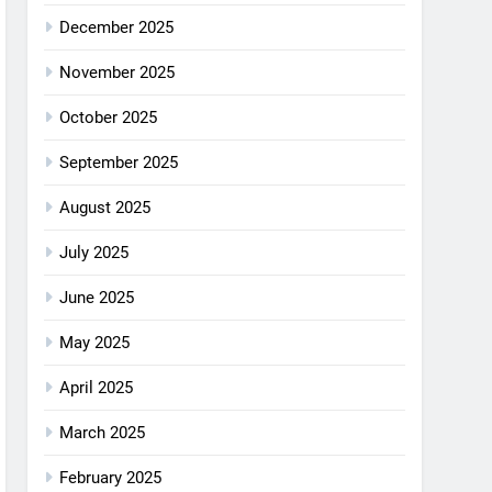
December 2025
November 2025
October 2025
September 2025
August 2025
July 2025
June 2025
May 2025
April 2025
March 2025
February 2025