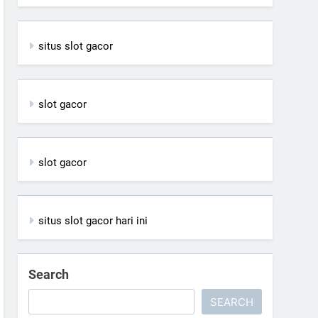
situs slot gacor
slot gacor
slot gacor
situs slot gacor hari ini
Search
SEARCH