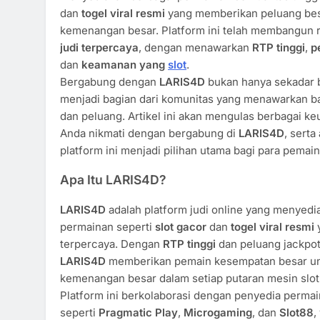
dan
togel viral resmi
yang memberikan peluang bes
kemenangan besar. Platform ini telah membangun 
judi terpercaya
, dengan menawarkan
RTP tinggi
,
p
dan
keamanan yang
slot
.
Bergabung dengan
LARIS4D
bukan hanya sekadar b
menjadi bagian dari komunitas yang menawarkan 
dan peluang. Artikel ini akan mengulas berbagai k
Anda nikmati dengan bergabung di
LARIS4D
, sert
platform ini menjadi pilihan utama bagi para pemain 
Apa Itu LARIS4D?
LARIS4D
adalah platform judi online yang menyedi
permainan seperti
slot gacor
dan
togel viral resmi
terpercaya. Dengan
RTP tinggi
dan peluang jackpo
LARIS4D
memberikan pemain kesempatan besar un
kemenangan besar dalam setiap putaran mesin slot 
Platform ini berkolaborasi dengan penyedia perma
seperti
Pragmatic Play
,
Microgaming
, dan
Slot88
,