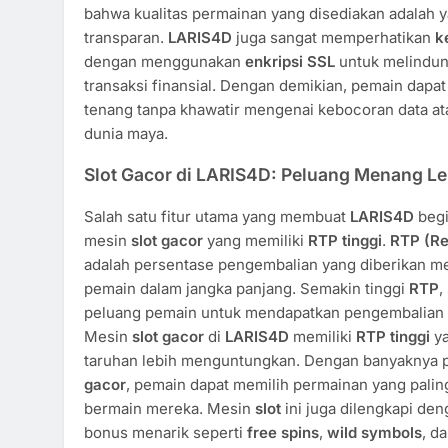
bahwa kualitas permainan yang disediakan adalah y
transparan.
LARIS4D
juga sangat memperhatikan
k
dengan menggunakan
enkripsi SSL
untuk melindung
transaksi finansial. Dengan demikian, pemain dapa
tenang tanpa khawatir mengenai kebocoran data a
dunia maya.
Slot Gacor di LARIS4D: Peluang Menang Le
Salah satu fitur utama yang membuat
LARIS4D
begi
mesin
slot gacor
yang memiliki
RTP tinggi
.
RTP (Re
adalah persentase pengembalian yang diberikan me
pemain dalam jangka panjang. Semakin tinggi
RTP
,
peluang pemain untuk mendapatkan pengembalian 
Mesin
slot gacor
di
LARIS4D
memiliki
RTP tinggi
ya
taruhan lebih menguntungkan. Dengan banyaknya p
gacor
, pemain dapat memilih permainan yang palin
bermain mereka. Mesin
slot
ini juga dilengkapi den
bonus menarik seperti
free spins
,
wild symbols
, d