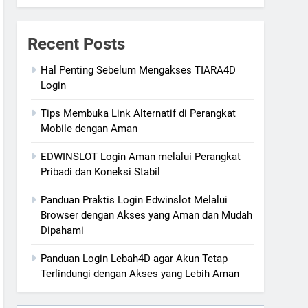
Recent Posts
Hal Penting Sebelum Mengakses TIARA4D
Login
Tips Membuka Link Alternatif di Perangkat
Mobile dengan Aman
EDWINSLOT Login Aman melalui Perangkat
Pribadi dan Koneksi Stabil
Panduan Praktis Login Edwinslot Melalui
Browser dengan Akses yang Aman dan Mudah
Dipahami
Panduan Login Lebah4D agar Akun Tetap
Terlindungi dengan Akses yang Lebih Aman