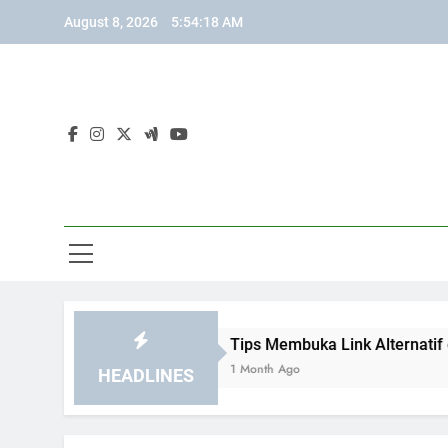
Skip
August 8, 2026
5:54:19 AM
to
content
Lac
Temukan Ko
IARA4D Login
Tips Membuka Link Alternatif di Perangk
1 Month Ago
HEADLINES