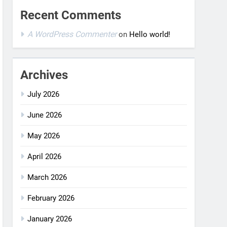
Recent Comments
A WordPress Commenter
on
Hello world!
Archives
July 2026
June 2026
May 2026
April 2026
March 2026
February 2026
January 2026