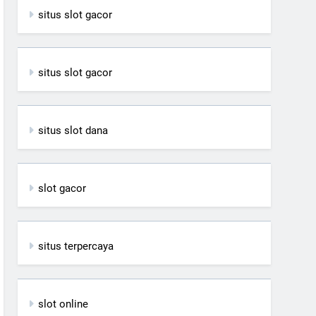
situs slot gacor
situs slot gacor
situs slot dana
slot gacor
situs terpercaya
slot online