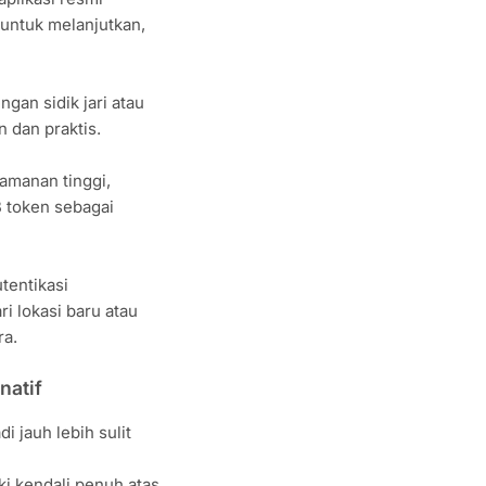
untuk melanjutkan,
gan sidik jari atau
 dan praktis.
amanan tinggi,
 token sebagai
tentikasi
ri lokasi baru atau
ra.
natif
 jauh lebih sulit
i kendali penuh atas