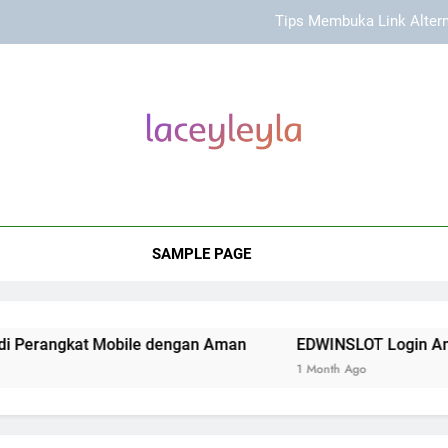
Tips Membuka Link Altern
EDWINSLOT Login Aman melalui 
Panduan Praktis Login Edwinslot Melalui Browser dengan
Hal Penti
ey Leyla
Tips Membuka Link Altern
leksi Fashion Wanita Stylish Di Lacey Leyla.
EDWINSLOT Login Aman melalui 
SAMPLE PAGE
Panduan Praktis Login Edwinslot Melalui Browser dengan
ngkat Mobile dengan Aman
EDWINSLOT Login Aman melalu
1 Month Ago