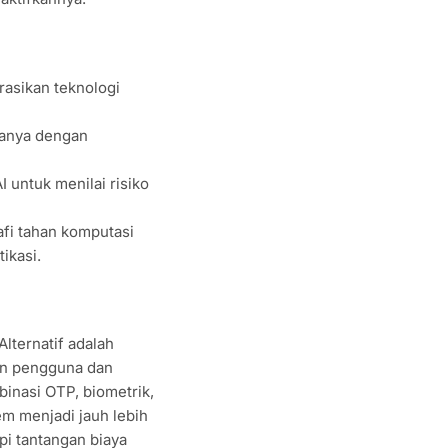
rasikan teknologi
anya dengan
I untuk menilai risiko
afi tahan komputasi
ikasi.
lternatif adalah
un pengguna dan
binasi OTP, biometrik,
tem menjadi jauh lebih
i tantangan biaya