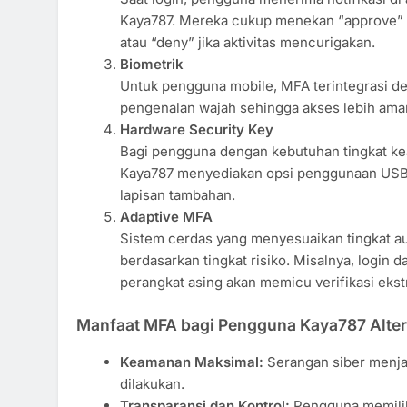
Kaya787. Mereka cukup menekan “approve” 
atau “deny” jika aktivitas mencurigakan.
Biometrik
Untuk pengguna mobile, MFA terintegrasi den
pengenalan wajah sehingga akses lebih aman
Hardware Security Key
Bagi pengguna dengan kebutuhan tingkat ke
Kaya787 menyediakan opsi penggunaan USB
lapisan tambahan.
Adaptive MFA
Sistem cerdas yang menyesuaikan tingkat au
berdasarkan tingkat risiko. Misalnya, login da
perangkat asing akan memicu verifikasi ekst
Manfaat MFA bagi Pengguna Kaya787 Alter
Keamanan Maksimal:
Serangan siber menjadi
dilakukan.
Transparansi dan Kontrol:
Pengguna memilik