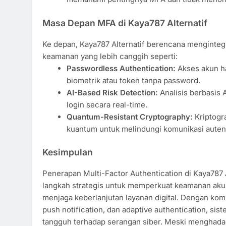
Masa Depan MFA di Kaya787 Alternatif
Ke depan, Kaya787 Alternatif berencana menginteg
keamanan yang lebih canggih seperti:
Passwordless Authentication:
Akses akun h
biometrik atau token tanpa password.
AI-Based Risk Detection:
Analisis berbasis A
login secara real-time.
Quantum-Resistant Cryptography:
Kriptogr
kuantum untuk melindungi komunikasi autent
Kesimpulan
Penerapan Multi-Factor Authentication di Kaya787 A
langkah strategis untuk memperkuat keamanan ak
menjaga keberlanjutan layanan digital. Dengan kom
push notification, dan adaptive authentication, sis
tangguh terhadap serangan siber. Meski menghadap