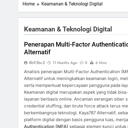
Home
Keamanan & Teknologi Digital
Keamanan & Teknologi Digital
Penerapan Multi-Factor Authenticati
Alternatif
8b92bc2
11 Months Ago
0
6 Mins
Analisis penerapan Multi-Factor Authentication (M
Alternatif untuk meningkatkan keamanan login, meli
serta memperkuat kepercayaan pengguna pada layan
Keamanan digital merupakan aspek yang tidak bisa 
layanan berbasis online. Ancaman serangan siber s
credential stuffing, dan brute force attack terus me
berkembangnya teknologi. Kaya787 Alternatif, sebag
platform digital dengan basis pengguna luas, menj
Authentication (MFA)
sebagai elemen kunci untuk