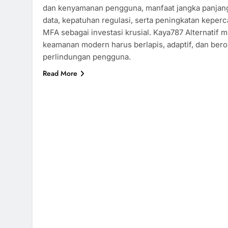
dan kenyamanan pengguna, manfaat jangka panja
data, kepatuhan regulasi, serta peningkatan keper
MFA sebagai investasi krusial. Kaya787 Alternatif
keamanan modern harus berlapis, adaptif, dan bero
perlindungan pengguna.
Read More