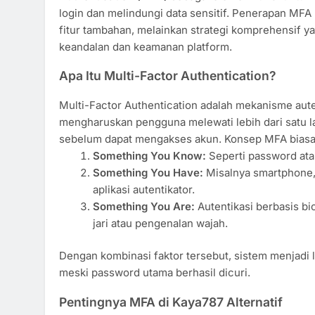
login dan melindungi data sensitif. Penerapan MFA
fitur tambahan, melainkan strategi komprehensif 
keandalan dan keamanan platform.
Apa Itu Multi-Factor Authentication?
Multi-Factor Authentication adalah mekanisme aute
mengharuskan pengguna melewati lebih dari satu la
sebelum dapat mengakses akun. Konsep MFA bias
Something You Know:
Seperti password ata
Something You Have:
Misalnya smartphone, 
aplikasi autentikator.
Something You Are:
Autentikasi berbasis bio
jari atau pengenalan wajah.
Dengan kombinasi faktor tersebut, sistem menjadi l
meski password utama berhasil dicuri.
Pentingnya MFA di Kaya787 Alternatif