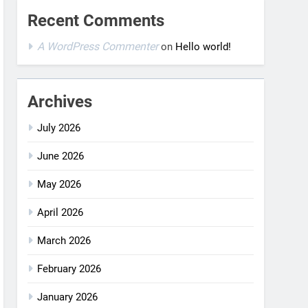
Recent Comments
A WordPress Commenter
on
Hello world!
Archives
July 2026
June 2026
May 2026
April 2026
March 2026
February 2026
January 2026