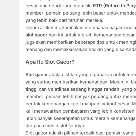
besar, dan cenderung memiliki
RTP (Return to Play
memberi pemain peluang lebih besar untuk menda
yang lebih baik dari taruhan mereka.
Dalam artikel ini, kami akan membahas bagaimana
slot gacor
hari ini untuk meraih kemenangan besar 
juga akan memberikan beberapa tips untuk mening
menang dan memaksimalkan hadiah yang bisa Anda
Apa Itu Slot Gacor?
Slot gacor
adalah istilah yang digunakan untuk men
yang sering memberikan kemenangan. Mesin ini bi
tinggi
dan
volatilitas sedang hingga rendah
, yang 
memberi pemain lebih banyak peluang untuk menang
bentuk kemenangan kecil maupun jackpot besar. Me
kali menawarkan pembayaran yang lebih konsiste
lebih banyak kesempatan untuk meraih kemenangan
daripada mesin slot lainnya.
Slot gacor adalah pilihan terbaik bagi pemain yang 