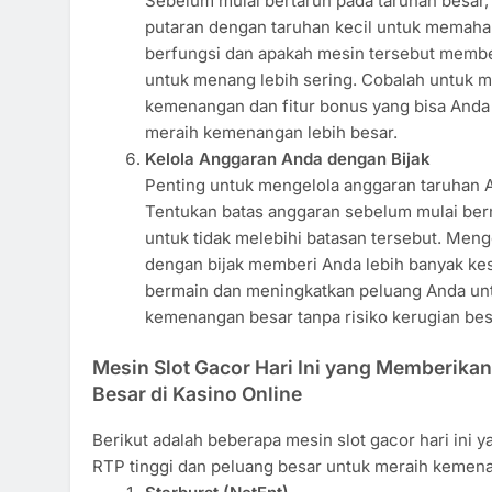
Sebelum mulai bertaruh pada taruhan besar,
putaran dengan taruhan kecil untuk memah
berfungsi dan apakah mesin tersebut membe
untuk menang lebih sering. Cobalah untuk m
kemenangan dan fitur bonus yang bisa Anda
meraih kemenangan lebih besar.
Kelola Anggaran Anda dengan Bijak
Penting untuk mengelola anggaran taruhan A
Tentukan batas anggaran sebelum mulai ber
untuk tidak melebihi batasan tersebut. Meng
dengan bijak memberi Anda lebih banyak ke
bermain dan meningkatkan peluang Anda un
kemenangan besar tanpa risiko kerugian bes
Mesin Slot Gacor Hari Ini yang Memberik
Besar di Kasino Online
Berikut adalah beberapa mesin slot gacor hari ini 
RTP tinggi dan peluang besar untuk meraih kemen