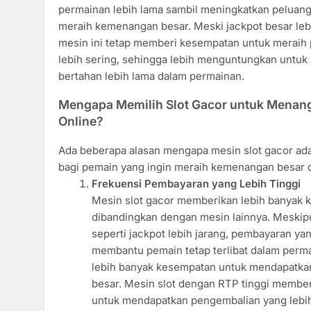
permainan lebih lama sambil meningkatkan peluan
meraih kemenangan besar. Meski jackpot besar lebih
mesin ini tetap memberi kesempatan untuk meraih
lebih sering, sehingga lebih menguntungkan untuk
bertahan lebih lama dalam permainan.
Mengapa Memilih Slot Gacor untuk Menang
Online?
Ada beberapa alasan mengapa mesin slot gacor adal
bagi pemain yang ingin meraih kemenangan besar di
Frekuensi Pembayaran yang Lebih Tinggi
Mesin slot gacor memberikan lebih banyak
dibandingkan dengan mesin lainnya. Meski
seperti jackpot lebih jarang, pembayaran yan
membantu pemain tetap terlibat dalam perm
lebih banyak kesempatan untuk mendapatka
besar. Mesin slot dengan RTP tinggi member
untuk mendapatkan pengembalian yang lebih