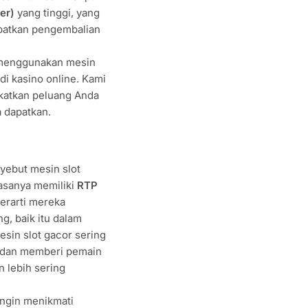
er)
yang tinggi, yang
patkan pengembalian
 menggunakan mesin
di kasino online. Kami
katkan peluang Anda
 dapatkan.
yebut mesin slot
asanya memiliki
RTP
berarti mereka
, baik itu dalam
sin slot gacor sering
n dan memberi pemain
 lebih sering
ingin menikmati