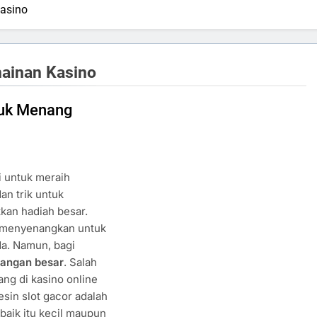
Kasino
rmainan Kasino
tuk Menang
i untuk meraih
an trik untuk
an hadiah besar.
t menyenangkan untuk
a. Namun, bagi
angan besar
. Salah
ng di kasino online
esin slot gacor adalah
aik itu kecil maupun