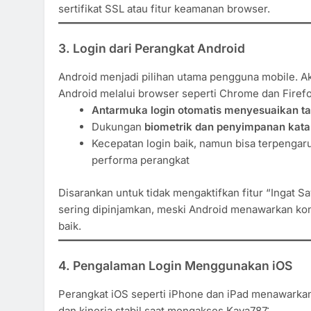
sertifikat SSL atau fitur keamanan browser.
3. Login dari Perangkat Android
Android menjadi pilihan utama pengguna mobile. A
Android melalui browser seperti Chrome dan Firefo
Antarmuka login otomatis menyesuaikan ta
Dukungan
biometrik dan penyimpanan kata
Kecepatan login baik, namun bisa terpengar
performa perangkat
Disarankan untuk tidak mengaktifkan fitur “Ingat S
sering dipinjamkan, meski Android menawarkan kon
baik.
4. Pengalaman Login Menggunakan iOS
Perangkat iOS seperti iPhone dan iPad menawark
dan kinerja stabil saat mengakses Kaya787: