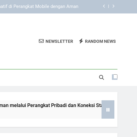
atif di Perangkat Mobile dengan Aman
Perangkat Pribadi dan Koneksi Stabil
 Akses yang Aman dan Mudah Dipahami
NEWSLETTER
RANDOM NEWS
ng Sebelum Mengakses TIARA4D Login
atif di Perangkat Mobile dengan Aman
Perangkat Pribadi dan Koneksi Stabil
 Akses yang Aman dan Mudah Dipahami
erangkat Pribadi dan Koneksi Stabil
Panduan Praktis 
2 Months Ago