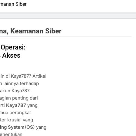
amanan Siber
una, Keamanan Siber
Operasi:
s Akses
n di Kaya787? Artikel
 lainnya terhadap
 akun Kaya787.
gian penting dari
rti
Kaya787
yang
emua perangkat
or krusial yang
ting System/OS)
yang
menentukan