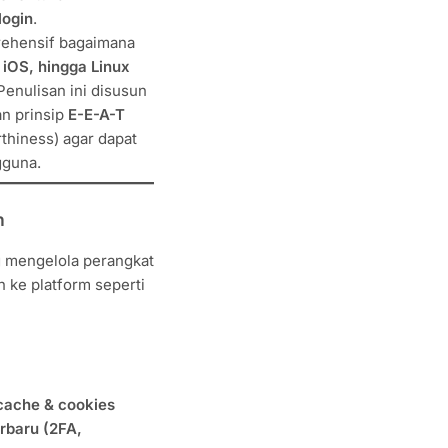
login
.
prehensif bagaimana
iOS, hingga Linux
enulisan ini disusun
n prinsip
E-E-A-T
rthiness) agar dapat
gguna.
n
g mengelola perangkat
n ke platform seperti
ache & cookies
rbaru (2FA,