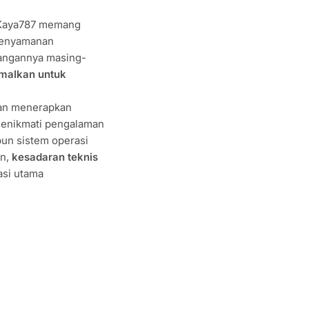
i Kaya787 memang
 kenyamanan
rangannya masing-
imalkan untuk
dan menerapkan
menikmati pengalaman
un sistem operasi
rn,
kesadaran teknis
asi utama