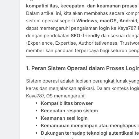
kompatibilitas, kecepatan, dan keamanan proses 
Dalam artikel ini, kita akan membahas secara kom
sistem operasi seperti
Windows, macOS, Android, 
dapat memengaruhi pengalaman login ke Kaya787. P
dengan pendekatan
SEO-friendly
dan sesuai denga
(Experience, Expertise, Authoritativeness, Trustwo
memberikan panduan terpercaya bagi seluruh pen
1. Peran Sistem Operasi dalam Proses Logi
Sistem operasi adalah lapisan perangkat lunak yan
keras dan menjalankan aplikasi. Dalam konteks logi
Kaya787, OS memengaruhi:
Kompatibilitas browser
Kecepatan respon sistem
Keamanan sesi login
Kemampuan menyimpan atau menghapus c
Dukungan terhadap teknologi autentikasi te