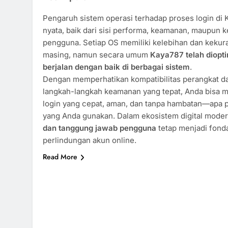
Pengaruh sistem operasi terhadap proses login d
nyata, baik dari sisi performa, keamanan, maupun
pengguna. Setiap OS memiliki kelebihan dan keku
masing, namun secara umum
Kaya787 telah diopt
berjalan dengan baik di berbagai sistem
.
Dengan memperhatikan kompatibilitas perangkat 
langkah-langkah keamanan yang tepat, Anda bisa 
login yang cepat, aman, dan tanpa hambatan—apa p
yang Anda gunakan. Dalam ekosistem digital mode
dan tanggung jawab pengguna
tetap menjadi fond
perlindungan akun online.
Read More