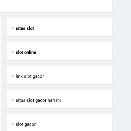
situs slot
slot online
link slot gacor
situs slot gacor hari ini
slot gacor