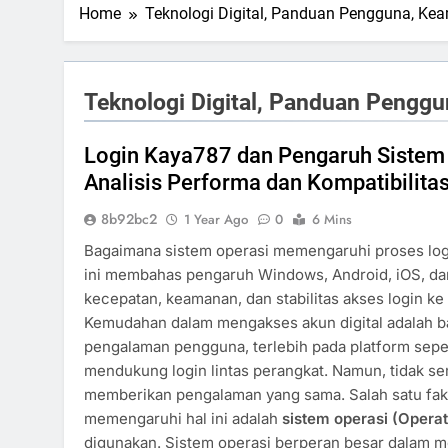
Home
Teknologi Digital, Panduan Pengguna, Ke
Teknologi Digital, Panduan Pengg
Login Kaya787 dan Pengaruh Sistem 
Analisis Performa dan Kompatibilita
8b92bc2
1 Year Ago
0
6 Mins
Bagaimana sistem operasi memengaruhi proses logi
ini membahas pengaruh Windows, Android, iOS, dan
kecepatan, keamanan, dan stabilitas akses login ke
Kemudahan dalam mengakses akun digital adalah ba
pengalaman pengguna, terlebih pada platform sepe
mendukung login lintas perangkat. Namun, tidak s
memberikan pengalaman yang sama. Salah satu fakt
memengaruhi hal ini adalah
sistem operasi (Opera
digunakan. Sistem operasi berperan besar dalam 