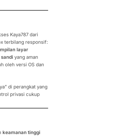
kses Kaya787 dari
x terbilang responsif:
mpilan layar
 sandi
yang aman
uh oleh versi OS dan
aya” di perangkat yang
trol privasi cukup
an
keamanan tinggi