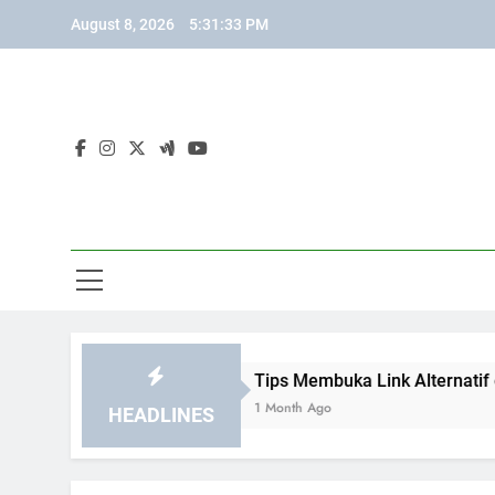
Skip
August 8, 2026
5:31:34 PM
to
content
Lac
Temukan Ko
IARA4D Login
Tips Membuka Link Alternatif di Perangk
1 Month Ago
HEADLINES