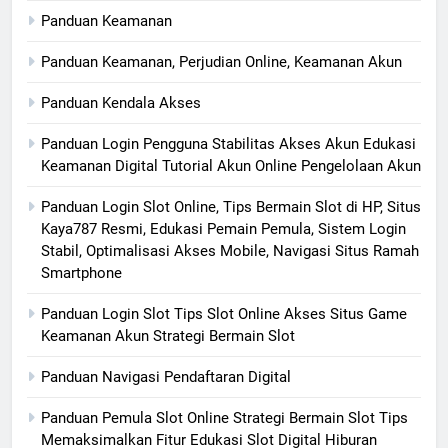
Panduan Keamanan
Panduan Keamanan, Perjudian Online, Keamanan Akun
Panduan Kendala Akses
Panduan Login Pengguna Stabilitas Akses Akun Edukasi
Keamanan Digital Tutorial Akun Online Pengelolaan Akun
Panduan Login Slot Online, Tips Bermain Slot di HP, Situs
Kaya787 Resmi, Edukasi Pemain Pemula, Sistem Login
Stabil, Optimalisasi Akses Mobile, Navigasi Situs Ramah
Smartphone
Panduan Login Slot Tips Slot Online Akses Situs Game
Keamanan Akun Strategi Bermain Slot
Panduan Navigasi Pendaftaran Digital
Panduan Pemula Slot Online Strategi Bermain Slot Tips
Memaksimalkan Fitur Edukasi Slot Digital Hiburan