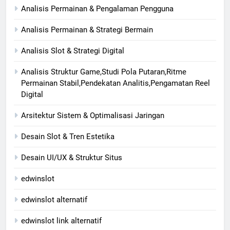
Analisis Permainan & Pengalaman Pengguna
Analisis Permainan & Strategi Bermain
Analisis Slot & Strategi Digital
Analisis Struktur Game,Studi Pola Putaran,Ritme
Permainan Stabil,Pendekatan Analitis,Pengamatan Reel
Digital
Arsitektur Sistem & Optimalisasi Jaringan
Desain Slot & Tren Estetika
Desain UI/UX & Struktur Situs
edwinslot
edwinslot alternatif
edwinslot link alternatif