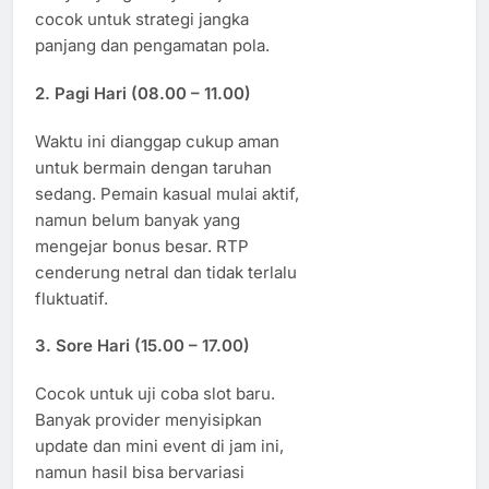
cocok untuk strategi jangka
panjang dan pengamatan pola.
2.
Pagi Hari (08.00 – 11.00)
Waktu ini dianggap cukup aman
untuk bermain dengan taruhan
sedang. Pemain kasual mulai aktif,
namun belum banyak yang
mengejar bonus besar. RTP
cenderung netral dan tidak terlalu
fluktuatif.
3.
Sore Hari (15.00 – 17.00)
Cocok untuk uji coba slot baru.
Banyak provider menyisipkan
update dan mini event di jam ini,
namun hasil bisa bervariasi