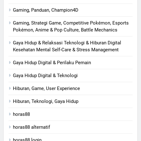
Gaming, Panduan, Champion4D
Gaming, Strategi Game, Competitive Pokémon, Esports
Pokémon, Anime & Pop Culture, Battle Mechanics
Gaya Hidup & Relaksasi Teknologi & Hiburan Digital
Kesehatan Mental Self-Care & Stress Management
Gaya Hidup Digital & Perilaku Pemain
Gaya Hidup Digital & Teknologi
Hiburan, Game, User Experience
Hiburan, Teknologi, Gaya Hidup
horas88
horas88 alternatif
horas88 login