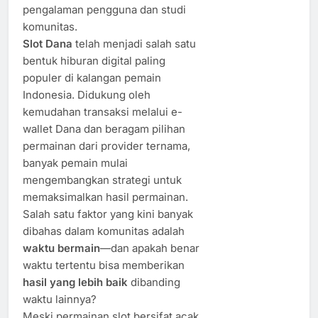
pengalaman pengguna dan studi
komunitas.
Slot Dana
telah menjadi salah satu
bentuk hiburan digital paling
populer di kalangan pemain
Indonesia. Didukung oleh
kemudahan transaksi melalui e-
wallet Dana dan beragam pilihan
permainan dari provider ternama,
banyak pemain mulai
mengembangkan strategi untuk
memaksimalkan hasil permainan.
Salah satu faktor yang kini banyak
dibahas dalam komunitas adalah
waktu bermain
—dan apakah benar
waktu tertentu bisa memberikan
hasil yang lebih baik
dibanding
waktu lainnya?
Meski permainan slot bersifat acak