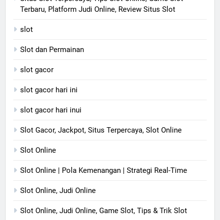
Terbaru, Platform Judi Online, Review Situs Slot
slot
Slot dan Permainan
slot gacor
slot gacor hari ini
slot gacor hari inui
Slot Gacor, Jackpot, Situs Terpercaya, Slot Online
Slot Online
Slot Online | Pola Kemenangan | Strategi Real-Time
Slot Online, Judi Online
Slot Online, Judi Online, Game Slot, Tips & Trik Slot