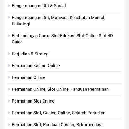
Pengembangan Diri & Sosial
Pengembangan Diri, Motivasi, Kesehatan Mental,
Psikologi
Perbandingan Game Slot Edukasi Slot Online Slot 4D
Guide
Perjudian & Strategi
Permainan Kasino Online
Permainan Online
Permainan Online, Slot Online, Panduan Permainan
Permainan Slot Online
Permainan Slot, Casino Online, Sejarah Perjudian
Permainan Slot, Panduan Casino, Rekomendasi