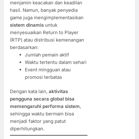
menjamin keacakan dan keadilan
hasil. Namun, banyak penyedia
game juga mengimplementasikan
sistem dinamis
untuk
menyesuaikan Return to Player
(RTP) atau distribusi kemenangan
berdasarkan:
Jumlah pemain aktif
Waktu tertentu dalam sehari
Event mingguan atau
promosi terbatas
Dengan kata lain,
aktivitas
pengguna secara global bisa
memengaruhi performa sistem
,
sehingga waktu bermain bisa
menjadi faktor yang patut
diperhitungkan.