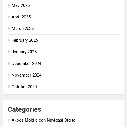
May 2025
April 2025
March 2025
February 2025
January 2025
December 2024
November 2024
October 2024
Categories
Akses Mobile dan Navigasi Digital