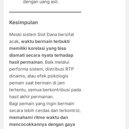
dengan uang asli.
Kesimpulan
Meski sistem Slot Dana bersifat
acak,
waktu bermain terbukti
memiliki korelasi yang bisa
diamati secara nyata terhadap
hasil permainan
. Baik melalui
performa sistem, distribusi RTP
dinamis, atau efek psikologis
pemain saat bermain di jam
tertentu, semua berkontribusi pada
hasil akhir permainan.
Bagi pemain yang ingin bermain
secara lebih cerdas dan terkontrol,
memahami ritme waktu dan
mencocokkannya dengan gaya