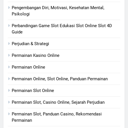
Pengembangan Diri, Motivasi, Kesehatan Mental,
Psikologi
Perbandingan Game Slot Edukasi Slot Online Slot 4D
Guide
Perjudian & Strategi
Permainan Kasino Online
Permainan Online
Permainan Online, Slot Online, Panduan Permainan
Permainan Slot Online
Permainan Slot, Casino Online, Sejarah Perjudian
Permainan Slot, Panduan Casino, Rekomendasi
Permainan