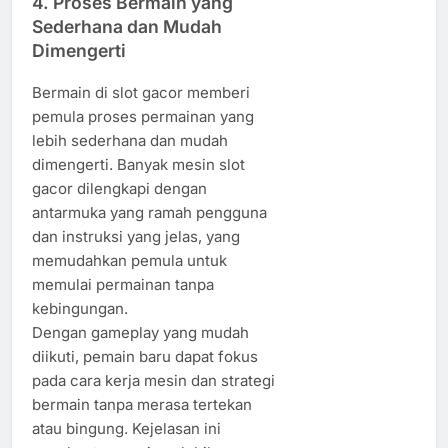
4.
Proses Bermain yang
Sederhana dan Mudah
Dimengerti
Bermain di slot gacor memberi
pemula proses permainan yang
lebih sederhana dan mudah
dimengerti. Banyak mesin slot
gacor dilengkapi dengan
antarmuka yang ramah pengguna
dan instruksi yang jelas, yang
memudahkan pemula untuk
memulai permainan tanpa
kebingungan.
Dengan gameplay yang mudah
diikuti, pemain baru dapat fokus
pada cara kerja mesin dan strategi
bermain tanpa merasa tertekan
atau bingung. Kejelasan ini