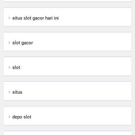
situs slot gacor hari ini
slot gacor
slot
situs
depo slot