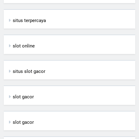
situs terpercaya
slot online
situs slot gacor
slot gacor
slot gacor