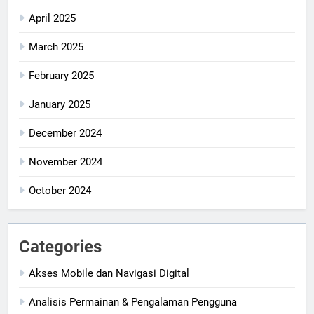
April 2025
March 2025
February 2025
January 2025
December 2024
November 2024
October 2024
Categories
Akses Mobile dan Navigasi Digital
Analisis Permainan & Pengalaman Pengguna