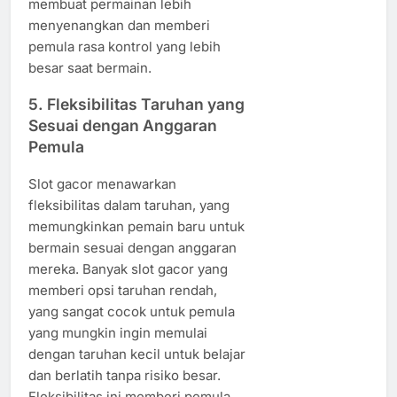
membuat permainan lebih
menyenangkan dan memberi
pemula rasa kontrol yang lebih
besar saat bermain.
5.
Fleksibilitas Taruhan yang
Sesuai dengan Anggaran
Pemula
Slot gacor menawarkan
fleksibilitas dalam taruhan, yang
memungkinkan pemain baru untuk
bermain sesuai dengan anggaran
mereka. Banyak slot gacor yang
memberi opsi taruhan rendah,
yang sangat cocok untuk pemula
yang mungkin ingin memulai
dengan taruhan kecil untuk belajar
dan berlatih tanpa risiko besar.
Fleksibilitas ini memberi pemula