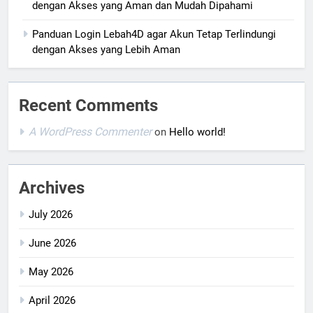
dengan Akses yang Aman dan Mudah Dipahami
Panduan Login Lebah4D agar Akun Tetap Terlindungi
dengan Akses yang Lebih Aman
Recent Comments
A WordPress Commenter
on
Hello world!
Archives
July 2026
June 2026
May 2026
April 2026