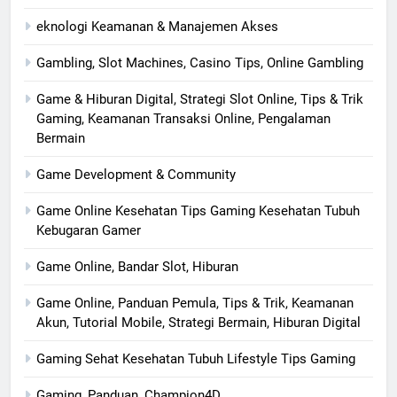
eknologi Keamanan & Manajemen Akses
Gambling, Slot Machines, Casino Tips, Online Gambling
Game & Hiburan Digital, Strategi Slot Online, Tips & Trik
Gaming, Keamanan Transaksi Online, Pengalaman
Bermain
Game Development & Community
Game Online Kesehatan Tips Gaming Kesehatan Tubuh
Kebugaran Gamer
Game Online, Bandar Slot, Hiburan
Game Online, Panduan Pemula, Tips & Trik, Keamanan
Akun, Tutorial Mobile, Strategi Bermain, Hiburan Digital
Gaming Sehat Kesehatan Tubuh Lifestyle Tips Gaming
Gaming, Panduan, Champion4D