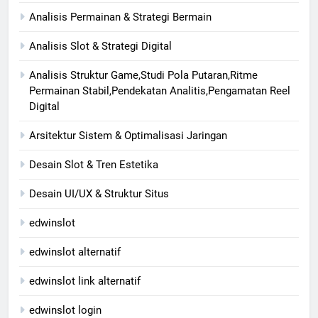
Analisis Permainan & Strategi Bermain
Analisis Slot & Strategi Digital
Analisis Struktur Game,Studi Pola Putaran,Ritme
Permainan Stabil,Pendekatan Analitis,Pengamatan Reel
Digital
Arsitektur Sistem & Optimalisasi Jaringan
Desain Slot & Tren Estetika
Desain UI/UX & Struktur Situs
edwinslot
edwinslot alternatif
edwinslot link alternatif
edwinslot login