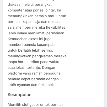
diakses melalui perangkat
komputer atau ponsel pintar. Ini
memungkinkan pemain baru untuk
bermain kapan saja dan di mana
saja, memberi mereka fleksibilitas
lebih dalam menikmati permainan.
Kemudahan akses ini juga
memberi pemula kesempatan
untuk berlatih lebih sering,
meningkatkan pengalaman mereka
tanpa harus terikat pada waktu
atau lokasi tertentu. Dengan
platform yang ramah pengguna,
pemula dapat bermain dengan
lebih nyaman dan fleksibel.
Kesimpulan
Memilih slot gacor untuk bermain