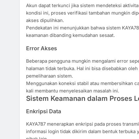
Akun dapat terkunci jika sistem mendeteksi aktivita
kondisi ini, proses verifikasi tambahan mungkin di
akses dipulihkan.
Pendekatan ini menunjukkan bahwa sistem KAYA78
keamanan dibanding kemudahan sesaat.
Error Akses
Beberapa pengguna mungkin mengalami error seper
halaman tidak terbuka. Hal ini bisa disebabkan oleh 
pemeliharaan sistem.
Menggunakan koneksi stabil atau membersihkan c
kali membantu menyelesaikan masalah ini.
Sistem Keamanan dalam Proses L
Enkripsi Data
KAYA787 menerapkan enkripsi pada proses transmisi
informasi login tidak dikirim dalam bentuk terbuka
pihak lain.