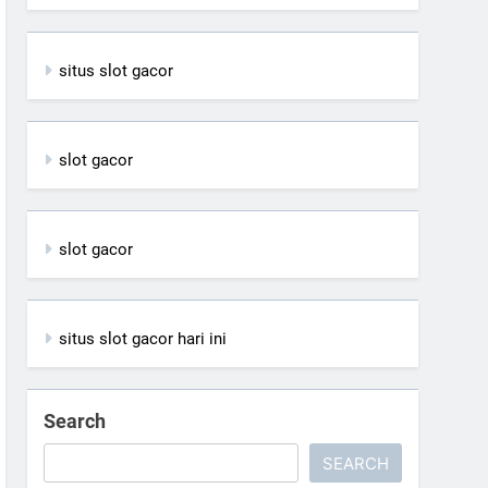
situs slot gacor
slot gacor
slot gacor
situs slot gacor hari ini
Search
SEARCH