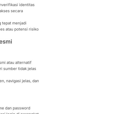
rifikasi identitas
 akses secara
 tepat menjadi
s atau potensi risiko
esmi
mi atau alternatif
i sumber tidak jelas
n, navigasi jelas, dan
ame dan password