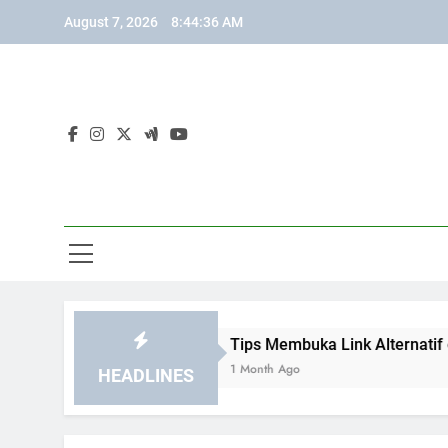
Skip
August 7, 2026
8:44:37 AM
to
content
Lac
Temukan Ko
IARA4D Login
Tips Membuka Link Alternatif di Perangk
1 Month Ago
HEADLINES