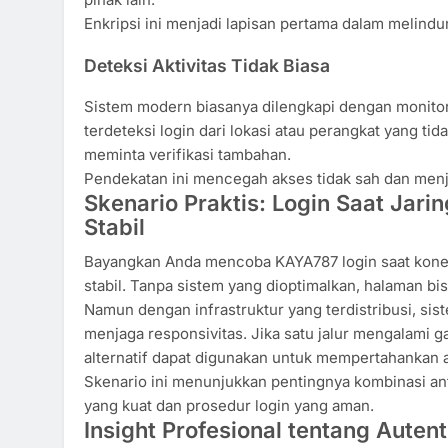
Enkripsi ini menjadi lapisan pertama dalam melind
Deteksi Aktivitas Tidak Biasa
Sistem modern biasanya dilengkapi dengan monitori
terdeteksi login dari lokasi atau perangkat yang tid
meminta verifikasi tambahan.
Pendekatan ini mencegah akses tidak sah dan menja
Skenario Praktis: Login Saat Jari
Stabil
Bayangkan Anda mencoba KAYA787 login saat konek
stabil. Tanpa sistem yang dioptimalkan, halaman bis
Namun dengan infrastruktur yang terdistribusi, sis
menjaga responsivitas. Jika satu jalur mengalami g
alternatif dapat digunakan untuk mempertahankan 
Skenario ini menunjukkan pentingnya kombinasi an
yang kuat dan prosedur login yang aman.
Insight Profesional tentang Autenti