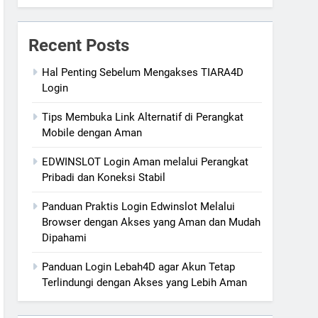
Recent Posts
Hal Penting Sebelum Mengakses TIARA4D
Login
Tips Membuka Link Alternatif di Perangkat
Mobile dengan Aman
EDWINSLOT Login Aman melalui Perangkat
Pribadi dan Koneksi Stabil
Panduan Praktis Login Edwinslot Melalui
Browser dengan Akses yang Aman dan Mudah
Dipahami
Panduan Login Lebah4D agar Akun Tetap
Terlindungi dengan Akses yang Lebih Aman