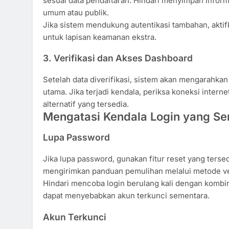
sesuai data pendaftaran. Hindari menyimpan informa
umum atau publik.
Jika sistem mendukung autentikasi tambahan, aktifk
untuk lapisan keamanan ekstra.
3. Verifikasi dan Akses Dashboard
Setelah data diverifikasi, sistem akan mengarahka
utama. Jika terjadi kendala, periksa koneksi interne
alternatif yang tersedia.
Mengatasi Kendala Login yang Ser
Lupa Password
Jika lupa password, gunakan fitur reset yang terse
mengirimkan panduan pemulihan melalui metode veri
Hindari mencoba login berulang kali dengan kombi
dapat menyebabkan akun terkunci sementara.
Akun Terkunci