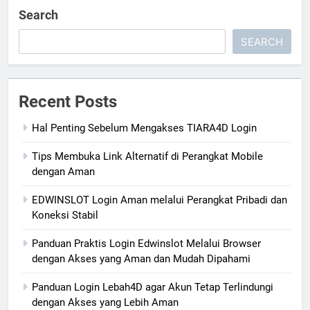
Search
SEARCH
Recent Posts
Hal Penting Sebelum Mengakses TIARA4D Login
Tips Membuka Link Alternatif di Perangkat Mobile
dengan Aman
EDWINSLOT Login Aman melalui Perangkat Pribadi dan
Koneksi Stabil
Panduan Praktis Login Edwinslot Melalui Browser
dengan Akses yang Aman dan Mudah Dipahami
Panduan Login Lebah4D agar Akun Tetap Terlindungi
dengan Akses yang Lebih Aman