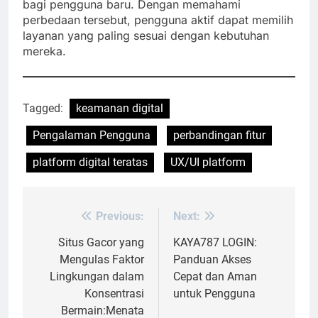
bagi pengguna baru. Dengan memahami
perbedaan tersebut, pengguna aktif dapat memilih
layanan yang paling sesuai dengan kebutuhan
mereka.
Tagged:
keamanan digital
Pengalaman Pengguna
perbandingan fitur
platform digital teratas
UX/UI platform
Previous:
Next:
Post
navigation
Situs Gacor yang
KAYA787 LOGIN:
Mengulas Faktor
Panduan Akses
Lingkungan dalam
Cepat dan Aman
Konsentrasi
untuk Pengguna
Bermain:Menata