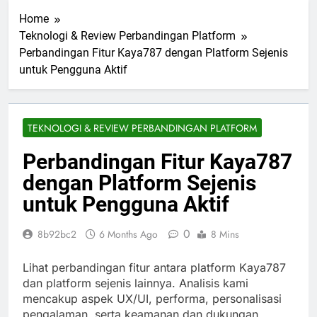
Home
Teknologi & Review Perbandingan Platform
Perbandingan Fitur Kaya787 dengan Platform Sejenis
untuk Pengguna Aktif
TEKNOLOGI & REVIEW PERBANDINGAN PLATFORM
Perbandingan Fitur Kaya787
dengan Platform Sejenis
untuk Pengguna Aktif
0
8b92bc2
6 Months Ago
8 Mins
Lihat perbandingan fitur antara platform Kaya787
dan platform sejenis lainnya. Analisis kami
mencakup aspek UX/UI, performa, personalisasi
pengalaman, serta keamanan dan dukungan