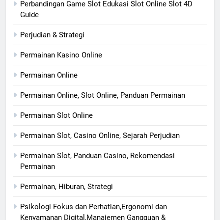
Perbandingan Game Slot Edukasi Slot Online Slot 4D
Guide
Perjudian & Strategi
Permainan Kasino Online
Permainan Online
Permainan Online, Slot Online, Panduan Permainan
Permainan Slot Online
Permainan Slot, Casino Online, Sejarah Perjudian
Permainan Slot, Panduan Casino, Rekomendasi
Permainan
Permainan, Hiburan, Strategi
Psikologi Fokus dan Perhatian,Ergonomi dan
Kenyamanan Digital,Manajemen Gangguan &