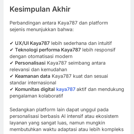
Kesimpulan Akhir
Perbandingan antara Kaya787 dan platform
sejenis menunjukkan bahwa:
✔
UX/UI Kaya787
lebih sederhana dan intuitif
✔
Teknologi performa Kaya787
lebih responsif
dengan otomatisasi modern
✔
Personalisasi
Kaya787 seimbang antara
relevansi dan kemudahan
✔
Keamanan data
Kaya787 kuat dan sesuai
standar internasional
✔
Komunitas digital
kaya787
aktif dan mendukung
pengalaman kolaboratif
Sedangkan platform lain dapat unggul pada
personalisasi berbasis AI intensif atau ekosistem
layanan yang sangat luas, namun mungkin
membutuhkan waktu adaptasi atau lebih kompleks