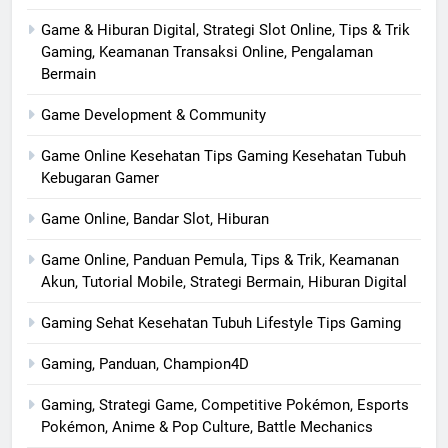
Game & Hiburan Digital, Strategi Slot Online, Tips & Trik
Gaming, Keamanan Transaksi Online, Pengalaman
Bermain
Game Development & Community
Game Online Kesehatan Tips Gaming Kesehatan Tubuh
Kebugaran Gamer
Game Online, Bandar Slot, Hiburan
Game Online, Panduan Pemula, Tips & Trik, Keamanan
Akun, Tutorial Mobile, Strategi Bermain, Hiburan Digital
Gaming Sehat Kesehatan Tubuh Lifestyle Tips Gaming
Gaming, Panduan, Champion4D
Gaming, Strategi Game, Competitive Pokémon, Esports
Pokémon, Anime & Pop Culture, Battle Mechanics