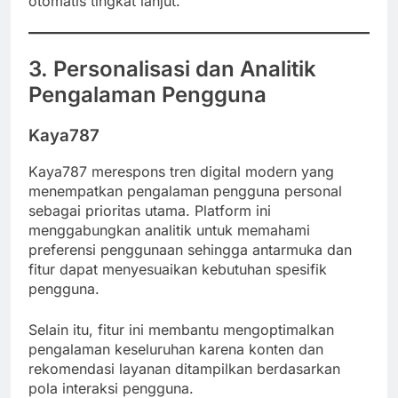
otomatis tingkat lanjut.
3. Personalisasi dan Analitik
Pengalaman Pengguna
Kaya787
Kaya787 merespons tren digital modern yang
menempatkan pengalaman pengguna personal
sebagai prioritas utama. Platform ini
menggabungkan analitik untuk memahami
preferensi penggunaan sehingga antarmuka dan
fitur dapat menyesuaikan kebutuhan spesifik
pengguna.
Selain itu, fitur ini membantu mengoptimalkan
pengalaman keseluruhan karena konten dan
rekomendasi layanan ditampilkan berdasarkan
pola interaksi pengguna.