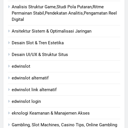
Analisis Struktur Game,Studi Pola Putaran,Ritme
Permainan Stabil,Pendekatan Analitis,Pengamatan Reel
Digital
Arsitektur Sistem & Optimalisasi Jaringan
Desain Slot & Tren Estetika
Desain UI/UX & Struktur Situs
edwinslot
edwinslot alternatif
edwinslot link alternatif
edwinslot login
eknologi Keamanan & Manajemen Akses
Gambling, Slot Machines, Casino Tips, Online Gambling