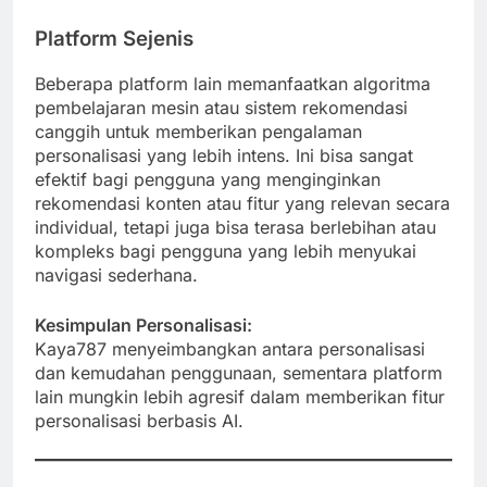
Platform Sejenis
Beberapa platform lain memanfaatkan algoritma
pembelajaran mesin atau sistem rekomendasi
canggih untuk memberikan pengalaman
personalisasi yang lebih intens. Ini bisa sangat
efektif bagi pengguna yang menginginkan
rekomendasi konten atau fitur yang relevan secara
individual, tetapi juga bisa terasa berlebihan atau
kompleks bagi pengguna yang lebih menyukai
navigasi sederhana.
Kesimpulan Personalisasi:
Kaya787 menyeimbangkan antara personalisasi
dan kemudahan penggunaan, sementara platform
lain mungkin lebih agresif dalam memberikan fitur
personalisasi berbasis AI.