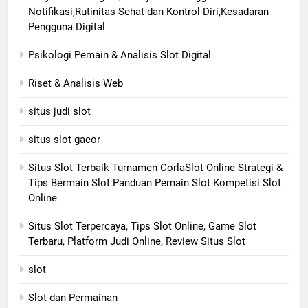
Notifikasi,Rutinitas Sehat dan Kontrol Diri,Kesadaran
Pengguna Digital
Psikologi Pemain & Analisis Slot Digital
Riset & Analisis Web
situs judi slot
situs slot gacor
Situs Slot Terbaik Turnamen CorlaSlot Online Strategi &
Tips Bermain Slot Panduan Pemain Slot Kompetisi Slot
Online
Situs Slot Terpercaya, Tips Slot Online, Game Slot
Terbaru, Platform Judi Online, Review Situs Slot
slot
Slot dan Permainan