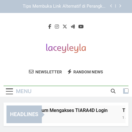
Skip
EDWINSLOT Login Aman melalui Perangkat
to
Pribadi dan Koneksi Stabil
content
Panduan Praktis Login Edwinslot Melalui Browser
dengan Akses yang Aman dan Mudah Dipahami
Hal Penting Sebelum Mengakses TIARA4D Login
Tips Membuka Link Alternatif di Perangkat
Mobile dengan Aman
EDWINSLOT Login Aman melalui Perangkat
Pribadi dan Koneksi Stabil
Lacey Leyla
Temukan Koleksi Fashion Wanita Stylish Di
Panduan Praktis Login Edwinslot Melalui Browser
NEWSLETTER
RANDOM NEWS
dengan Akses yang Aman dan Mudah Dipahami
Lacey Leyla.
MENU
l Penting Sebelum Mengakses TIARA4D Login
Tips Mem
HEADLINES
Month Ago
1 Month A