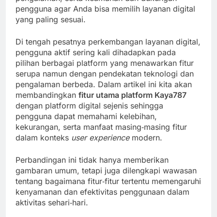
pengguna agar Anda bisa memilih layanan digital
yang paling sesuai.
Di tengah pesatnya perkembangan layanan digital,
pengguna aktif sering kali dihadapkan pada
pilihan berbagai platform yang menawarkan fitur
serupa namun dengan pendekatan teknologi dan
pengalaman berbeda. Dalam artikel ini kita akan
membandingkan
fitur utama platform Kaya787
dengan platform digital sejenis sehingga
pengguna dapat memahami kelebihan,
kekurangan, serta manfaat masing‑masing fitur
dalam konteks
user experience
modern.
Perbandingan ini tidak hanya memberikan
gambaran umum, tetapi juga dilengkapi wawasan
tentang bagaimana fitur‑fitur tertentu memengaruhi
kenyamanan dan efektivitas penggunaan dalam
aktivitas sehari‑hari.