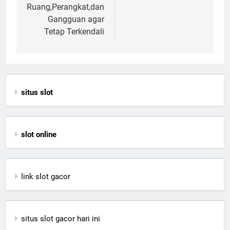
Ruang,Perangkat,dan
Gangguan agar
Tetap Terkendali
situs slot
slot online
link slot gacor
situs slot gacor hari ini