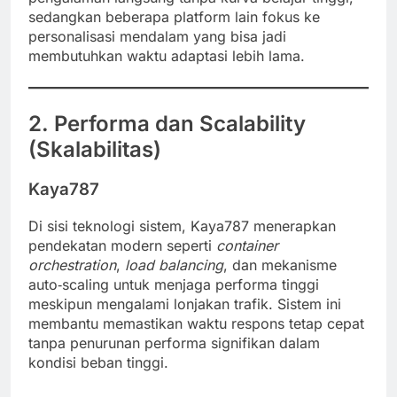
sedangkan beberapa platform lain fokus ke
personalisasi mendalam yang bisa jadi
membutuhkan waktu adaptasi lebih lama.
2. Performa dan Scalability
(Skalabilitas)
Kaya787
Di sisi teknologi sistem, Kaya787 menerapkan
pendekatan modern seperti
container
orchestration
,
load balancing
, dan mekanisme
auto‑scaling untuk menjaga performa tinggi
meskipun mengalami lonjakan trafik. Sistem ini
membantu memastikan waktu respons tetap cepat
tanpa penurunan performa signifikan dalam
kondisi beban tinggi.