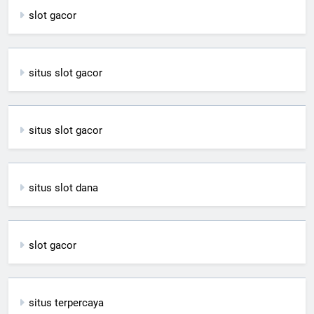
slot gacor
situs slot gacor
situs slot gacor
situs slot dana
slot gacor
situs terpercaya