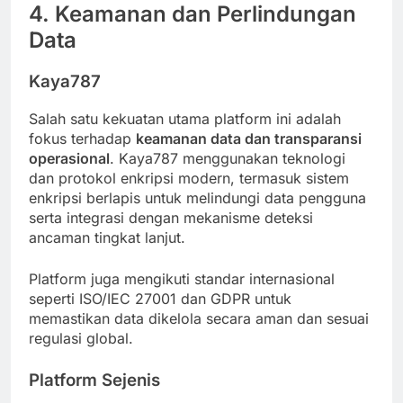
4. Keamanan dan Perlindungan
Data
Kaya787
Salah satu kekuatan utama platform ini adalah
fokus terhadap
keamanan data dan transparansi
operasional
. Kaya787 menggunakan teknologi
dan protokol enkripsi modern, termasuk sistem
enkripsi berlapis untuk melindungi data pengguna
serta integrasi dengan mekanisme deteksi
ancaman tingkat lanjut.
Platform juga mengikuti standar internasional
seperti ISO/IEC 27001 dan GDPR untuk
memastikan data dikelola secara aman dan sesuai
regulasi global.
Platform Sejenis