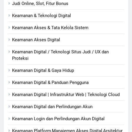
Judi Online, Slot, Fitur Bonus
Keamanan & Teknologi Digital
Keamanan Akses & Tata Kelola Sistem
Keamanan Akses Digital
Keamanan Digital / Teknologi Situs Judi / UX dan
Proteksi
Keamanan Digital & Gaya Hidup
Keamanan Digital & Panduan Pengguna
Keamanan Digital | Infrastruktur Web | Teknologi Cloud
Keamanan Digital dan Perlindungan Akun
Keamanan Login dan Perlindungan Akun Digital
Keamanan Platform,Manajemen Akses Digital,Arsitektur