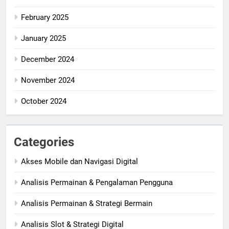
February 2025
January 2025
December 2024
November 2024
October 2024
Categories
Akses Mobile dan Navigasi Digital
Analisis Permainan & Pengalaman Pengguna
Analisis Permainan & Strategi Bermain
Analisis Slot & Strategi Digital