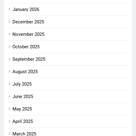
January 2026
December 2025
November 2025
October 2025
September 2025
August 2025
July 2025
June 2025
May 2025
April 2025
March 2025