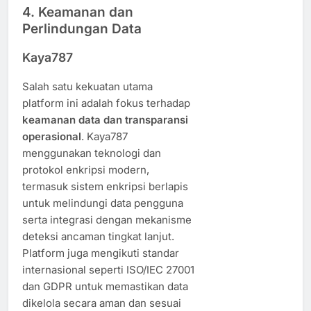
4. Keamanan dan
Perlindungan Data
Kaya787
Salah satu kekuatan utama
platform ini adalah fokus terhadap
keamanan data dan transparansi
operasional
. Kaya787
menggunakan teknologi dan
protokol enkripsi modern,
termasuk sistem enkripsi berlapis
untuk melindungi data pengguna
serta integrasi dengan mekanisme
deteksi ancaman tingkat lanjut.
Platform juga mengikuti standar
internasional seperti ISO/IEC 27001
dan GDPR untuk memastikan data
dikelola secara aman dan sesuai