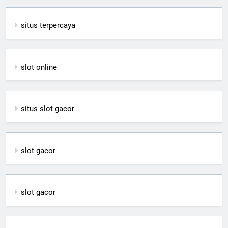
situs terpercaya
slot online
situs slot gacor
slot gacor
slot gacor