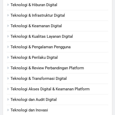
Teknologi & Hiburan Digital
Teknologi & Infrastruktur Digital
Teknologi & Keamanan Digital
Teknologi & Kualitas Layanan Digital
Teknologi & Pengalaman Pengguna
Teknologi & Perilaku Digital
Teknologi & Review Perbandingan Platform
Teknologi & Transformasi Digital
Teknologi Akses Digital & Keamanan Platform
Teknologi dan Audit Digital
Teknologi dan Inovasi