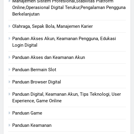
Manajemen Sistem Profesional,Stabilitas Platform
Online,Operasional Digital Terukur,Pengalaman Pengguna
Berkelanjutan
Olahraga, Sepak Bola, Manajemen Karier
Panduan Akses Akun, Keamanan Pengguna, Edukasi
Login Digital
Panduan Akses dan Keamanan Akun
Panduan Bermain Slot
Panduan Browser Digital
Panduan Digital, Keamanan Akun, Tips Teknologi, User
Experience, Game Online
Panduan Game
Panduan Keamanan