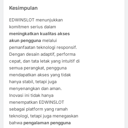
Kesimpulan
EDWINSLOT menunjukkan
komitmen serius dalam
meningkatkan kualitas akses
akun pengguna
melalui
pemanfaatan teknologi responsif.
Dengan desain adaptif, performa
cepat, dan tata letak yang intuitif di
semua perangkat, pengguna
mendapatkan akses yang tidak
hanya stabil, tetapi juga
menyenangkan dan aman.
Inovasi ini tidak hanya
menempatkan EDWINSLOT
sebagai platform yang ramah
teknologi, tetapi juga menegaskan
bahwa
pengalaman pengguna