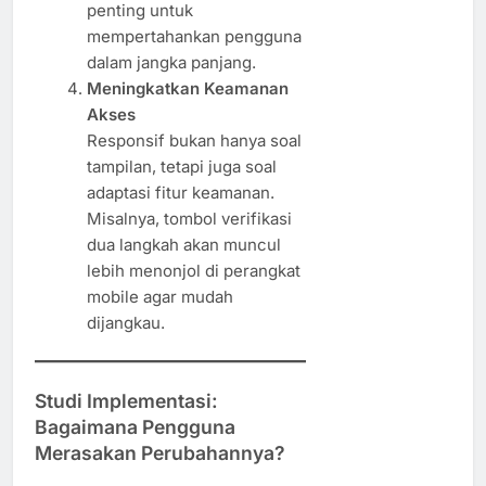
penting untuk
mempertahankan pengguna
dalam jangka panjang.
Meningkatkan Keamanan
Akses
Responsif bukan hanya soal
tampilan, tetapi juga soal
adaptasi fitur keamanan.
Misalnya, tombol verifikasi
dua langkah akan muncul
lebih menonjol di perangkat
mobile agar mudah
dijangkau.
Studi Implementasi:
Bagaimana Pengguna
Merasakan Perubahannya?