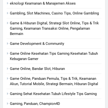
eknologi Keamanan & Manajemen Akses
Gambling, Slot Machines, Casino Tips, Online Gambling
Game & Hiburan Digital, Strategi Slot Online, Tips & Trik
Gaming, Keamanan Transaksi Online, Pengalaman
Bermain
Game Development & Community
Game Online Kesehatan Tips Gaming Kesehatan Tubuh
Kebugaran Gamer
Game Online, Bandar Slot, Hiburan
Game Online, Panduan Pemula, Tips & Trik, Keamanan
Akun, Tutorial Mobile, Strategi Bermain, Hiburan Digital
Gaming Sehat Kesehatan Tubuh Lifestyle Tips Gaming
Gaming, Panduan, Champion4D