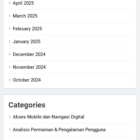
April 2025
March 2025
February 2025
January 2025
December 2024
November 2024
October 2024
Categories
Akses Mobile dan Navigasi Digital
Analisis Permainan & Pengalaman Pengguna