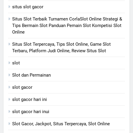
situs slot gacor
Situs Slot Terbaik Turnamen CorlaSlot Online Strategi &
Tips Bermain Slot Panduan Pemain Slot Kompetisi Slot
Online
Situs Slot Terpercaya, Tips Slot Online, Game Slot
Terbaru, Platform Judi Online, Review Situs Slot
slot
Slot dan Permainan
slot gacor
slot gacor hari ini
slot gacor hari inui
Slot Gacor, Jackpot, Situs Terpercaya, Slot Online