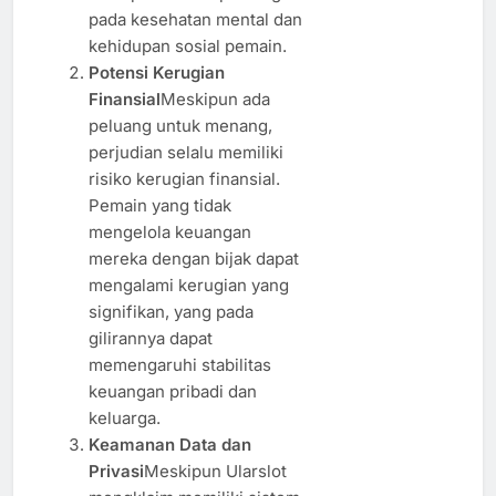
pada kesehatan mental dan
kehidupan sosial pemain.
Potensi Kerugian
Finansial
Meskipun ada
peluang untuk menang,
perjudian selalu memiliki
risiko kerugian finansial.
Pemain yang tidak
mengelola keuangan
mereka dengan bijak dapat
mengalami kerugian yang
signifikan, yang pada
gilirannya dapat
memengaruhi stabilitas
keuangan pribadi dan
keluarga.
Keamanan Data dan
Privasi
Meskipun Ularslot