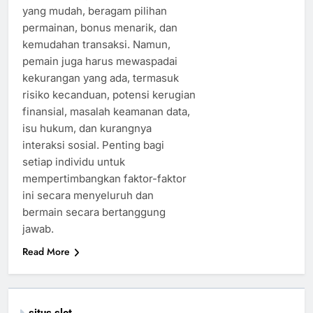
yang mudah, beragam pilihan
permainan, bonus menarik, dan
kemudahan transaksi. Namun,
pemain juga harus mewaspadai
kekurangan yang ada, termasuk
risiko kecanduan, potensi kerugian
finansial, masalah keamanan data,
isu hukum, dan kurangnya
interaksi sosial. Penting bagi
setiap individu untuk
mempertimbangkan faktor-faktor
ini secara menyeluruh dan
bermain secara bertanggung
jawab.
Read More