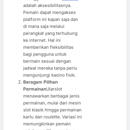
adalah aksesibilitasnya.
Pemain dapat mengakses
platform ini kapan saja dan
di mana saja melalui
perangkat yang terhubung
ke internet. Hal ini
memberikan fleksibilitas
bagi pengguna untuk
bermain sesuai dengan
jadwal mereka tanpa perlu
mengunjungi kasino fisik.
Beragam Pilihan
Permainan
Ularslot
menawarkan berbagai jenis
permainan, mulai dari mesin
slot klasik hingga permainan
kartu dan roulette. Variasi ini
memungkinkan pemain