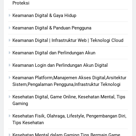
Proteksi
Keamanan Digital & Gaya Hidup
Keamanan Digital & Panduan Pengguna
Keamanan Digital | Infrastruktur Web | Teknologi Cloud
Keamanan Digital dan Perlindungan Akun
Keamanan Login dan Perlindungan Akun Digital
Keamanan Platform,Manajemen Akses Digital,Arsitektur
Sistem,Pengalaman Pengguna,Infrastruktur Teknologi
Kesehatan Digital, Game Online, Kesehatan Mental, Tips
Gaming
Kesehatan Fisik, Olahraga, Lifestyle, Pengembangan Diri,
Tips Kesehatan
Kesehatan Mental dalam Gaming Tips Bermain Game