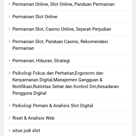
Permainan Online, Slot Online, Panduan Permainan
Permainan Slot Online
Permainan Slot, Casino Online, Sejarah Perjudian
Permainan Slot, Panduan Casino, Rekomendasi
Permainan
Permainan, Hiburan, Strategi
Psikologi Fokus dan Perhatian,Ergonomi dan
Kenyamanan Digital,Manajemen Gangguan &
Notifikasi,Rutinitas Sehat dan Kontrol Diri,Kesadaran
Pengguna Digital
Psikologi Pemain & Analisis Slot Digital
Riset & Analisis Web
situs judi slot