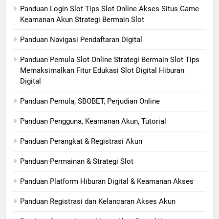
Panduan Login Slot Tips Slot Online Akses Situs Game
Keamanan Akun Strategi Bermain Slot
Panduan Navigasi Pendaftaran Digital
Panduan Pemula Slot Online Strategi Bermain Slot Tips
Memaksimalkan Fitur Edukasi Slot Digital Hiburan
Digital
Panduan Pemula, SBOBET, Perjudian Online
Panduan Pengguna, Keamanan Akun, Tutorial
Panduan Perangkat & Registrasi Akun
Panduan Permainan & Strategi Slot
Panduan Platform Hiburan Digital & Keamanan Akses
Panduan Registrasi dan Kelancaran Akses Akun