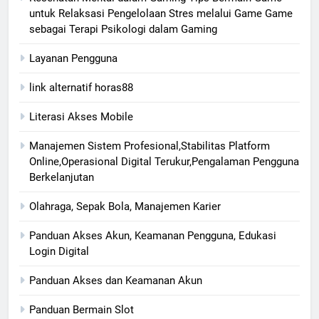
untuk Relaksasi Pengelolaan Stres melalui Game Game
sebagai Terapi Psikologi dalam Gaming
Layanan Pengguna
link alternatif horas88
Literasi Akses Mobile
Manajemen Sistem Profesional,Stabilitas Platform
Online,Operasional Digital Terukur,Pengalaman Pengguna
Berkelanjutan
Olahraga, Sepak Bola, Manajemen Karier
Panduan Akses Akun, Keamanan Pengguna, Edukasi
Login Digital
Panduan Akses dan Keamanan Akun
Panduan Bermain Slot