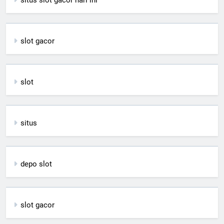
situs slot gacor hari ini
slot gacor
slot
situs
depo slot
slot gacor