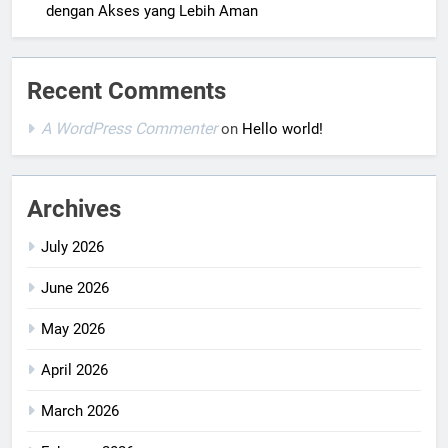
dengan Akses yang Lebih Aman
Recent Comments
A WordPress Commenter
on
Hello world!
Archives
July 2026
June 2026
May 2026
April 2026
March 2026