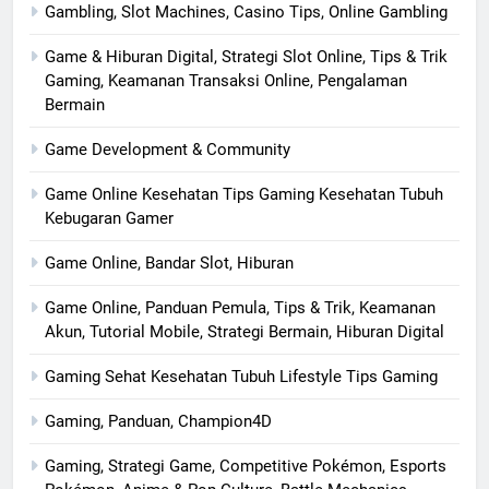
Gambling, Slot Machines, Casino Tips, Online Gambling
Game & Hiburan Digital, Strategi Slot Online, Tips & Trik
Gaming, Keamanan Transaksi Online, Pengalaman
Bermain
Game Development & Community
Game Online Kesehatan Tips Gaming Kesehatan Tubuh
Kebugaran Gamer
Game Online, Bandar Slot, Hiburan
Game Online, Panduan Pemula, Tips & Trik, Keamanan
Akun, Tutorial Mobile, Strategi Bermain, Hiburan Digital
Gaming Sehat Kesehatan Tubuh Lifestyle Tips Gaming
Gaming, Panduan, Champion4D
Gaming, Strategi Game, Competitive Pokémon, Esports