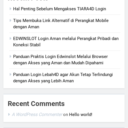
Hal Penting Sebelum Mengakses TIARA4D Login
Tips Membuka Link Alternatif di Perangkat Mobile
dengan Aman
EDWINSLOT Login Aman melalui Perangkat Pribadi dan
Koneksi Stabil
Panduan Praktis Login Edwinslot Melalui Browser
dengan Akses yang Aman dan Mudah Dipahami
Panduan Login Lebah4D agar Akun Tetap Terlindungi
dengan Akses yang Lebih Aman
Recent Comments
A WordPress Commenter
on
Hello world!