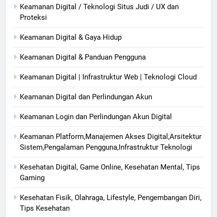
Keamanan Digital / Teknologi Situs Judi / UX dan
Proteksi
Keamanan Digital & Gaya Hidup
Keamanan Digital & Panduan Pengguna
Keamanan Digital | Infrastruktur Web | Teknologi Cloud
Keamanan Digital dan Perlindungan Akun
Keamanan Login dan Perlindungan Akun Digital
Keamanan Platform,Manajemen Akses Digital,Arsitektur
Sistem,Pengalaman Pengguna,Infrastruktur Teknologi
Kesehatan Digital, Game Online, Kesehatan Mental, Tips
Gaming
Kesehatan Fisik, Olahraga, Lifestyle, Pengembangan Diri,
Tips Kesehatan