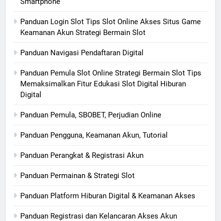
Smartphone
Panduan Login Slot Tips Slot Online Akses Situs Game
Keamanan Akun Strategi Bermain Slot
Panduan Navigasi Pendaftaran Digital
Panduan Pemula Slot Online Strategi Bermain Slot Tips
Memaksimalkan Fitur Edukasi Slot Digital Hiburan
Digital
Panduan Pemula, SBOBET, Perjudian Online
Panduan Pengguna, Keamanan Akun, Tutorial
Panduan Perangkat & Registrasi Akun
Panduan Permainan & Strategi Slot
Panduan Platform Hiburan Digital & Keamanan Akses
Panduan Registrasi dan Kelancaran Akses Akun