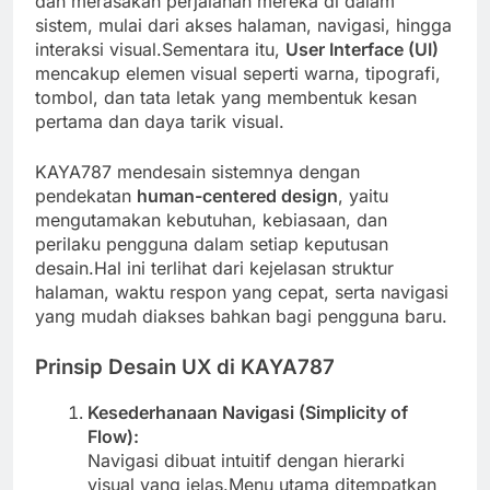
dan merasakan perjalanan mereka di dalam
sistem, mulai dari akses halaman, navigasi, hingga
interaksi visual.Sementara itu,
User Interface (UI)
mencakup elemen visual seperti warna, tipografi,
tombol, dan tata letak yang membentuk kesan
pertama dan daya tarik visual.
KAYA787 mendesain sistemnya dengan
pendekatan
human-centered design
, yaitu
mengutamakan kebutuhan, kebiasaan, dan
perilaku pengguna dalam setiap keputusan
desain.Hal ini terlihat dari kejelasan struktur
halaman, waktu respon yang cepat, serta navigasi
yang mudah diakses bahkan bagi pengguna baru.
Prinsip Desain UX di KAYA787
Kesederhanaan Navigasi (Simplicity of
Flow):
Navigasi dibuat intuitif dengan hierarki
visual yang jelas.Menu utama ditempatkan