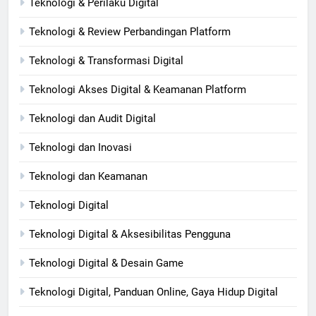
Teknologi & Perilaku Digital
Teknologi & Review Perbandingan Platform
Teknologi & Transformasi Digital
Teknologi Akses Digital & Keamanan Platform
Teknologi dan Audit Digital
Teknologi dan Inovasi
Teknologi dan Keamanan
Teknologi Digital
Teknologi Digital & Aksesibilitas Pengguna
Teknologi Digital & Desain Game
Teknologi Digital, Panduan Online, Gaya Hidup Digital