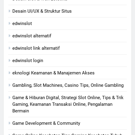
Desain UI/UX & Struktur Situs
edwinslot
edwinslot alternatif
edwinslot link alternatif
edwinslot login
eknologi Keamanan & Manajemen Akses
Gambling, Slot Machines, Casino Tips, Online Gambling
Game & Hiburan Digital, Strategi Slot Online, Tips & Trik
Gaming, Keamanan Transaksi Online, Pengalaman
Bermain
Game Development & Community