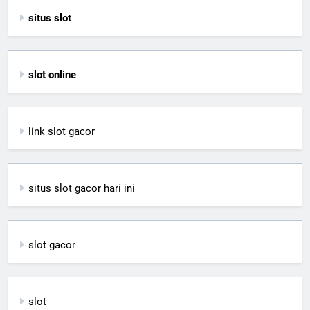
situs slot
slot online
link slot gacor
situs slot gacor hari ini
slot gacor
slot