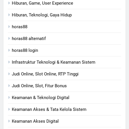
Hiburan, Game, User Experience
Hiburan, Teknologi, Gaya Hidup
horas88
horas88 alternatif
horas88 login
Infrastruktur Teknologi & Keamanan Sistem
Judi Online, Slot Online, RTP Tinggi
Judi Online, Slot, Fitur Bonus
Keamanan & Teknologi Digital
Keamanan Akses & Tata Kelola Sistem
Keamanan Akses Digital