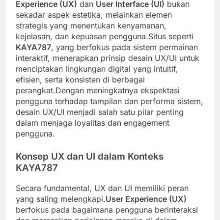
Experience (UX)
dan
User Interface (UI)
bukan
sekadar aspek estetika, melainkan elemen
strategis yang menentukan kenyamanan,
kejelasan, dan kepuasan pengguna.Situs seperti
KAYA787
, yang berfokus pada sistem permainan
interaktif, menerapkan prinsip desain UX/UI untuk
menciptakan lingkungan digital yang intuitif,
efisien, serta konsisten di berbagai
perangkat.Dengan meningkatnya ekspektasi
pengguna terhadap tampilan dan performa sistem,
desain UX/UI menjadi salah satu pilar penting
dalam menjaga loyalitas dan engagement
pengguna.
Konsep UX dan UI dalam Konteks
KAYA787
Secara fundamental, UX dan UI memiliki peran
yang saling melengkapi.
User Experience (UX)
berfokus pada bagaimana pengguna berinteraksi