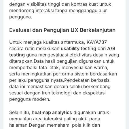
dengan visibilitas tinggi dan kontras kuat untuk
mendorong interaksi tanpa mengganggu alur
pengguna.
Evaluasi dan Pengujian UX Berkelanjutan
Untuk menjaga kualitas antarmuka, KAYA787
secara rutin melakukan
usability testing
dan
A/B
testing
guna mengevaluasi efektivitas desain yang
diterapkan.Data hasil pengujian digunakan untuk
memperbaiki tata letak, menyesuaikan warna,
serta meningkatkan performa sistem berdasarkan
perilaku pengguna nyata.Pendekatan berbasis
data ini memastikan desain selalu berkembang
sesuai dengan tren teknologi dan ekspektasi
pengguna modern.
Selain itu,
heatmap analytics
digunakan untuk
memantau area interaksi paling aktif pada
halaman.Dengan memahami pola klik dan