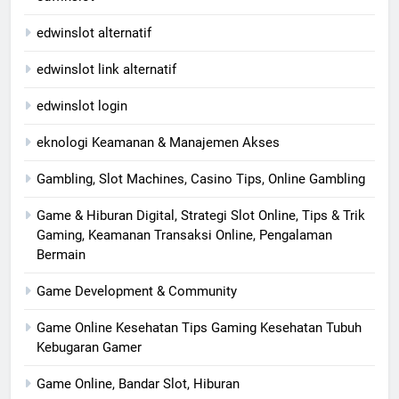
edwinslot alternatif
edwinslot link alternatif
edwinslot login
eknologi Keamanan & Manajemen Akses
Gambling, Slot Machines, Casino Tips, Online Gambling
Game & Hiburan Digital, Strategi Slot Online, Tips & Trik
Gaming, Keamanan Transaksi Online, Pengalaman
Bermain
Game Development & Community
Game Online Kesehatan Tips Gaming Kesehatan Tubuh
Kebugaran Gamer
Game Online, Bandar Slot, Hiburan