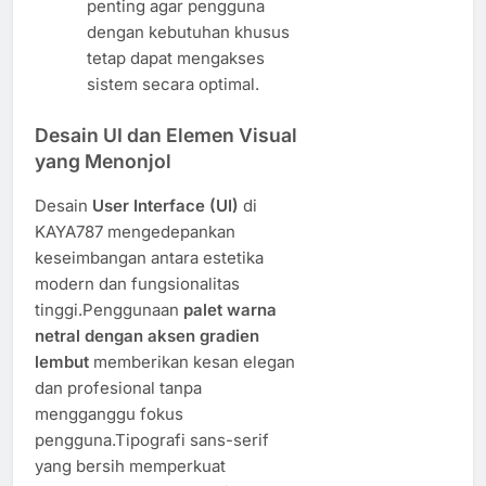
penting agar pengguna
dengan kebutuhan khusus
tetap dapat mengakses
sistem secara optimal.
Desain UI dan Elemen Visual
yang Menonjol
Desain
User Interface (UI)
di
KAYA787 mengedepankan
keseimbangan antara estetika
modern dan fungsionalitas
tinggi.Penggunaan
palet warna
netral dengan aksen gradien
lembut
memberikan kesan elegan
dan profesional tanpa
mengganggu fokus
pengguna.Tipografi sans-serif
yang bersih memperkuat