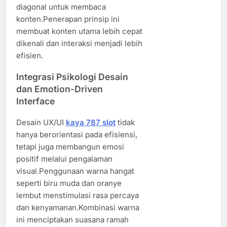
diagonal untuk membaca
konten.Penerapan prinsip ini
membuat konten utama lebih cepat
dikenali dan interaksi menjadi lebih
efisien.
Integrasi Psikologi Desain
dan Emotion-Driven
Interface
Desain UX/UI
kaya 787 slot
tidak
hanya berorientasi pada efisiensi,
tetapi juga membangun emosi
positif melalui pengalaman
visual.Penggunaan warna hangat
seperti biru muda dan oranye
lembut menstimulasi rasa percaya
dan kenyamanan.Kombinasi warna
ini menciptakan suasana ramah