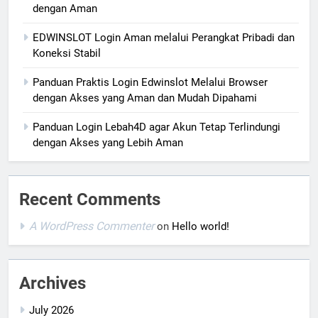
dengan Aman
EDWINSLOT Login Aman melalui Perangkat Pribadi dan
Koneksi Stabil
Panduan Praktis Login Edwinslot Melalui Browser
dengan Akses yang Aman dan Mudah Dipahami
Panduan Login Lebah4D agar Akun Tetap Terlindungi
dengan Akses yang Lebih Aman
Recent Comments
A WordPress Commenter
on
Hello world!
Archives
July 2026