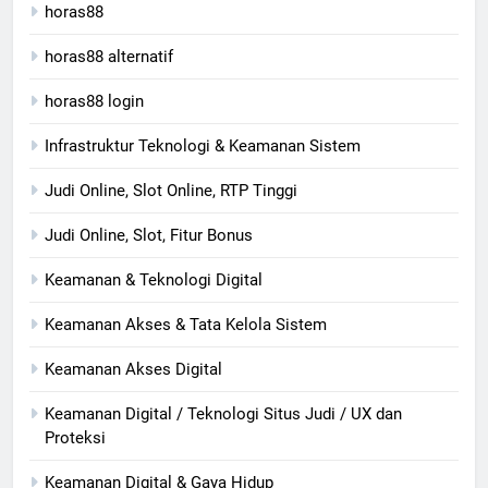
horas88
horas88 alternatif
horas88 login
Infrastruktur Teknologi & Keamanan Sistem
Judi Online, Slot Online, RTP Tinggi
Judi Online, Slot, Fitur Bonus
Keamanan & Teknologi Digital
Keamanan Akses & Tata Kelola Sistem
Keamanan Akses Digital
Keamanan Digital / Teknologi Situs Judi / UX dan
Proteksi
Keamanan Digital & Gaya Hidup