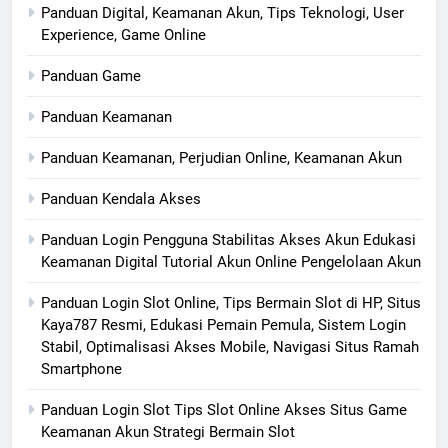
Panduan Digital, Keamanan Akun, Tips Teknologi, User
Experience, Game Online
Panduan Game
Panduan Keamanan
Panduan Keamanan, Perjudian Online, Keamanan Akun
Panduan Kendala Akses
Panduan Login Pengguna Stabilitas Akses Akun Edukasi
Keamanan Digital Tutorial Akun Online Pengelolaan Akun
Panduan Login Slot Online, Tips Bermain Slot di HP, Situs
Kaya787 Resmi, Edukasi Pemain Pemula, Sistem Login
Stabil, Optimalisasi Akses Mobile, Navigasi Situs Ramah
Smartphone
Panduan Login Slot Tips Slot Online Akses Situs Game
Keamanan Akun Strategi Bermain Slot