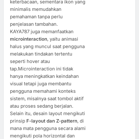
keterbacaan, sementara ikon yang
minimalis memudahkan
pemahaman tanpa perlu
penjelasan tambahan.
KAYA787 juga memanfaatkan
microinteraction
, yaitu animasi
halus yang muncul saat pengguna
melakukan tindakan tertentu
seperti hover atau
tap.Microinteraction ini tidak
hanya meningkatkan keindahan
visual tetapi juga membantu
pengguna memahami konteks
sistem, misalnya saat tombol aktif
atau proses sedang berjalan.
Selain itu, desain layout mengikuti
prinsip
F-layout dan Z-pattern
, di
mana mata pengguna secara alami
mengikuti pola horizontal dan