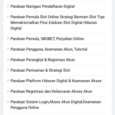
Panduan Navigasi Pendaftaran Digital
Panduan Pemula Slot Online Strategi Bermain Slot Tips
Memaksimalkan Fitur Edukasi Slot Digital Hiburan
Digital
Panduan Pemula, SBOBET, Perjudian Online
Panduan Pengguna, Keamanan Akun, Tutorial
Panduan Perangkat & Registrasi Akun
Panduan Permainan & Strategi Slot
Panduan Platform Hiburan Digital & Keamanan Akses
Panduan Registrasi dan Kelancaran Akses Akun
Panduan Sistem Login,Akses Akun Digital,Keamanan
Pengguna Online