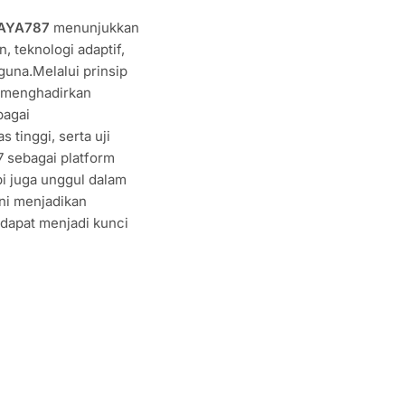
 KAYA787
menunjukkan
 teknologi adaptif,
una.Melalui prinsip
 menghadirkan
bagai
 tinggi, serta uji
 sebagai platform
pi juga unggul dalam
ni menjadikan
dapat menjadi kunci