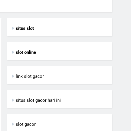
situs slot
slot online
link slot gacor
situs slot gacor hari ini
slot gacor