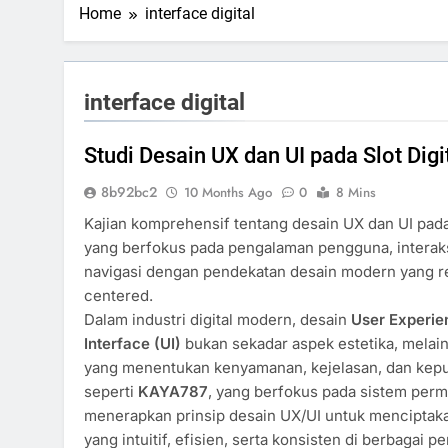
Home
interface digital
interface digital
Studi Desain UX dan UI pada Slot Dig
8b92bc2
10 Months Ago
0
8 Mins
Kajian komprehensif tentang desain UX dan UI pada
yang berfokus pada pengalaman pengguna, interaksi
navigasi dengan pendekatan desain modern yang r
centered.
Dalam industri digital modern, desain
User Experie
Interface (UI)
bukan sekadar aspek estetika, melai
yang menentukan kenyamanan, kejelasan, dan kep
seperti
KAYA787
, yang berfokus pada sistem perma
menerapkan prinsip desain UX/UI untuk menciptakan
yang intuitif, efisien, serta konsisten di berbagai 