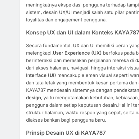
meningkatnya ekspektasi pengguna terhadap tampi
sistem, desain UX/UI menjadi salah satu pilar pent
loyalitas dan engagement pengguna.
Konsep UX dan UI dalam Konteks KAYA78
Secara fundamental, UX dan UI memiliki peran yang
melengkapi.
User Experience (UX)
berfokus pada 
berinteraksi dan merasakan perjalanan mereka di d
dari akses halaman, navigasi, hingga interaksi visu
Interface (UI)
mencakup elemen visual seperti warna
dan tata letak yang membentuk kesan pertama dan da
KAYA787 mendesain sistemnya dengan pendekata
design
, yaitu mengutamakan kebutuhan, kebiasaan,
pengguna dalam setiap keputusan desain.Hal ini terl
struktur halaman, waktu respon yang cepat, serta 
diakses bahkan bagi pengguna baru.
Prinsip Desain UX di KAYA787