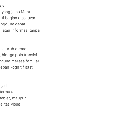
w):
al yang jelas.Menu
ti bagian atas layar
engguna dapat
 atau informasi tanpa
 seluruh elemen
 hingga pola transisi
gguna merasa familiar
eban kognitif saat
njadi
ntarmuka
 tablet, maupun
litas visual.