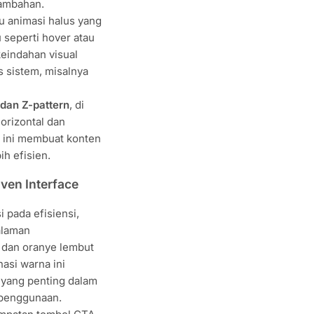
ambahan.
tu animasi halus yang
 seperti hover atau
keindahan visual
 sistem, misalnya
 dan Z-pattern
, di
orizontal dan
 ini membuat konten
ih efisien.
ven Interface
i pada efisiensi,
alaman
 dan oranye lembut
asi warna ini
 yang penting dalam
 penggunaan.