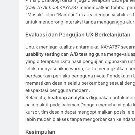
Prinsip psikologi desain juga diterapkan pada pe
(
Call To Action
).KAYA787 menempatkan tombol penti
“Masuk”, atau “Bantuan” di area dengan visibilitas t
untuk mendorong interaksi tanpa mengganggu alur
Evaluasi dan Pengujian UX Berkelanjutan
Untuk menjaga kualitas antarmuka, KAYA787 secara
usability testing
dan
A/B testing
guna mengevaluasi 
yang diterapkan.Data hasil pengujian digunakan un
letak, menyesuaikan warna, serta meningkatkan pe
berdasarkan perilaku pengguna nyata.Pendekatan be
memastikan desain selalu berkembang sesuai denga
ekspektasi pengguna modern.
Selain itu,
heatmap analytics
digunakan untuk mema
paling aktif pada halaman.Dengan memahami pola k
kursor, tim desain dapat mengoptimalkan posisi el
lebih mudah diakses tanpa mengorbankan keindahan
Kesimpulan