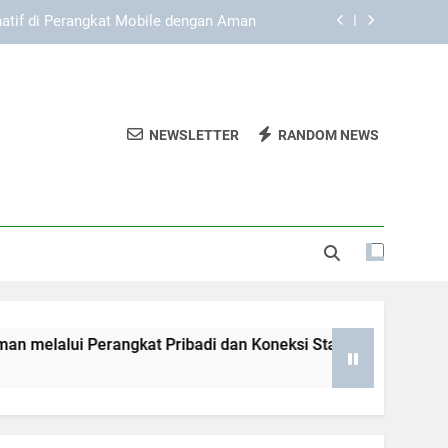
atif di Perangkat Mobile dengan Aman
Perangkat Pribadi dan Koneksi Stabil
 Akses yang Aman dan Mudah Dipahami
NEWSLETTER
RANDOM NEWS
ng Sebelum Mengakses TIARA4D Login
atif di Perangkat Mobile dengan Aman
Perangkat Pribadi dan Koneksi Stabil
 Akses yang Aman dan Mudah Dipahami
rangkat Pribadi dan Koneksi Stabil
Panduan Praktis L
2 Months Ago