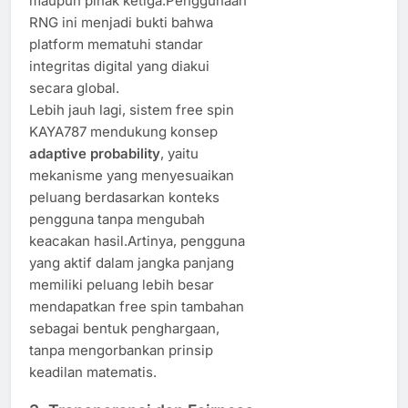
maupun pihak ketiga.Penggunaan
RNG ini menjadi bukti bahwa
platform mematuhi standar
integritas digital yang diakui
secara global.
Lebih jauh lagi, sistem free spin
KAYA787 mendukung konsep
adaptive probability
, yaitu
mekanisme yang menyesuaikan
peluang berdasarkan konteks
pengguna tanpa mengubah
keacakan hasil.Artinya, pengguna
yang aktif dalam jangka panjang
memiliki peluang lebih besar
mendapatkan free spin tambahan
sebagai bentuk penghargaan,
tanpa mengorbankan prinsip
keadilan matematis.