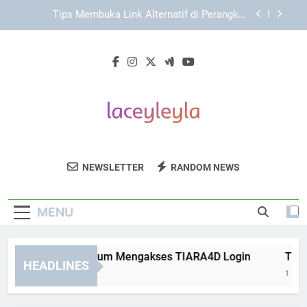
Skip
EDWINSLOT Login Aman melalui Perangkat
to
Pribadi dan Koneksi Stabil
content
Panduan Praktis Login Edwinslot Melalui Browser
dengan Akses yang Aman dan Mudah Dipahami
Hal Penting Sebelum Mengakses TIARA4D Login
Tips Membuka Link Alternatif di Perangkat
Mobile dengan Aman
EDWINSLOT Login Aman melalui Perangkat
Pribadi dan Koneksi Stabil
Lacey Leyla
Temukan Koleksi Fashion Wanita Stylish Di
Panduan Praktis Login Edwinslot Melalui Browser
NEWSLETTER
RANDOM NEWS
dengan Akses yang Aman dan Mudah Dipahami
Lacey Leyla.
MENU
l Penting Sebelum Mengakses TIARA4D Login
Tips Mem
HEADLINES
Weeks Ago
1 Month A