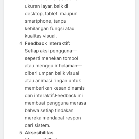
ukuran layar, baik di
desktop, tablet, maupun
smartphone, tanpa
kehilangan fungsi atau
kualitas visual.
Feedback Interaktif:
Setiap aksi pengguna—
seperti menekan tombol
atau menggulir halaman—
diberi umpan balik visual
atau animasi ringan untuk
memberikan kesan dinamis
dan interaktif.Feedback ini
membuat pengguna merasa
bahwa setiap tindakan
mereka mendapat respon
dari sistem.
Aksesibilitas