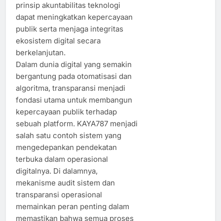
prinsip akuntabilitas teknologi
dapat meningkatkan kepercayaan
publik serta menjaga integritas
ekosistem digital secara
berkelanjutan.
Dalam dunia digital yang semakin
bergantung pada otomatisasi dan
algoritma, transparansi menjadi
fondasi utama untuk membangun
kepercayaan publik terhadap
sebuah platform. KAYA787 menjadi
salah satu contoh sistem yang
mengedepankan pendekatan
terbuka dalam operasional
digitalnya. Di dalamnya,
mekanisme audit sistem dan
transparansi operasional
memainkan peran penting dalam
memastikan bahwa semua proses