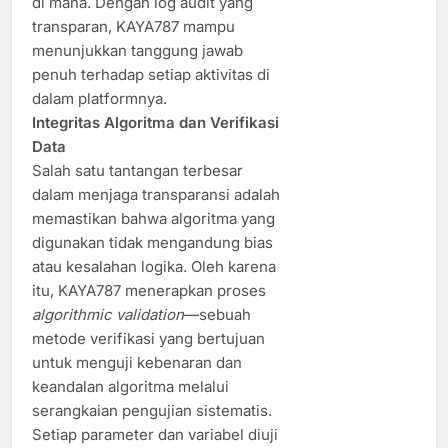
di mana. Dengan log audit yang
transparan, KAYA787 mampu
menunjukkan tanggung jawab
penuh terhadap setiap aktivitas di
dalam platformnya.
Integritas Algoritma dan Verifikasi
Data
Salah satu tantangan terbesar
dalam menjaga transparansi adalah
memastikan bahwa algoritma yang
digunakan tidak mengandung bias
atau kesalahan logika. Oleh karena
itu, KAYA787 menerapkan proses
algorithmic validation
—sebuah
metode verifikasi yang bertujuan
untuk menguji kebenaran dan
keandalan algoritma melalui
serangkaian pengujian sistematis.
Setiap parameter dan variabel diuji