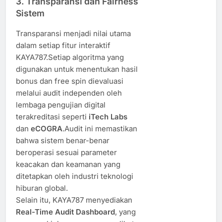
3. Transparansi dan Fairness
Sistem
Transparansi menjadi nilai utama
dalam setiap fitur interaktif
KAYA787.Setiap algoritma yang
digunakan untuk menentukan hasil
bonus dan free spin dievaluasi
melalui audit independen oleh
lembaga pengujian digital
terakreditasi seperti
iTech Labs
dan
eCOGRA
.Audit ini memastikan
bahwa sistem benar-benar
beroperasi sesuai parameter
keacakan dan keamanan yang
ditetapkan oleh industri teknologi
hiburan global.
Selain itu, KAYA787 menyediakan
Real-Time Audit Dashboard
, yang