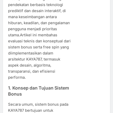
pendekatan berbasis teknologi
prediktif dan desain interaktif, di
mana keseimbangan antara
hiburan, keadilan, dan pengalaman
pengguna menjadi prioritas
utama.Artikel ini membahas
evaluasi teknis dan konseptual dari
sistem bonus serta free spin yang
diimplementasikan dalam
arsitektur KAYA787, termasuk
aspek desain, algoritma,
transparansi, dan efisiensi
performa.
1. Konsep dan Tujuan Sistem
Bonus
Secara umum, sistem bonus pada
KAYA787 bertujuan untuk