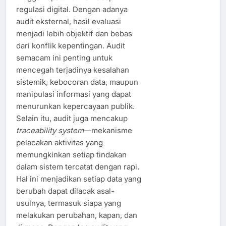
regulasi digital. Dengan adanya
audit eksternal, hasil evaluasi
menjadi lebih objektif dan bebas
dari konflik kepentingan. Audit
semacam ini penting untuk
mencegah terjadinya kesalahan
sistemik, kebocoran data, maupun
manipulasi informasi yang dapat
menurunkan kepercayaan publik.
Selain itu, audit juga mencakup
traceability system
—mekanisme
pelacakan aktivitas yang
memungkinkan setiap tindakan
dalam sistem tercatat dengan rapi.
Hal ini menjadikan setiap data yang
berubah dapat dilacak asal-
usulnya, termasuk siapa yang
melakukan perubahan, kapan, dan