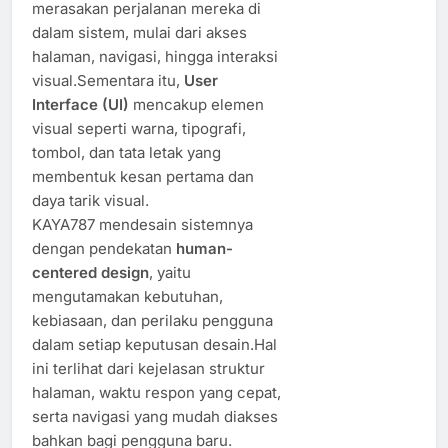
merasakan perjalanan mereka di
dalam sistem, mulai dari akses
halaman, navigasi, hingga interaksi
visual.Sementara itu,
User
Interface (UI)
mencakup elemen
visual seperti warna, tipografi,
tombol, dan tata letak yang
membentuk kesan pertama dan
daya tarik visual.
KAYA787 mendesain sistemnya
dengan pendekatan
human-
centered design
, yaitu
mengutamakan kebutuhan,
kebiasaan, dan perilaku pengguna
dalam setiap keputusan desain.Hal
ini terlihat dari kejelasan struktur
halaman, waktu respon yang cepat,
serta navigasi yang mudah diakses
bahkan bagi pengguna baru.