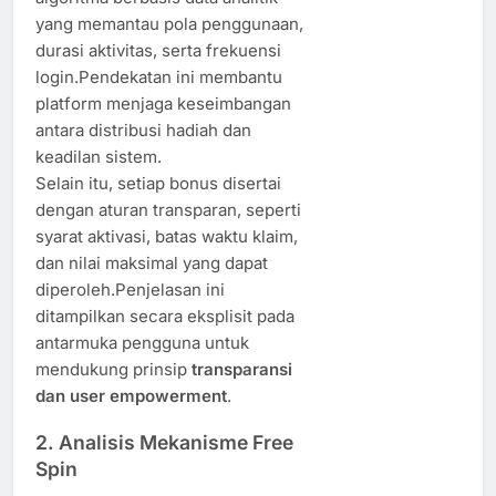
yang memantau pola penggunaan,
durasi aktivitas, serta frekuensi
login.Pendekatan ini membantu
platform menjaga keseimbangan
antara distribusi hadiah dan
keadilan sistem.
Selain itu, setiap bonus disertai
dengan aturan transparan, seperti
syarat aktivasi, batas waktu klaim,
dan nilai maksimal yang dapat
diperoleh.Penjelasan ini
ditampilkan secara eksplisit pada
antarmuka pengguna untuk
mendukung prinsip
transparansi
dan user empowerment
.
2. Analisis Mekanisme Free
Spin