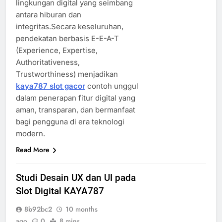
lingkungan digital yang seimbang
antara hiburan dan
integritas.Secara keseluruhan,
pendekatan berbasis E-E-A-T
(Experience, Expertise,
Authoritativeness,
Trustworthiness) menjadikan
kaya787 slot gacor
contoh unggul
dalam penerapan fitur digital yang
aman, transparan, dan bermanfaat
bagi pengguna di era teknologi
modern.
Read More
Studi Desain UX dan UI pada
Slot Digital KAYA787
8b92bc2
10 months
ago
0
8 mins