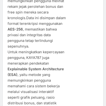
memungkinkan pengguna melihat
rekam jejak perolehan bonus dan
free spin mereka secara
kronologis.Data ini disimpan dalam
format terenkripsi menggunakan
AES-256
, memastikan bahwa
privasi dan integritas data
pengguna tetap terlindungi
sepenuhnya.
Untuk meningkatkan kepercayaan
pengguna, KAYA787 juga
menerapkan pendekatan
Explainable System Architecture
(ESA)
, yaitu metode yang
memungkinkan pengguna
memahami cara sistem bekerja
melalui visualisasi interaktif
seperti grafik peluang, rasio
distribusi bonus, dan statistik