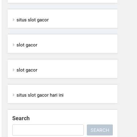
situs slot gacor
slot gacor
slot gacor
situs slot gacor hari ini
Search
SEARCH