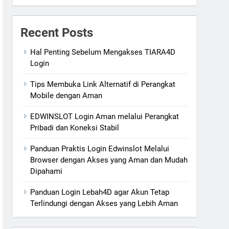
Recent Posts
Hal Penting Sebelum Mengakses TIARA4D
Login
Tips Membuka Link Alternatif di Perangkat
Mobile dengan Aman
EDWINSLOT Login Aman melalui Perangkat
Pribadi dan Koneksi Stabil
Panduan Praktis Login Edwinslot Melalui
Browser dengan Akses yang Aman dan Mudah
Dipahami
Panduan Login Lebah4D agar Akun Tetap
Terlindungi dengan Akses yang Lebih Aman