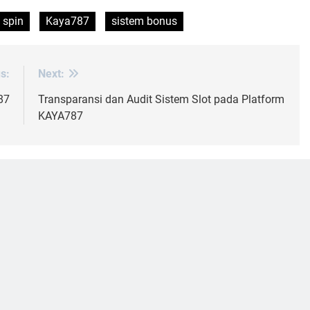
e spin
Kaya787
sistem bonus
s:
Next:
87
Transparansi dan Audit Sistem Slot pada Platform
KAYA787