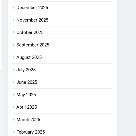
December 2025
November 2025
October 2025
September 2025
August 2025
July 2025
June 2025
May 2025
April 2025
March 2025
February 2025