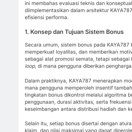
ini membahas evaluasi teknis dan konseptual 
diimplementasikan dalam arsitektur KAYA787,
efisiensi performa.
1. Konsep dan Tujuan Sistem Bonus
Secara umum, sistem bonus pada KAYA787 be
memperkuat loyalitas, dan memberikan motiva
sebagai alat promosi semata, tetapi sebagai
loop
, di mana pengguna diberikan pengharga
Dalam praktiknya, KAYA787 menerapkan mo
mana pengguna memperoleh insentif tambahan
tingkatan bonus dikontrol melalui algoritma 
penggunaan, durasi aktivitas, serta frekuen
keseimbangan antara distribusi hadiah dan k
Selain itu, setiap bonus disertai dengan atur
klaim, dan nilai maksimal yang dapat diperole