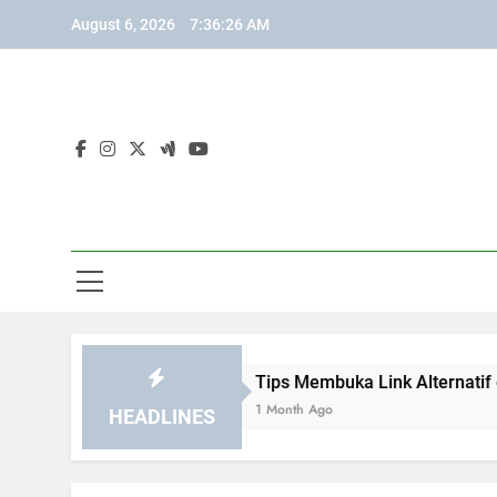
Skip
August 6, 2026
7:36:27 AM
to
content
Lac
Temukan Ko
IARA4D Login
Tips Membuka Link Alternatif di Perangk
1 Month Ago
HEADLINES