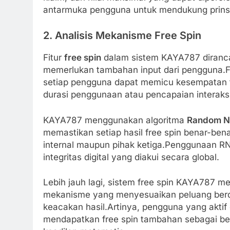
antarmuka pengguna untuk mendukung prin
2. Analisis Mekanisme Free Spin
Fitur
free spin
dalam sistem KAYA787 diranca
memerlukan tambahan input dari pengguna.Fit
setiap pengguna dapat memicu kesempatan fr
durasi penggunaan atau pencapaian interaksi
KAYA787 menggunakan algoritma
Random N
memastikan setiap hasil free spin benar-bena
internal maupun pihak ketiga.Penggunaan RN
integritas digital yang diakui secara global.
Lebih jauh lagi, sistem free spin KAYA787 
mekanisme yang menyesuaikan peluang ber
keacakan hasil.Artinya, pengguna yang aktif
mendapatkan free spin tambahan sebagai be