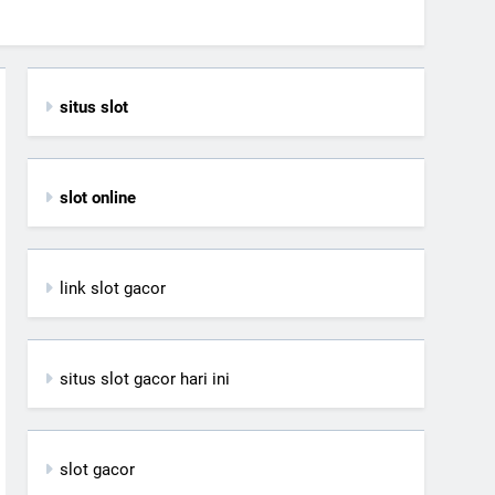
situs slot
slot online
link slot gacor
situs slot gacor hari ini
slot gacor