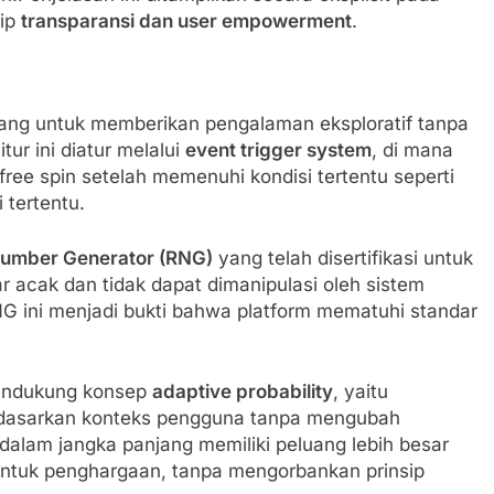
sip
transparansi dan user empowerment
.
ng untuk memberikan pengalaman eksploratif tanpa
ur ini diatur melalui
event trigger system
, di mana
ee spin setelah memenuhi kondisi tertentu seperti
 tertentu.
umber Generator (RNG)
yang telah disertifikasi untuk
r acak dan tidak dapat dimanipulasi oleh sistem
G ini menjadi bukti bahwa platform mematuhi standar
mendukung konsep
adaptive probability
, yaitu
dasarkan konteks pengguna tanpa mengubah
 dalam jangka panjang memiliki peluang lebih besar
ntuk penghargaan, tanpa mengorbankan prinsip