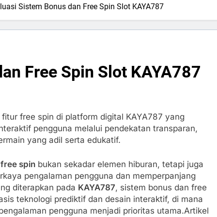
luasi Sistem Bonus dan Free Spin Slot KAYA787
dan Free Spin Slot KAYA787
itur free spin di platform digital KAYA787 yang
teraktif pengguna melalui pendekatan transparan,
rmain yang adil serta edukatif.
n
free spin
bukan sekadar elemen hiburan, tetapi juga
perkaya pengalaman pengguna dan memperpanjang
yang diterapkan pada
KAYA787
, sistem bonus dan free
 teknologi prediktif dan desain interaktif, di mana
pengalaman pengguna menjadi prioritas utama.Artikel