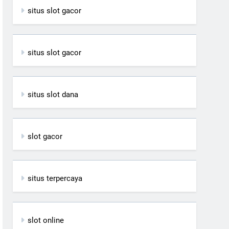
situs slot gacor
situs slot gacor
situs slot dana
slot gacor
situs terpercaya
slot online