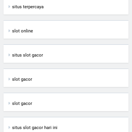
situs terpercaya
slot online
situs slot gacor
slot gacor
slot gacor
situs slot gacor hari ini