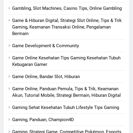
Gambling, Slot Machines, Casino Tips, Online Gambling
Game & Hiburan Digital, Strategi Slot Online, Tips & Trik
Gaming, Keamanan Transaksi Online, Pengalaman
Bermain
Game Development & Community
Game Online Kesehatan Tips Gaming Kesehatan Tubuh
Kebugaran Gamer
Game Online, Bandar Slot, Hiburan
Game Online, Panduan Pemula, Tips & Trik, Keamanan
Akun, Tutorial Mobile, Strategi Bermain, Hiburan Digital
Gaming Sehat Kesehatan Tubuh Lifestyle Tips Gaming
Gaming, Panduan, Champion4D
Gaming, Strategi Game, Competitive Pokémon, Esports