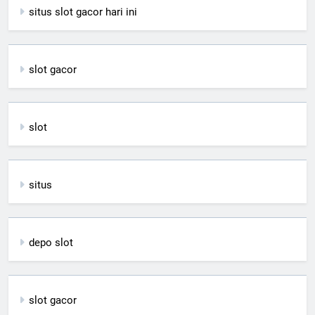
situs slot gacor hari ini
slot gacor
slot
situs
depo slot
slot gacor