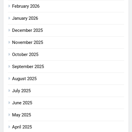
February 2026
January 2026
December 2025
November 2025
October 2025
September 2025
August 2025
July 2025
June 2025
May 2025
April 2025