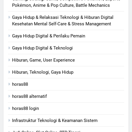
Pokémon, Anime & Pop Culture, Battle Mechanics
Gaya Hidup & Relaksasi Teknologi & Hiburan Digital
Kesehatan Mental Self-Care & Stress Management
Gaya Hidup Digital & Perilaku Pemain
Gaya Hidup Digital & Teknologi
Hiburan, Game, User Experience
Hiburan, Teknologi, Gaya Hidup
horas88
horas88 alternatif
horas88 login
Infrastruktur Teknologi & Keamanan Sistem