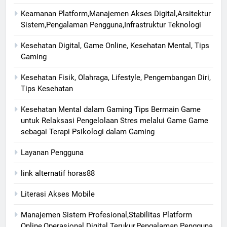
Keamanan Platform,Manajemen Akses Digital,Arsitektur
Sistem,Pengalaman Pengguna,Infrastruktur Teknologi
Kesehatan Digital, Game Online, Kesehatan Mental, Tips
Gaming
Kesehatan Fisik, Olahraga, Lifestyle, Pengembangan Diri,
Tips Kesehatan
Kesehatan Mental dalam Gaming Tips Bermain Game
untuk Relaksasi Pengelolaan Stres melalui Game Game
sebagai Terapi Psikologi dalam Gaming
Layanan Pengguna
link alternatif horas88
Literasi Akses Mobile
Manajemen Sistem Profesional,Stabilitas Platform
Online,Operasional Digital Terukur,Pengalaman Pengguna