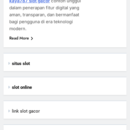
kaya787 slot gacor
contoh unggul
dalam penerapan fitur digital yang
aman, transparan, dan bermanfaat
bagi pengguna di era teknologi
modern.
Read More
situs slot
slot online
link slot gacor