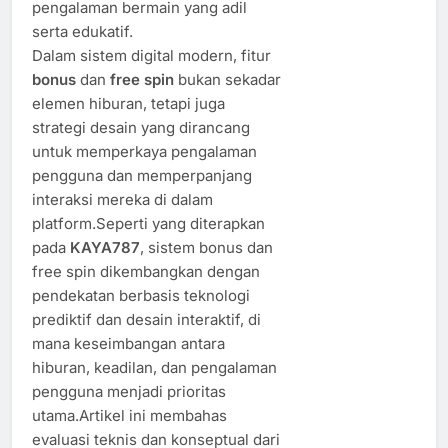
pengalaman bermain yang adil
serta edukatif.
Dalam sistem digital modern, fitur
bonus
dan
free spin
bukan sekadar
elemen hiburan, tetapi juga
strategi desain yang dirancang
untuk memperkaya pengalaman
pengguna dan memperpanjang
interaksi mereka di dalam
platform.Seperti yang diterapkan
pada
KAYA787
, sistem bonus dan
free spin dikembangkan dengan
pendekatan berbasis teknologi
prediktif dan desain interaktif, di
mana keseimbangan antara
hiburan, keadilan, dan pengalaman
pengguna menjadi prioritas
utama.Artikel ini membahas
evaluasi teknis dan konseptual dari