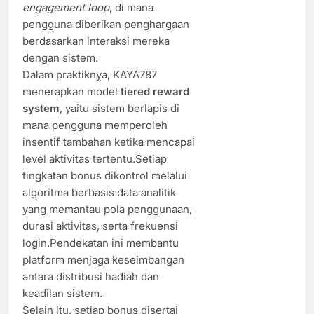
engagement loop
, di mana
pengguna diberikan penghargaan
berdasarkan interaksi mereka
dengan sistem.
Dalam praktiknya, KAYA787
menerapkan model
tiered reward
system
, yaitu sistem berlapis di
mana pengguna memperoleh
insentif tambahan ketika mencapai
level aktivitas tertentu.Setiap
tingkatan bonus dikontrol melalui
algoritma berbasis data analitik
yang memantau pola penggunaan,
durasi aktivitas, serta frekuensi
login.Pendekatan ini membantu
platform menjaga keseimbangan
antara distribusi hadiah dan
keadilan sistem.
Selain itu, setiap bonus disertai