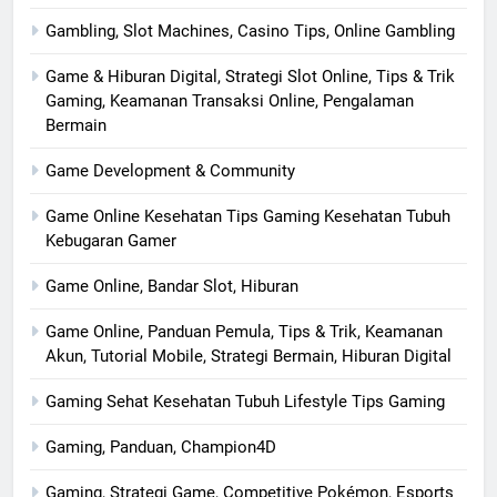
Gambling, Slot Machines, Casino Tips, Online Gambling
Game & Hiburan Digital, Strategi Slot Online, Tips & Trik
Gaming, Keamanan Transaksi Online, Pengalaman
Bermain
Game Development & Community
Game Online Kesehatan Tips Gaming Kesehatan Tubuh
Kebugaran Gamer
Game Online, Bandar Slot, Hiburan
Game Online, Panduan Pemula, Tips & Trik, Keamanan
Akun, Tutorial Mobile, Strategi Bermain, Hiburan Digital
Gaming Sehat Kesehatan Tubuh Lifestyle Tips Gaming
Gaming, Panduan, Champion4D
Gaming, Strategi Game, Competitive Pokémon, Esports