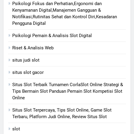
Psikologi Fokus dan Perhatian,Ergonomi dan
Kenyamanan Digital,Manajemen Gangguan &
Notifikasi,Rutinitas Sehat dan Kontrol Diri,Kesadaran
Pengguna Digital
Psikologi Pemain & Analisis Slot Digital
Riset & Analisis Web
situs judi slot
situs slot gacor
Situs Slot Terbaik Turnamen CorlaSlot Online Strategi &
Tips Bermain Slot Panduan Pemain Slot Kompetisi Slot
Online
Situs Slot Terpercaya, Tips Slot Online, Game Slot
Terbaru, Platform Judi Online, Review Situs Slot
slot