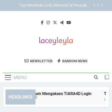
Skip
EDWINSLOT Login Aman melalui Perangkat
to
Pribadi dan Koneksi Stabil
content
Panduan Praktis Login Edwinslot Melalui Browser
dengan Akses yang Aman dan Mudah Dipahami
Hal Penting Sebelum Mengakses TIARA4D Login
Tips Membuka Link Alternatif di Perangkat
Mobile dengan Aman
EDWINSLOT Login Aman melalui Perangkat
Pribadi dan Koneksi Stabil
Lacey Leyla
Temukan Koleksi Fashion Wanita Stylish Di
Panduan Praktis Login Edwinslot Melalui Browser
NEWSLETTER
RANDOM NEWS
dengan Akses yang Aman dan Mudah Dipahami
Lacey Leyla.
MENU
al Penting Sebelum Mengakses TIARA4D Login
Tips Me
HEADLINES
Weeks Ago
1 Month A