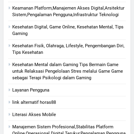
Keamanan Platform,Manajemen Akses Digital,Arsitektur
Sistem,Pengalaman Pengguna,Infrastruktur Teknologi
Kesehatan Digital, Game Online, Kesehatan Mental, Tips
Gaming
Kesehatan Fisik, Olahraga, Lifestyle, Pengembangan Diri,
Tips Kesehatan
Kesehatan Mental dalam Gaming Tips Bermain Game
untuk Relaksasi Pengelolaan Stres melalui Game Game
sebagai Terapi Psikologi dalam Gaming
Layanan Pengguna
link alternatif horas88
Literasi Akses Mobile
Manajemen Sistem Profesional,Stabilitas Platform
Online,Operasional Digital Terukur,Pengalaman Pengguna