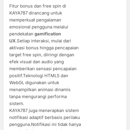
Fitur bonus dan free spin di
KAYA787 dirancang untuk
memperkuat pengalaman
emosional pengguna melalui
pendekatan
gamification
UX
.Setiap interaksi, mulai dari
aktivasi bonus hingga pencapaian
target free spin, diiringi dengan
efek visual dan audio yang
memberikan sensasi pencapaian
positif.Teknologi HTML5 dan
WebGL digunakan untuk
menampilkan animasi dinamis
tanpa mengurangi performa
sistem.
KAYA787 juga menerapkan sistem
notifikasi adaptif berbasis perilaku
pengguna.Notifikasi ini tidak hanya