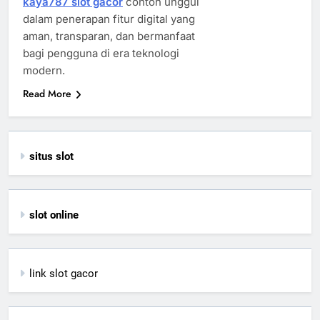
kaya787 slot gacor
contoh unggul
dalam penerapan fitur digital yang
aman, transparan, dan bermanfaat
bagi pengguna di era teknologi
modern.
Read More
situs slot
slot online
link slot gacor