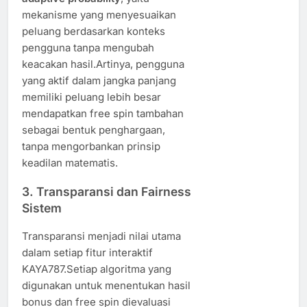
mekanisme yang menyesuaikan
peluang berdasarkan konteks
pengguna tanpa mengubah
keacakan hasil.Artinya, pengguna
yang aktif dalam jangka panjang
memiliki peluang lebih besar
mendapatkan free spin tambahan
sebagai bentuk penghargaan,
tanpa mengorbankan prinsip
keadilan matematis.
3. Transparansi dan Fairness
Sistem
Transparansi menjadi nilai utama
dalam setiap fitur interaktif
KAYA787.Setiap algoritma yang
digunakan untuk menentukan hasil
bonus dan free spin dievaluasi