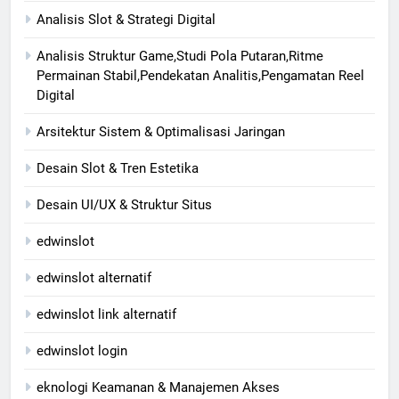
Analisis Slot & Strategi Digital
Analisis Struktur Game,Studi Pola Putaran,Ritme
Permainan Stabil,Pendekatan Analitis,Pengamatan Reel
Digital
Arsitektur Sistem & Optimalisasi Jaringan
Desain Slot & Tren Estetika
Desain UI/UX & Struktur Situs
edwinslot
edwinslot alternatif
edwinslot link alternatif
edwinslot login
eknologi Keamanan & Manajemen Akses