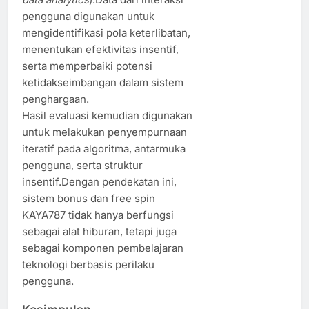
pengguna digunakan untuk
mengidentifikasi pola keterlibatan,
menentukan efektivitas insentif,
serta memperbaiki potensi
ketidakseimbangan dalam sistem
penghargaan.
Hasil evaluasi kemudian digunakan
untuk melakukan penyempurnaan
iteratif pada algoritma, antarmuka
pengguna, serta struktur
insentif.Dengan pendekatan ini,
sistem bonus dan free spin
KAYA787 tidak hanya berfungsi
sebagai alat hiburan, tetapi juga
sebagai komponen pembelajaran
teknologi berbasis perilaku
pengguna.