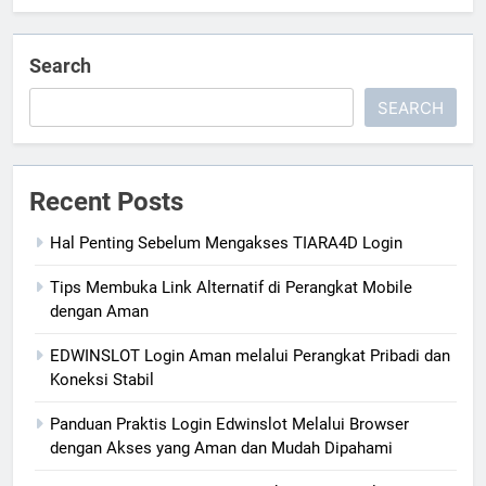
Search
SEARCH
Recent Posts
Hal Penting Sebelum Mengakses TIARA4D Login
Tips Membuka Link Alternatif di Perangkat Mobile
dengan Aman
EDWINSLOT Login Aman melalui Perangkat Pribadi dan
Koneksi Stabil
Panduan Praktis Login Edwinslot Melalui Browser
dengan Akses yang Aman dan Mudah Dipahami