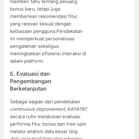
memberi tahu tentang peluang
bonus baru, tetapi juga
memberikan rekomendasi fitur
yang relevan sesuai dengan
kebiasaan pengguna.Pendekatan
ini memperkuat personalisasi
pengalaman sekaligus
meningkatkan efisiensi interaksi di
dalam platform.
5. Evaluasi dan
Pengembangan
Berkelanjutan
Sebagai bagian dari pendekatan
continuous improvement
, KAYA787
secara rutin melakukan evaluasi
performa fitur bonus dan free spin
melalui analisis data besar (
big
data analytics
).Data dari interaksi