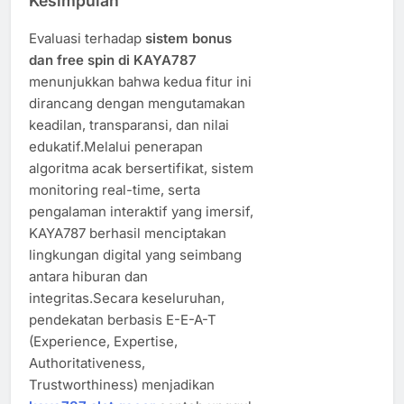
Kesimpulan
Evaluasi terhadap
sistem bonus
dan free spin di KAYA787
menunjukkan bahwa kedua fitur ini
dirancang dengan mengutamakan
keadilan, transparansi, dan nilai
edukatif.Melalui penerapan
algoritma acak bersertifikat, sistem
monitoring real-time, serta
pengalaman interaktif yang imersif,
KAYA787 berhasil menciptakan
lingkungan digital yang seimbang
antara hiburan dan
integritas.Secara keseluruhan,
pendekatan berbasis E-E-A-T
(Experience, Expertise,
Authoritativeness,
Trustworthiness) menjadikan