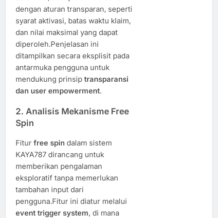
dengan aturan transparan, seperti
syarat aktivasi, batas waktu klaim,
dan nilai maksimal yang dapat
diperoleh.Penjelasan ini
ditampilkan secara eksplisit pada
antarmuka pengguna untuk
mendukung prinsip
transparansi
dan user empowerment
.
2. Analisis Mekanisme Free
Spin
Fitur
free spin
dalam sistem
KAYA787 dirancang untuk
memberikan pengalaman
eksploratif tanpa memerlukan
tambahan input dari
pengguna.Fitur ini diatur melalui
event trigger system
, di mana