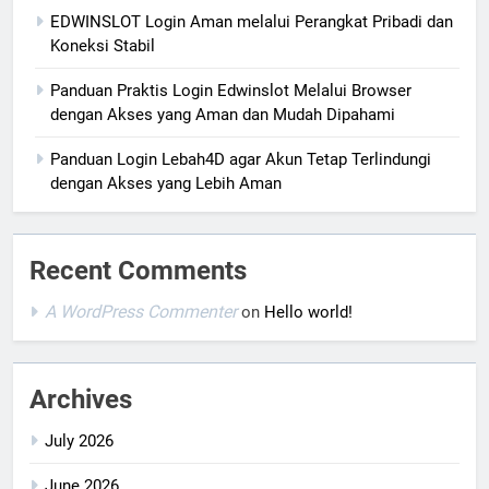
EDWINSLOT Login Aman melalui Perangkat Pribadi dan
Koneksi Stabil
Panduan Praktis Login Edwinslot Melalui Browser
dengan Akses yang Aman dan Mudah Dipahami
Panduan Login Lebah4D agar Akun Tetap Terlindungi
dengan Akses yang Lebih Aman
Recent Comments
A WordPress Commenter
on
Hello world!
Archives
July 2026
June 2026