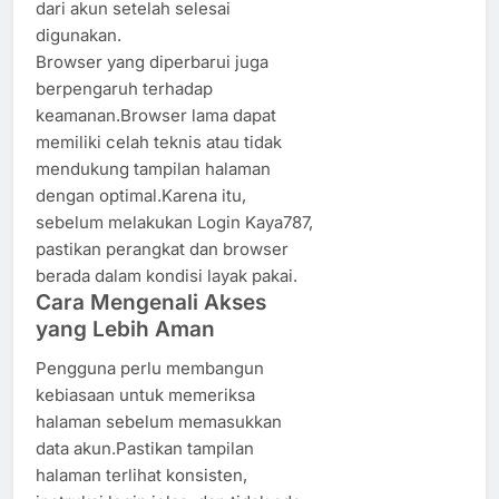
dari akun setelah selesai
digunakan.
Browser yang diperbarui juga
berpengaruh terhadap
keamanan.Browser lama dapat
memiliki celah teknis atau tidak
mendukung tampilan halaman
dengan optimal.Karena itu,
sebelum melakukan Login Kaya787,
pastikan perangkat dan browser
berada dalam kondisi layak pakai.
Cara Mengenali Akses
yang Lebih Aman
Pengguna perlu membangun
kebiasaan untuk memeriksa
halaman sebelum memasukkan
data akun.Pastikan tampilan
halaman terlihat konsisten,