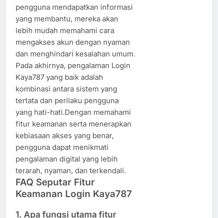
pengguna mendapatkan informasi
yang membantu, mereka akan
lebih mudah memahami cara
mengakses akun dengan nyaman
dan menghindari kesalahan umum.
Pada akhirnya, pengalaman Login
Kaya787 yang baik adalah
kombinasi antara sistem yang
tertata dan perilaku pengguna
yang hati-hati.Dengan memahami
fitur keamanan serta menerapkan
kebiasaan akses yang benar,
pengguna dapat menikmati
pengalaman digital yang lebih
terarah, nyaman, dan terkendali.
FAQ Seputar Fitur
Keamanan Login Kaya787
1. Apa fungsi utama fitur