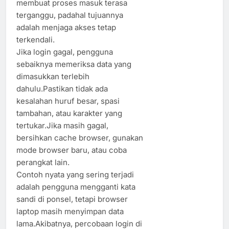
membuat proses masuk terasa
terganggu, padahal tujuannya
adalah menjaga akses tetap
terkendali.
Jika login gagal, pengguna
sebaiknya memeriksa data yang
dimasukkan terlebih
dahulu.Pastikan tidak ada
kesalahan huruf besar, spasi
tambahan, atau karakter yang
tertukar.Jika masih gagal,
bersihkan cache browser, gunakan
mode browser baru, atau coba
perangkat lain.
Contoh nyata yang sering terjadi
adalah pengguna mengganti kata
sandi di ponsel, tetapi browser
laptop masih menyimpan data
lama.Akibatnya, percobaan login di