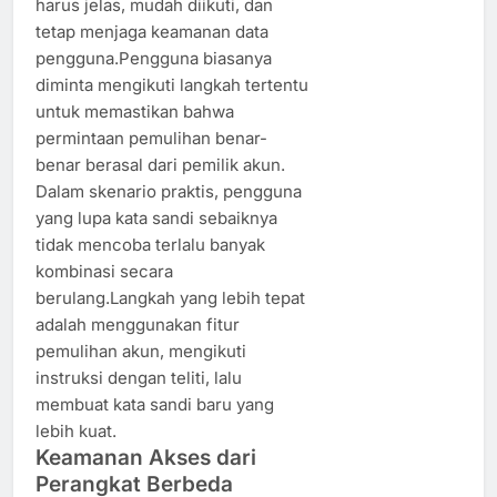
harus jelas, mudah diikuti, dan
tetap menjaga keamanan data
pengguna.Pengguna biasanya
diminta mengikuti langkah tertentu
untuk memastikan bahwa
permintaan pemulihan benar-
benar berasal dari pemilik akun.
Dalam skenario praktis, pengguna
yang lupa kata sandi sebaiknya
tidak mencoba terlalu banyak
kombinasi secara
berulang.Langkah yang lebih tepat
adalah menggunakan fitur
pemulihan akun, mengikuti
instruksi dengan teliti, lalu
membuat kata sandi baru yang
lebih kuat.
Keamanan Akses dari
Perangkat Berbeda