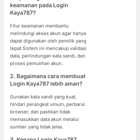
keamanan pada Login
Kaya787?
Fitur keamanan membantu
melindungi akses akun agar hanya
dapat digunakan oleh pemilik yang
tepat.Sistem ini mencakup validasi
data, perlindungan kata sandi, dan
proses pemulihan akun.
2. Bagaimana cara membuat
Login Kaya787 lebih aman?
Gunakan kata sandi yang kuat,
hindari perangkat umum, perbarui
browser, dan pastikan tidak
memasukkan data akun melalui
sumber yang tidak jelas.
3. Kenapa Login Kaya787