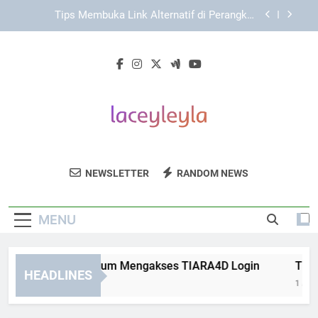
Skip
EDWINSLOT Login Aman melalui Perangkat
to
Pribadi dan Koneksi Stabil
content
Panduan Praktis Login Edwinslot Melalui Browser
dengan Akses yang Aman dan Mudah Dipahami
Hal Penting Sebelum Mengakses TIARA4D Login
Tips Membuka Link Alternatif di Perangkat
Mobile dengan Aman
EDWINSLOT Login Aman melalui Perangkat
Pribadi dan Koneksi Stabil
Lacey Leyla
Temukan Koleksi Fashion Wanita Stylish Di
Panduan Praktis Login Edwinslot Melalui Browser
NEWSLETTER
RANDOM NEWS
dengan Akses yang Aman dan Mudah Dipahami
Lacey Leyla.
MENU
l Penting Sebelum Mengakses TIARA4D Login
Tips Mem
HEADLINES
Month Ago
1 Month A