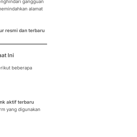
nghindari gangguan
 memindahkan alamat
lur resmi dan terbaru
t Ini
rikut beberapa
ink aktif terbaru
orm yang digunakan