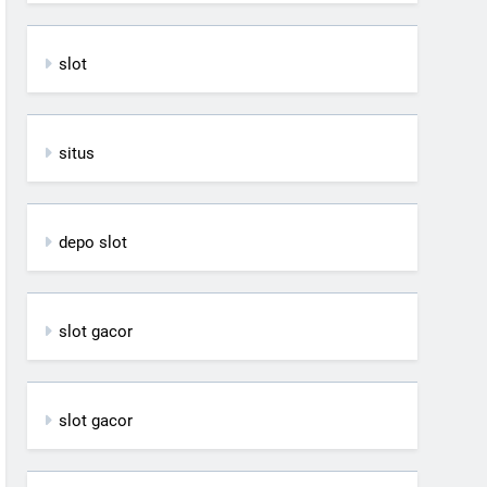
slot
situs
depo slot
slot gacor
slot gacor