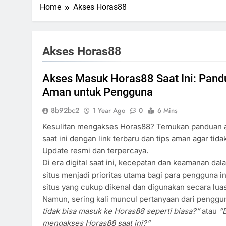
Home
Akses Horas88
Akses Horas88
Akses Masuk Horas88 Saat Ini: Pand
Aman untuk Pengguna
8b92bc2
1 Year Ago
0
6 Mins
Kesulitan mengakses Horas88? Temukan panduan 
saat ini dengan link terbaru dan tips aman agar tidak
Update resmi dan terpercaya.
Di era digital saat ini, kecepatan dan keamanan d
situs menjadi prioritas utama bagi para pengguna in
situs yang cukup dikenal dan digunakan secara lua
Namun, sering kali muncul pertanyaan dari penggu
tidak bisa masuk ke Horas88 seperti biasa?”
atau
“
mengakses Horas88 saat ini?”