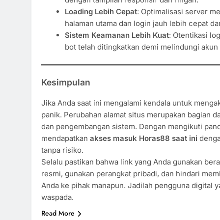
Loading Lebih Cepat
: Optimalisasi server m
halaman utama dan login jauh lebih cepat da
Sistem Keamanan Lebih Kuat
: Otentikasi lo
bot telah ditingkatkan demi melindungi aku
Kesimpulan
Jika Anda saat ini mengalami kendala untuk menga
panik. Perubahan alamat situs merupakan bagian da
dan pengembangan sistem. Dengan mengikuti pandu
mendapatkan
akses masuk Horas88 saat ini
denga
tanpa risiko.
Selalu pastikan bahwa link yang Anda gunakan bera
resmi, gunakan perangkat pribadi, dan hindari mem
Anda ke pihak manapun. Jadilah pengguna digital 
waspada.
Read More