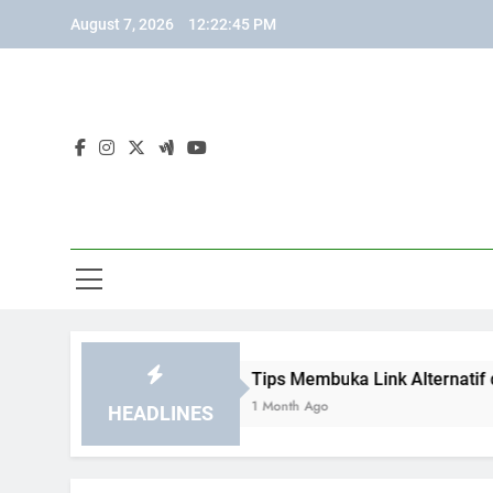
Skip
August 7, 2026
12:22:46 PM
to
content
Lac
Temukan Ko
IARA4D Login
Tips Membuka Link Alternatif di Perangk
1 Month Ago
HEADLINES