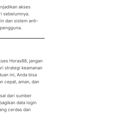
enjadikan akses
ri sebelumnya.
gin dan sistem anti-
n pengguna.
kses Horas88, jangan
ri strategi keamanan
an ini, Anda bisa
n cepat, aman, dan
sal dari sumber
bagikan data login
yang cerdas dan