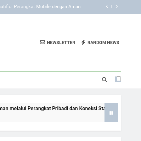
atif di Perangkat Mobile dengan Aman
Perangkat Pribadi dan Koneksi Stabil
 Akses yang Aman dan Mudah Dipahami
NEWSLETTER
RANDOM NEWS
ng Sebelum Mengakses TIARA4D Login
atif di Perangkat Mobile dengan Aman
Perangkat Pribadi dan Koneksi Stabil
 Akses yang Aman dan Mudah Dipahami
erangkat Pribadi dan Koneksi Stabil
Panduan Praktis 
2 Months Ago