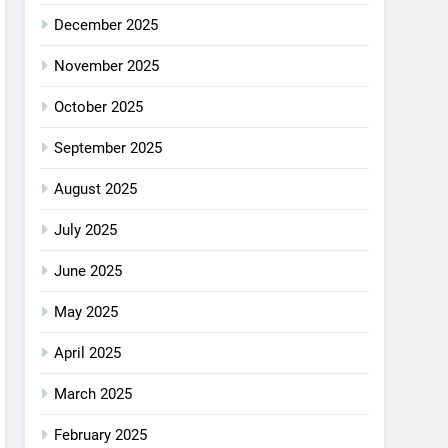
December 2025
November 2025
October 2025
September 2025
August 2025
July 2025
June 2025
May 2025
April 2025
March 2025
February 2025