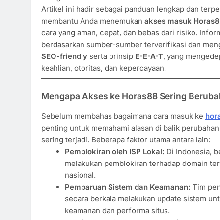
Artikel ini hadir sebagai panduan lengkap dan terp
membantu Anda menemukan
akses masuk Horas88
cara yang aman, cepat, dan bebas dari risiko. Infor
berdasarkan sumber-sumber terverifikasi dan men
SEO-friendly
serta prinsip
E-E-A-T
, yang mengede
keahlian, otoritas, dan kepercayaan.
Mengapa Akses ke Horas88 Sering Beruba
Sebelum membahas bagaimana cara masuk ke
hor
penting untuk memahami alasan di balik perubahan 
sering terjadi. Beberapa faktor utama antara lain:
Pemblokiran oleh ISP Lokal:
Di Indonesia, b
melakukan pemblokiran terhadap domain tert
nasional.
Pembaruan Sistem dan Keamanan:
Tim pe
secara berkala melakukan update sistem u
keamanan dan performa situs.