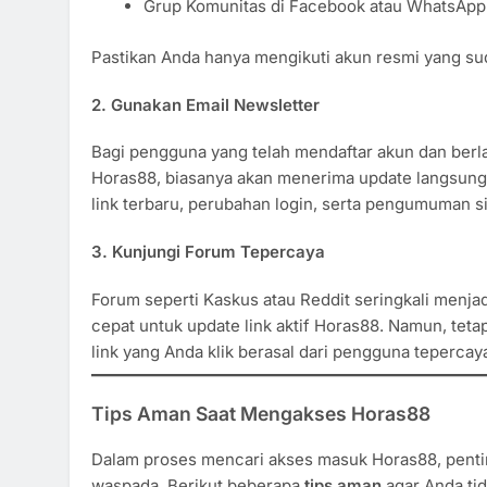
Grup Komunitas di Facebook atau WhatsApp
Pastikan Anda hanya mengikuti akun resmi yang suda
2.
Gunakan Email Newsletter
Bagi pengguna yang telah mendaftar akun dan berl
Horas88, biasanya akan menerima update langsung m
link terbaru, perubahan login, serta pengumuman s
3.
Kunjungi Forum Tepercaya
Forum seperti Kaskus atau Reddit seringkali menja
cepat untuk update link aktif Horas88. Namun, teta
link yang Anda klik berasal dari pengguna tepercay
Tips Aman Saat Mengakses Horas88
Dalam proses mencari akses masuk Horas88, penti
waspada. Berikut beberapa
tips aman
agar Anda tid