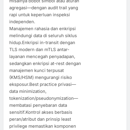
misalnya bobot simbol atau aturan
agregasi—dengan audit trail yang
rapi untuk keperluan inspeksi
independen.
Manajemen rahasia dan enkripsi
melindungi data di seluruh siklus
hidup.Enkripsi in-transit dengan
TLS modern dan mTLS antar-
layanan mencegah penyadapan,
sedangkan enkripsi at-rest dengan
manajemen kunci terpusat
(KMS/HSM) mengurangi risiko
eksposur.Best practice privasi—
data minimization,
tokenization/pseudonymization—
membatasi penyebaran data
sensitif.Kontrol akses berbasis
peran/atribut dan prinsip least
privilege memastikan komponen