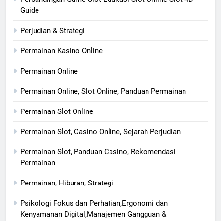
Guide
Perjudian & Strategi
Permainan Kasino Online
Permainan Online
Permainan Online, Slot Online, Panduan Permainan
Permainan Slot Online
Permainan Slot, Casino Online, Sejarah Perjudian
Permainan Slot, Panduan Casino, Rekomendasi
Permainan
Permainan, Hiburan, Strategi
Psikologi Fokus dan Perhatian,Ergonomi dan
Kenyamanan Digital,Manajemen Gangguan &