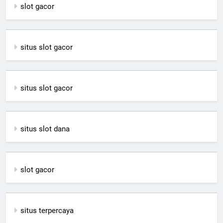
slot gacor
situs slot gacor
situs slot gacor
situs slot dana
slot gacor
situs terpercaya