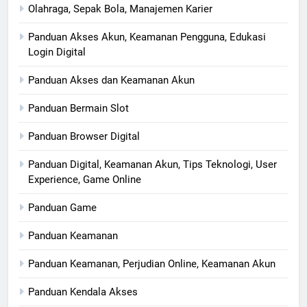
Olahraga, Sepak Bola, Manajemen Karier
Panduan Akses Akun, Keamanan Pengguna, Edukasi
Login Digital
Panduan Akses dan Keamanan Akun
Panduan Bermain Slot
Panduan Browser Digital
Panduan Digital, Keamanan Akun, Tips Teknologi, User
Experience, Game Online
Panduan Game
Panduan Keamanan
Panduan Keamanan, Perjudian Online, Keamanan Akun
Panduan Kendala Akses