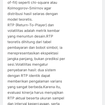
of-fit) seperti chi-square atau
Kolmogorov–Smirnov agar
distribusi hasil selaras dengan
model teoretis.
RTP (Return-To-Player) dan
volatilitas adalah metrik kembar
yang menuntun desain.RTP
teoretis dihitung dari tabel
pembayaran dan bobot simbol; ia
merepresentasikan ekspektasi
jangka panjang, bukan prediksi per
sesi.Volatilitas mengatur
penyebaran hasil: dua sistem
dengan RTP identik dapat
memberikan pengalaman varians
yang sangat berbeda.Karena itu,
evaluasi kinerja harus menyajikan
RTP aktual beserta ukuran sampel
dan interval kepercayaan, serta