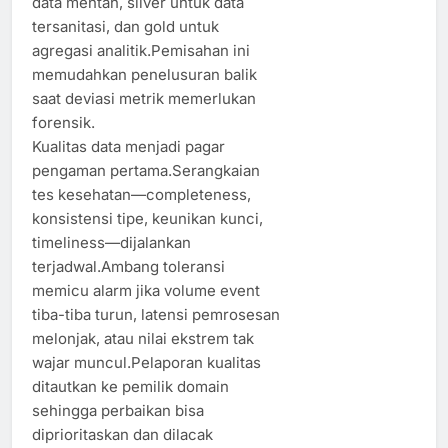
data mentah, silver untuk data
tersanitasi, dan gold untuk
agregasi analitik.Pemisahan ini
memudahkan penelusuran balik
saat deviasi metrik memerlukan
forensik.
Kualitas data menjadi pagar
pengaman pertama.Serangkaian
tes kesehatan—completeness,
konsistensi tipe, keunikan kunci,
timeliness—dijalankan
terjadwal.Ambang toleransi
memicu alarm jika volume event
tiba-tiba turun, latensi pemrosesan
melonjak, atau nilai ekstrem tak
wajar muncul.Pelaporan kualitas
ditautkan ke pemilik domain
sehingga perbaikan bisa
diprioritaskan dan dilacak