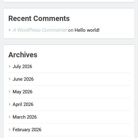
Recent Comments
A WordPress Commenter
on
Hello world!
Archives
July 2026
June 2026
May 2026
April 2026
March 2026
February 2026