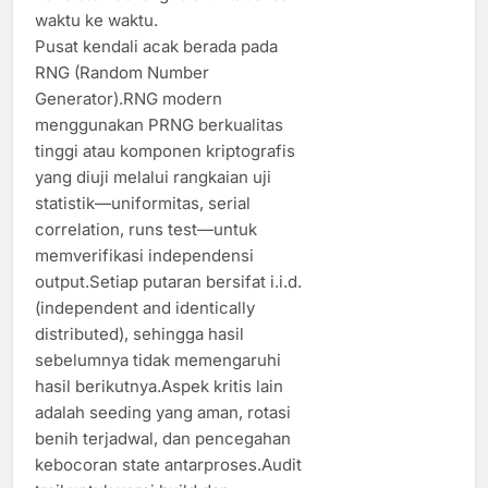
waktu ke waktu.
Pusat kendali acak berada pada
RNG (Random Number
Generator).RNG modern
menggunakan PRNG berkualitas
tinggi atau komponen kriptografis
yang diuji melalui rangkaian uji
statistik—uniformitas, serial
correlation, runs test—untuk
memverifikasi independensi
output.Setiap putaran bersifat i.i.d.
(independent and identically
distributed), sehingga hasil
sebelumnya tidak memengaruhi
hasil berikutnya.Aspek kritis lain
adalah seeding yang aman, rotasi
benih terjadwal, dan pencegahan
kebocoran state antarproses.Audit