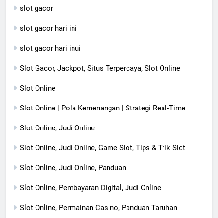
slot gacor
slot gacor hari ini
slot gacor hari inui
Slot Gacor, Jackpot, Situs Terpercaya, Slot Online
Slot Online
Slot Online | Pola Kemenangan | Strategi Real-Time
Slot Online, Judi Online
Slot Online, Judi Online, Game Slot, Tips & Trik Slot
Slot Online, Judi Online, Panduan
Slot Online, Pembayaran Digital, Judi Online
Slot Online, Permainan Casino, Panduan Taruhan