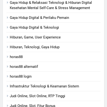
Gaya Hidup & Relaksasi Teknologi & Hiburan Digital
Kesehatan Mental Self-Care & Stress Management
Gaya Hidup Digital & Perilaku Pemain
Gaya Hidup Digital & Teknologi
Hiburan, Game, User Experience
Hiburan, Teknologi, Gaya Hidup
horas88
horas88 alternatif
horas88 login
Infrastruktur Teknologi & Keamanan Sistem
Judi Online, Slot Online, RTP Tinggi
Judi Online, Slot, Fitur Bonus