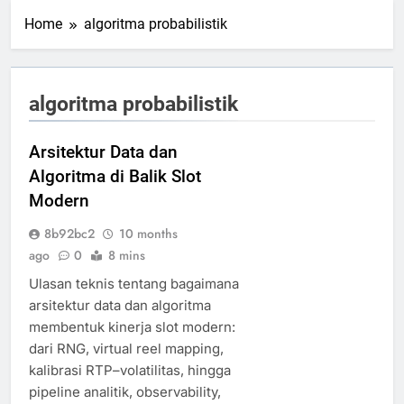
Home
algoritma probabilistik
algoritma probabilistik
Arsitektur Data dan
Algoritma di Balik Slot
Modern
8b92bc2
10 months
ago
0
8 mins
Ulasan teknis tentang bagaimana
arsitektur data dan algoritma
membentuk kinerja slot modern:
dari RNG, virtual reel mapping,
kalibrasi RTP–volatilitas, hingga
pipeline analitik, observability,