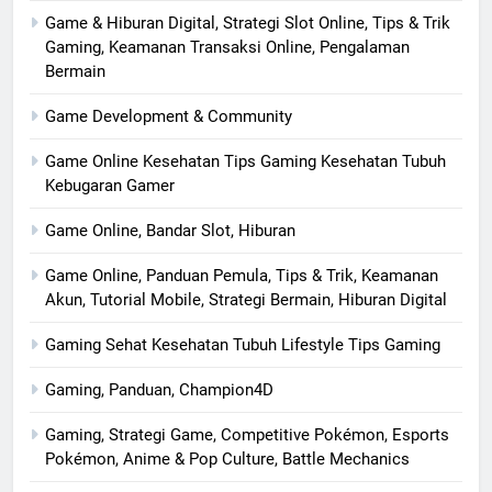
Game & Hiburan Digital, Strategi Slot Online, Tips & Trik
Gaming, Keamanan Transaksi Online, Pengalaman
Bermain
Game Development & Community
Game Online Kesehatan Tips Gaming Kesehatan Tubuh
Kebugaran Gamer
Game Online, Bandar Slot, Hiburan
Game Online, Panduan Pemula, Tips & Trik, Keamanan
Akun, Tutorial Mobile, Strategi Bermain, Hiburan Digital
Gaming Sehat Kesehatan Tubuh Lifestyle Tips Gaming
Gaming, Panduan, Champion4D
Gaming, Strategi Game, Competitive Pokémon, Esports
Pokémon, Anime & Pop Culture, Battle Mechanics