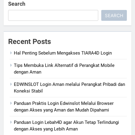
Search
SEARCH
Recent Posts
Hal Penting Sebelum Mengakses TIARA4D Login
Tips Membuka Link Alternatif di Perangkat Mobile
dengan Aman
EDWINSLOT Login Aman melalui Perangkat Pribadi dan
Koneksi Stabil
Panduan Praktis Login Edwinslot Melalui Browser
dengan Akses yang Aman dan Mudah Dipahami
Panduan Login Lebah4D agar Akun Tetap Terlindungi
dengan Akses yang Lebih Aman