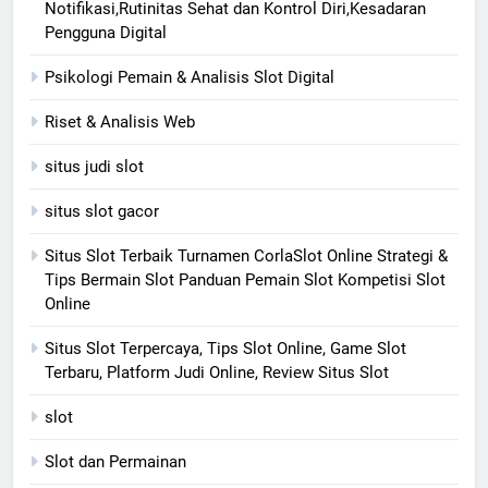
Notifikasi,Rutinitas Sehat dan Kontrol Diri,Kesadaran
Pengguna Digital
Psikologi Pemain & Analisis Slot Digital
Riset & Analisis Web
situs judi slot
situs slot gacor
Situs Slot Terbaik Turnamen CorlaSlot Online Strategi &
Tips Bermain Slot Panduan Pemain Slot Kompetisi Slot
Online
Situs Slot Terpercaya, Tips Slot Online, Game Slot
Terbaru, Platform Judi Online, Review Situs Slot
slot
Slot dan Permainan