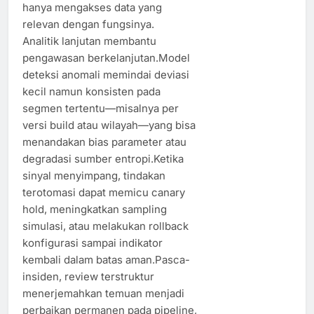
hanya mengakses data yang
relevan dengan fungsinya.
Analitik lanjutan membantu
pengawasan berkelanjutan.Model
deteksi anomali memindai deviasi
kecil namun konsisten pada
segmen tertentu—misalnya per
versi build atau wilayah—yang bisa
menandakan bias parameter atau
degradasi sumber entropi.Ketika
sinyal menyimpang, tindakan
terotomasi dapat memicu canary
hold, meningkatkan sampling
simulasi, atau melakukan rollback
konfigurasi sampai indikator
kembali dalam batas aman.Pasca-
insiden, review terstruktur
menerjemahkan temuan menjadi
perbaikan permanen pada pipeline,