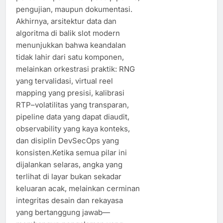
pengujian, maupun dokumentasi.
Akhirnya, arsitektur data dan
algoritma di balik slot modern
menunjukkan bahwa keandalan
tidak lahir dari satu komponen,
melainkan orkestrasi praktik: RNG
yang tervalidasi, virtual reel
mapping yang presisi, kalibrasi
RTP–volatilitas yang transparan,
pipeline data yang dapat diaudit,
observability yang kaya konteks,
dan disiplin DevSecOps yang
konsisten.Ketika semua pilar ini
dijalankan selaras, angka yang
terlihat di layar bukan sekadar
keluaran acak, melainkan cerminan
integritas desain dan rekayasa
yang bertanggung jawab—