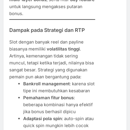
untuk langsung mengakses putaran
bonus.
Dampak pada Strategi dan RTP
Slot dengan banyak reel dan payline
biasanya memiliki
volatilitas tinggi
.
Artinya, kemenangan tidak sering
muncul, tetapi ketika terjadi, nilainya bisa
sangat besar. Strategi yang digunakan
pemain pun akan bergantung pada:
Bankroll management
: karena slot
tipe ini membutuhkan kesabaran
Pemahaman fitur bonus
:
beberapa kombinasi hanya efektif
jika bonus berhasil dipicu
Adaptasi pola spin
: auto-spin atau
quick spin mungkin lebih cocok