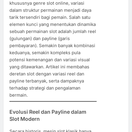
khususnya genre slot online, variasi
dalam struktur permainan menjadi daya
tarik tersendiri bagi pemain. Salah satu
elemen kunci yang menentukan dinamika
sebuah permainan slot adalah jumlah reel
(gulungan) dan payline (garis
pembayaran). Semakin banyak kombinasi
keduanya, semakin kompleks pula
potensi kemenangan dan variasi visual
yang ditawarkan. Artikel ini membahas
deretan slot dengan variasi reel dan
payline terbanyak, serta dampaknya
terhadap strategi dan pengalaman
bermain.
Evolusi Reel dan Payline dalam
Slot Modern
Secara historis, mesin slot klasik hanya