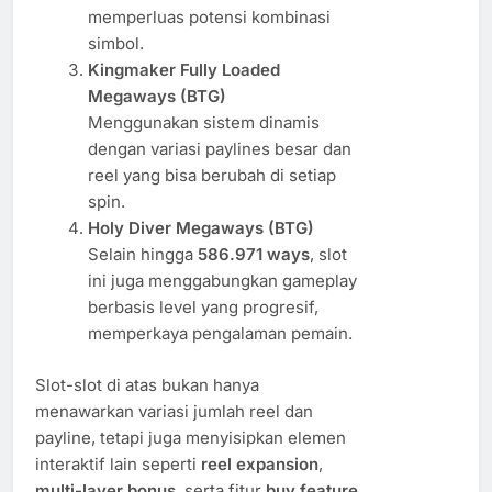
memperluas potensi kombinasi
simbol.
Kingmaker Fully Loaded
Megaways (BTG)
Menggunakan sistem dinamis
dengan variasi paylines besar dan
reel yang bisa berubah di setiap
spin.
Holy Diver Megaways (BTG)
Selain hingga
586.971 ways
, slot
ini juga menggabungkan gameplay
berbasis level yang progresif,
memperkaya pengalaman pemain.
Slot-slot di atas bukan hanya
menawarkan variasi jumlah reel dan
payline, tetapi juga menyisipkan elemen
interaktif lain seperti
reel expansion
,
multi-layer bonus
, serta fitur
buy feature