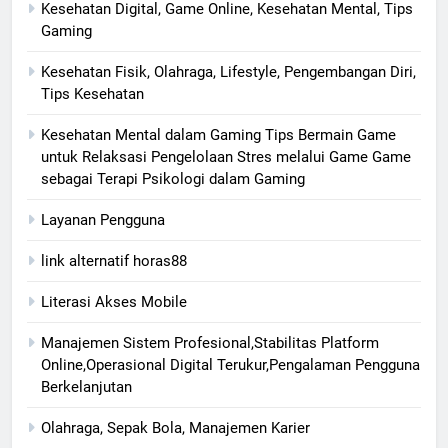
Kesehatan Digital, Game Online, Kesehatan Mental, Tips
Gaming
Kesehatan Fisik, Olahraga, Lifestyle, Pengembangan Diri,
Tips Kesehatan
Kesehatan Mental dalam Gaming Tips Bermain Game
untuk Relaksasi Pengelolaan Stres melalui Game Game
sebagai Terapi Psikologi dalam Gaming
Layanan Pengguna
link alternatif horas88
Literasi Akses Mobile
Manajemen Sistem Profesional,Stabilitas Platform
Online,Operasional Digital Terukur,Pengalaman Pengguna
Berkelanjutan
Olahraga, Sepak Bola, Manajemen Karier