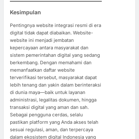
Kesimpulan
Pentingnya website integrasi resmi di era
digital tidak dapat diabaikan. Website-
website ini menjadi jembatan
kepercayaan antara masyarakat dan
sistem pemerintahan digital yang sedang
berkembang. Dengan memahami dan
memanfaatkan daftar website
terverifikasi tersebut, masyarakat dapat
lebih tenang dan yakin dalam berinteraksi
di dunia maya—baik untuk layanan
administrasi, legalitas dokumen, hingga
transaksi digital yang aman dan sah.
Sebagai pengguna cerdas, selalu
pastikan platform yang Anda akses telah
sesuai regulasi, aman, dan terpercaya
dalam ekosistem digital Indonesia yang