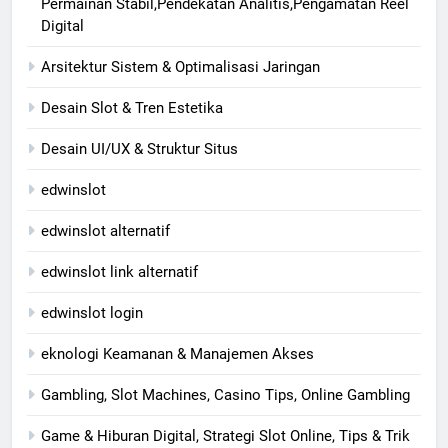
Permainan Stabil,Pendekatan Analitis,Pengamatan Reel
Digital
Arsitektur Sistem & Optimalisasi Jaringan
Desain Slot & Tren Estetika
Desain UI/UX & Struktur Situs
edwinslot
edwinslot alternatif
edwinslot link alternatif
edwinslot login
eknologi Keamanan & Manajemen Akses
Gambling, Slot Machines, Casino Tips, Online Gambling
Game & Hiburan Digital, Strategi Slot Online, Tips & Trik