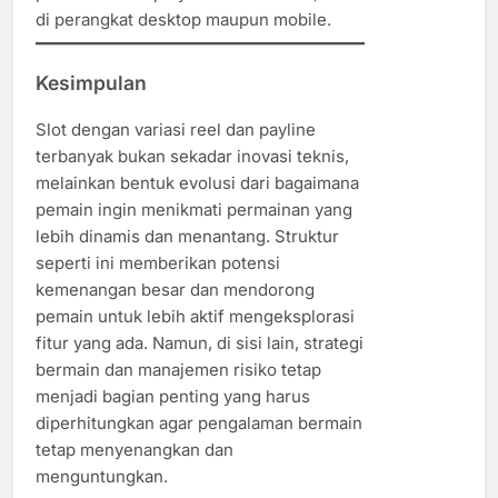
di perangkat desktop maupun mobile.
Kesimpulan
Slot dengan variasi reel dan payline
terbanyak bukan sekadar inovasi teknis,
melainkan bentuk evolusi dari bagaimana
pemain ingin menikmati permainan yang
lebih dinamis dan menantang. Struktur
seperti ini memberikan potensi
kemenangan besar dan mendorong
pemain untuk lebih aktif mengeksplorasi
fitur yang ada. Namun, di sisi lain, strategi
bermain dan manajemen risiko tetap
menjadi bagian penting yang harus
diperhitungkan agar pengalaman bermain
tetap menyenangkan dan
menguntungkan.