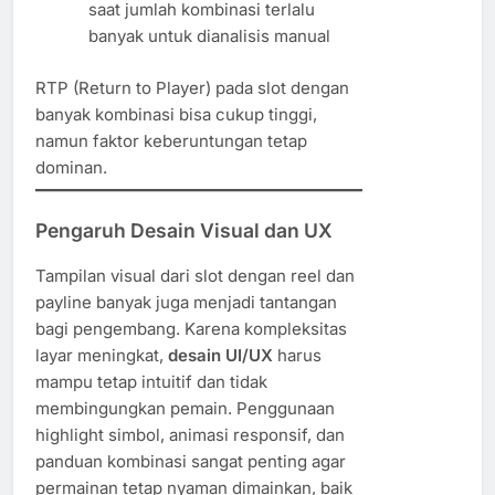
saat jumlah kombinasi terlalu
banyak untuk dianalisis manual
RTP (Return to Player) pada slot dengan
banyak kombinasi bisa cukup tinggi,
namun faktor keberuntungan tetap
dominan.
Pengaruh Desain Visual dan UX
Tampilan visual dari slot dengan reel dan
payline banyak juga menjadi tantangan
bagi pengembang. Karena kompleksitas
layar meningkat,
desain UI/UX
harus
mampu tetap intuitif dan tidak
membingungkan pemain. Penggunaan
highlight simbol, animasi responsif, dan
panduan kombinasi sangat penting agar
permainan tetap nyaman dimainkan, baik