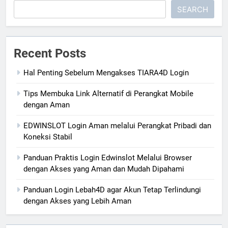
SEARCH
Recent Posts
Hal Penting Sebelum Mengakses TIARA4D Login
Tips Membuka Link Alternatif di Perangkat Mobile
dengan Aman
EDWINSLOT Login Aman melalui Perangkat Pribadi dan
Koneksi Stabil
Panduan Praktis Login Edwinslot Melalui Browser
dengan Akses yang Aman dan Mudah Dipahami
Panduan Login Lebah4D agar Akun Tetap Terlindungi
dengan Akses yang Lebih Aman