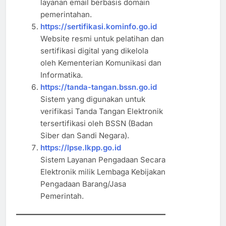
layanan email berbasis domain
pemerintahan.
https://sertifikasi.kominfo.go.id
Website resmi untuk pelatihan dan
sertifikasi digital yang dikelola
oleh Kementerian Komunikasi dan
Informatika.
https://tanda-tangan.bssn.go.id
Sistem yang digunakan untuk
verifikasi Tanda Tangan Elektronik
tersertifikasi oleh BSSN (Badan
Siber dan Sandi Negara).
https://lpse.lkpp.go.id
Sistem Layanan Pengadaan Secara
Elektronik milik Lembaga Kebijakan
Pengadaan Barang/Jasa
Pemerintah.