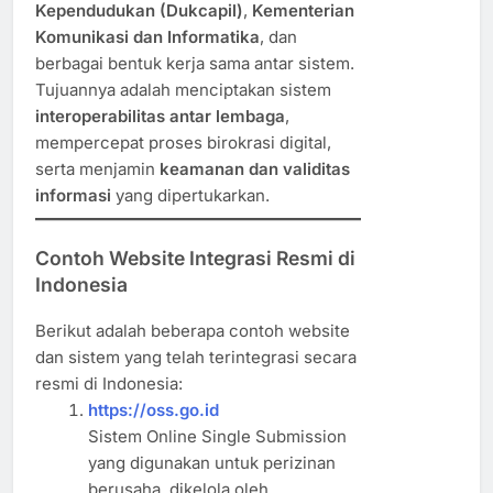
Kependudukan (Dukcapil)
,
Kementerian
Komunikasi dan Informatika
, dan
berbagai bentuk kerja sama antar sistem.
Tujuannya adalah menciptakan sistem
interoperabilitas antar lembaga
,
mempercepat proses birokrasi digital,
serta menjamin
keamanan dan validitas
informasi
yang dipertukarkan.
Contoh Website Integrasi Resmi di
Indonesia
Berikut adalah beberapa contoh website
dan sistem yang telah terintegrasi secara
resmi di Indonesia:
https://oss.go.id
Sistem Online Single Submission
yang digunakan untuk perizinan
berusaha, dikelola oleh