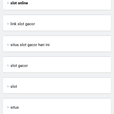
slot online
link slot gacor
situs slot gacor hari ini
slot gacor
slot
situs