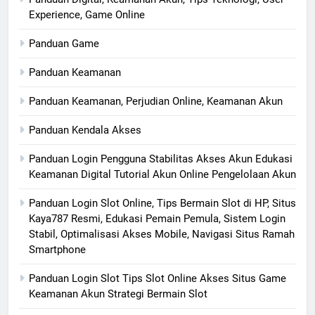
Experience, Game Online
Panduan Game
Panduan Keamanan
Panduan Keamanan, Perjudian Online, Keamanan Akun
Panduan Kendala Akses
Panduan Login Pengguna Stabilitas Akses Akun Edukasi
Keamanan Digital Tutorial Akun Online Pengelolaan Akun
Panduan Login Slot Online, Tips Bermain Slot di HP, Situs
Kaya787 Resmi, Edukasi Pemain Pemula, Sistem Login
Stabil, Optimalisasi Akses Mobile, Navigasi Situs Ramah
Smartphone
Panduan Login Slot Tips Slot Online Akses Situs Game
Keamanan Akun Strategi Bermain Slot