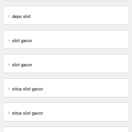
depo slot
slot gacor
slot gacor
situs slot gacor
situs slot gacor