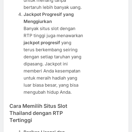
untuk menang tanpa
bertaruh lebih banyak uang.
Jackpot Progresif yang
Menggiurkan
Banyak situs slot dengan
RTP tinggi juga menawarkan
jackpot progresif
yang
terus berkembang seiring
dengan setiap taruhan yang
dipasang. Jackpot ini
memberi Anda kesempatan
untuk meraih hadiah yang
luar biasa besar, yang bisa
mengubah hidup Anda.
Cara Memilih Situs Slot
Thailand dengan RTP
Tertinggi