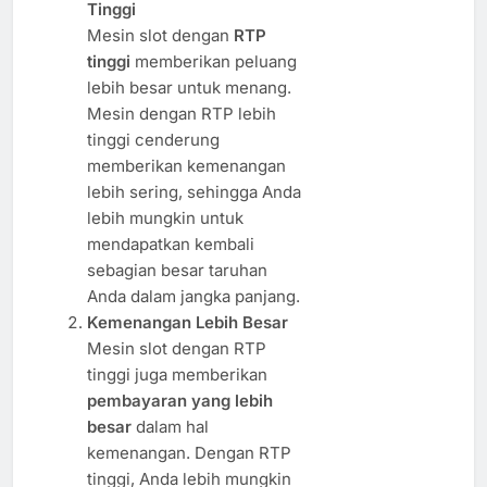
Tinggi
Mesin slot dengan
RTP
tinggi
memberikan peluang
lebih besar untuk menang.
Mesin dengan RTP lebih
tinggi cenderung
memberikan kemenangan
lebih sering, sehingga Anda
lebih mungkin untuk
mendapatkan kembali
sebagian besar taruhan
Anda dalam jangka panjang.
Kemenangan Lebih Besar
Mesin slot dengan RTP
tinggi juga memberikan
pembayaran yang lebih
besar
dalam hal
kemenangan. Dengan RTP
tinggi, Anda lebih mungkin