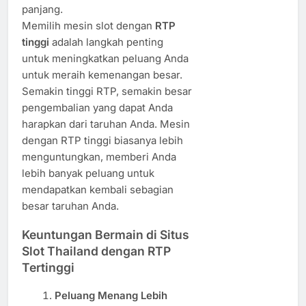
panjang.
Memilih mesin slot dengan
RTP
tinggi
adalah langkah penting
untuk meningkatkan peluang Anda
untuk meraih kemenangan besar.
Semakin tinggi RTP, semakin besar
pengembalian yang dapat Anda
harapkan dari taruhan Anda. Mesin
dengan RTP tinggi biasanya lebih
menguntungkan, memberi Anda
lebih banyak peluang untuk
mendapatkan kembali sebagian
besar taruhan Anda.
Keuntungan Bermain di Situs
Slot Thailand dengan RTP
Tertinggi
Peluang Menang Lebih