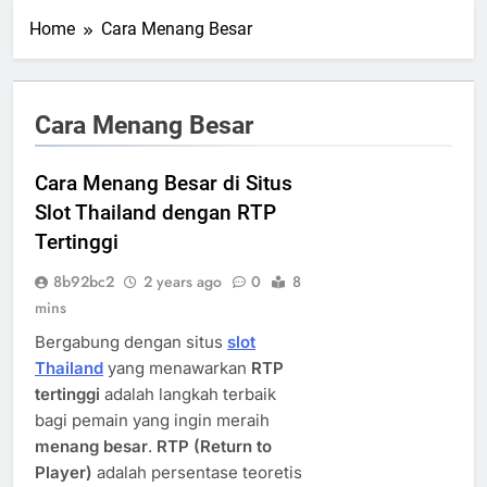
Home
Cara Menang Besar
Cara Menang Besar
Cara Menang Besar di Situs
Slot Thailand dengan RTP
Tertinggi
8b92bc2
2 years ago
0
8
mins
Bergabung dengan situs
slot
Thailand
yang menawarkan
RTP
tertinggi
adalah langkah terbaik
bagi pemain yang ingin meraih
menang besar
.
RTP (Return to
Player)
adalah persentase teoretis