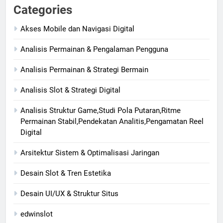
Categories
Akses Mobile dan Navigasi Digital
Analisis Permainan & Pengalaman Pengguna
Analisis Permainan & Strategi Bermain
Analisis Slot & Strategi Digital
Analisis Struktur Game,Studi Pola Putaran,Ritme
Permainan Stabil,Pendekatan Analitis,Pengamatan Reel
Digital
Arsitektur Sistem & Optimalisasi Jaringan
Desain Slot & Tren Estetika
Desain UI/UX & Struktur Situs
edwinslot