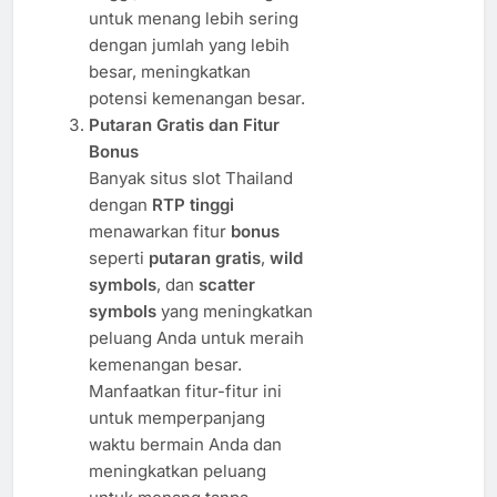
untuk menang lebih sering
dengan jumlah yang lebih
besar, meningkatkan
potensi kemenangan besar.
Putaran Gratis dan Fitur
Bonus
Banyak situs slot Thailand
dengan
RTP tinggi
menawarkan fitur
bonus
seperti
putaran gratis
,
wild
symbols
, dan
scatter
symbols
yang meningkatkan
peluang Anda untuk meraih
kemenangan besar.
Manfaatkan fitur-fitur ini
untuk memperpanjang
waktu bermain Anda dan
meningkatkan peluang