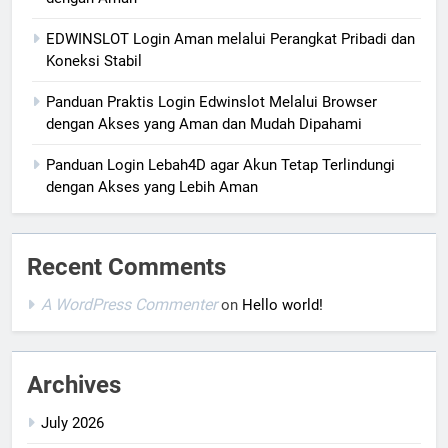
EDWINSLOT Login Aman melalui Perangkat Pribadi dan
Koneksi Stabil
Panduan Praktis Login Edwinslot Melalui Browser
dengan Akses yang Aman dan Mudah Dipahami
Panduan Login Lebah4D agar Akun Tetap Terlindungi
dengan Akses yang Lebih Aman
Recent Comments
A WordPress Commenter
on
Hello world!
Archives
July 2026