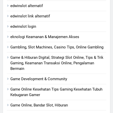
edwinslot alternatif
edwinslot link alternatif
edwinslot login
eknologi Keamanan & Manajemen Akses
Gambling, Slot Machines, Casino Tips, Online Gambling
Game & Hiburan Digital, Strategi Slot Online, Tips & Trik
Gaming, Keamanan Transaksi Online, Pengalaman
Bermain
Game Development & Community
Game Online Kesehatan Tips Gaming Kesehatan Tubuh
Kebugaran Gamer
Game Online, Bandar Slot, Hiburan