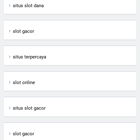
situs slot dana
slot gacor
situs terpercaya
slot online
situs slot gacor
slot gacor