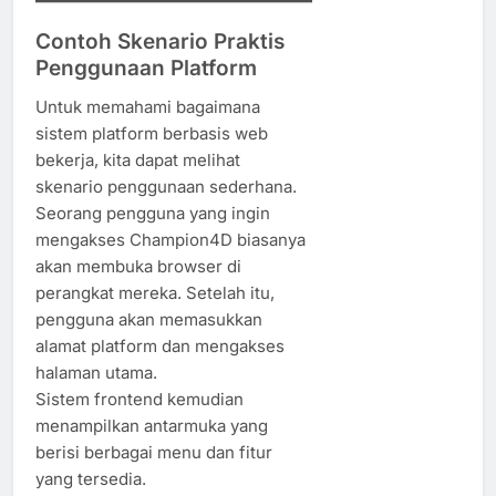
Contoh Skenario Praktis
Penggunaan Platform
Untuk memahami bagaimana
sistem platform berbasis web
bekerja, kita dapat melihat
skenario penggunaan sederhana.
Seorang pengguna yang ingin
mengakses Champion4D biasanya
akan membuka browser di
perangkat mereka. Setelah itu,
pengguna akan memasukkan
alamat platform dan mengakses
halaman utama.
Sistem frontend kemudian
menampilkan antarmuka yang
berisi berbagai menu dan fitur
yang tersedia.