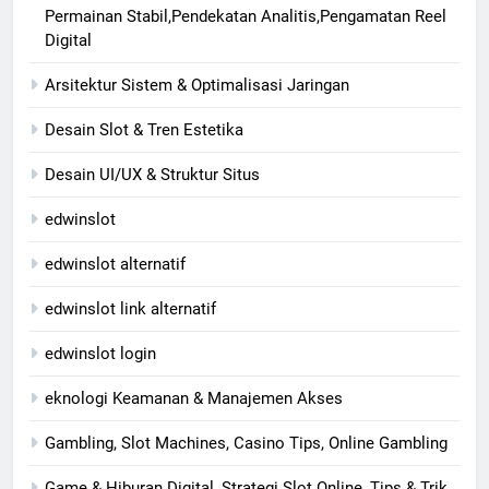
Permainan Stabil,Pendekatan Analitis,Pengamatan Reel
Digital
Arsitektur Sistem & Optimalisasi Jaringan
Desain Slot & Tren Estetika
Desain UI/UX & Struktur Situs
edwinslot
edwinslot alternatif
edwinslot link alternatif
edwinslot login
eknologi Keamanan & Manajemen Akses
Gambling, Slot Machines, Casino Tips, Online Gambling
Game & Hiburan Digital, Strategi Slot Online, Tips & Trik