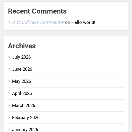
Recent Comments
A WordPress Commenter
on
Hello world!
Archives
July 2026
June 2026
May 2026
April 2026
March 2026
February 2026
January 2026