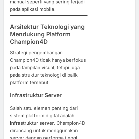
manual seperti yang sering terjadi
pada aplikasi mobile.
Arsitektur Teknologi yang
Mendukung Platform
Champion4D
Strategi pengembangan
Champion4D tidak hanya berfokus
pada tampilan visual, tetapi juga
pada struktur teknologi di balik
platform tersebut.
Infrastruktur Server
Salah satu elemen penting dari
sistem platform digital adalah
infrastruktur server
. Champion4D
dirancang untuk menggunakan
server dengan performa tinggi