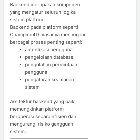
Backend merupakan komponen
yang mengatur seluruh logika
sistem platform.
Backend pada platform seperti
Champion4D biasanya menangani
berbagai proses penting seperti:
autentikasi pengguna
pengelolaan database
pengolahan permintaan
pengguna
pengaturan keamanan
sistem
Arsitektur backend yang baik
memungkinkan platform
beroperasi secara efisien dan
mengurangi risiko gangguan
sistem.