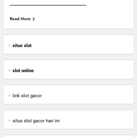
Read More
situs slot
slot online
link slot gacor
situs slot gacor hari ini