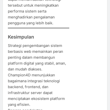
tersebut untuk meningkatkan
performa sistem serta
menghadirkan pengalaman
pengguna yang lebih baik.
Kesimpulan
Strategi pengembangan sistem
berbasis web memainkan peran
penting dalam membangun
platform digital yang stabil, aman,
dan mudah diakses.
Champion4D menunjukkan
bagaimana integrasi teknologi
backend, frontend, dan
infrastruktur server dapat
menciptakan ekosistem platform
yang efisien.