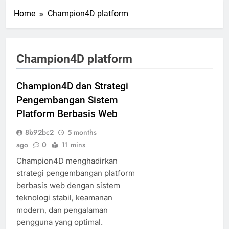
Home
Champion4D platform
Champion4D platform
Champion4D dan Strategi
Pengembangan Sistem
Platform Berbasis Web
8b92bc2
5 months
ago
0
11 mins
Champion4D menghadirkan
strategi pengembangan platform
berbasis web dengan sistem
teknologi stabil, keamanan
modern, dan pengalaman
pengguna yang optimal.