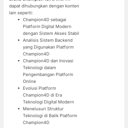
dapat dihubungkan dengan konten
lain seperti:
Champion4D sebagai
Platform Digital Modern
dengan Sistem Akses Stabil
Analisis Sistem Backend
yang Digunakan Platform
Champion4D
Champion4D dan Inovasi
Teknologi dalam
Pengembangan Platform
Online
Evolusi Platform
Champion4D di Era
Teknologi Digital Modern
Menelusuri Struktur
Teknologi di Balik Platform
Champion4D