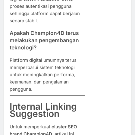
proses autentikasi pengguna
sehingga platform dapat berjalan
secara stabil.
Apakah Champion4D terus
melakukan pengembangan
teknologi?
Platform digital umumnya terus
memperbarui sistem teknologi
untuk meningkatkan performa,
keamanan, dan pengalaman
pengguna.
Internal Linking
Suggestion
Untuk memperkuat
cluster SEO
brand Champion4D
, artikel ini