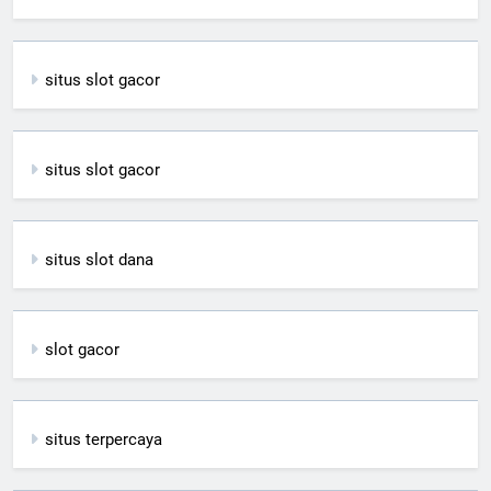
situs slot gacor
situs slot gacor
situs slot dana
slot gacor
situs terpercaya