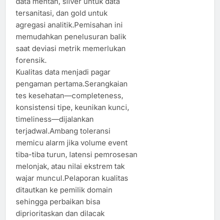
data mentah, silver untuk data
tersanitasi, dan gold untuk
agregasi analitik.Pemisahan ini
memudahkan penelusuran balik
saat deviasi metrik memerlukan
forensik.
Kualitas data menjadi pagar
pengaman pertama.Serangkaian
tes kesehatan—completeness,
konsistensi tipe, keunikan kunci,
timeliness—dijalankan
terjadwal.Ambang toleransi
memicu alarm jika volume event
tiba-tiba turun, latensi pemrosesan
melonjak, atau nilai ekstrem tak
wajar muncul.Pelaporan kualitas
ditautkan ke pemilik domain
sehingga perbaikan bisa
diprioritaskan dan dilacak