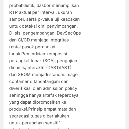
probabilistik, dasbor menampilkan
RTP aktual per interval, ukuran
sampel, serta p-value uji keacakan
untuk deteksi dini penyimpangan.
Di sisi pengembangan, DevSecOps
dan CI/CD menjaga integritas
rantai pasok perangkat
lunak.Pemindaian komposisi
perangkat lunak (SCA), pengujian
dinamis/interaktif (DAST/IAST),
dan SBOM menjadi standar.Image
container ditandatangani dan
diverifikasi oleh admission policy
sehingga hanya artefak tepercaya
yang dapat dipromosikan ke
produksi.Prinsip empat mata dan
segregasi tugas diberlakukan
untuk perubahan sensitif—