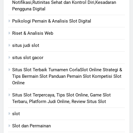
Notifikasi,Rutinitas Sehat dan Kontrol Diri,Kesadaran
Pengguna Digital
Psikologi Pemain & Analisis Slot Digital
Riset & Analisis Web
situs judi slot
situs slot gacor
Situs Slot Terbaik Turnamen CorlaSlot Online Strategi &
Tips Bermain Slot Panduan Pemain Slot Kompetisi Slot
Online
Situs Slot Terpercaya, Tips Slot Online, Game Slot
Terbaru, Platform Judi Online, Review Situs Slot
slot
Slot dan Permainan