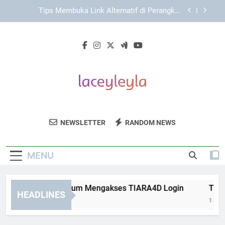
Skip
EDWINSLOT Login Aman melalui Perangkat
to
Pribadi dan Koneksi Stabil
content
Panduan Praktis Login Edwinslot Melalui Browser
dengan Akses yang Aman dan Mudah Dipahami
Hal Penting Sebelum Mengakses TIARA4D Login
Tips Membuka Link Alternatif di Perangkat
Mobile dengan Aman
EDWINSLOT Login Aman melalui Perangkat
Pribadi dan Koneksi Stabil
Lacey Leyla
Temukan Koleksi Fashion Wanita Stylish Di
Panduan Praktis Login Edwinslot Melalui Browser
NEWSLETTER
RANDOM NEWS
dengan Akses yang Aman dan Mudah Dipahami
Lacey Leyla.
MENU
al Penting Sebelum Mengakses TIARA4D Login
Tips Me
HEADLINES
Weeks Ago
1 Month A