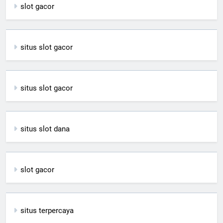
slot gacor
situs slot gacor
situs slot gacor
situs slot dana
slot gacor
situs terpercaya