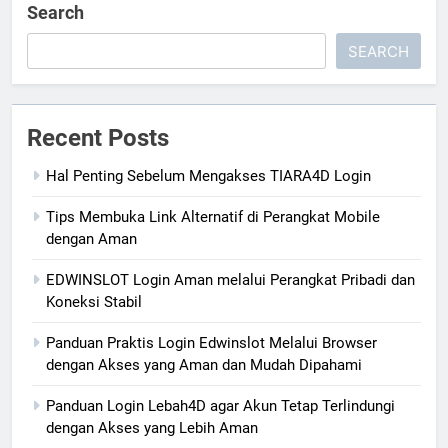
Search
SEARCH
Recent Posts
Hal Penting Sebelum Mengakses TIARA4D Login
Tips Membuka Link Alternatif di Perangkat Mobile
dengan Aman
EDWINSLOT Login Aman melalui Perangkat Pribadi dan
Koneksi Stabil
Panduan Praktis Login Edwinslot Melalui Browser
dengan Akses yang Aman dan Mudah Dipahami
Panduan Login Lebah4D agar Akun Tetap Terlindungi
dengan Akses yang Lebih Aman