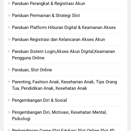
Panduan Perangkat & Registrasi Akun
Panduan Permainan & Strategi Slot
Panduan Platform Hiburan Digital & Keamanan Akses
Panduan Registrasi dan Kelancaran Akses Akun
Panduan Sistem Login,Akses Akun Digital,Keamanan
Pengguna Online
Panduan, Slot Online
Parenting, Fashion Anak, Keseharian Anak, Tips Orang
Tua, Pendidikan Anak, Kesehatan Anak
Pengembangan Diri & Sosial
Pengembangan Diri, Motivasi, Kesehatan Mental,
Psikologi
Perbandingan Game Slot Edukasi Slot Online Slot 4D