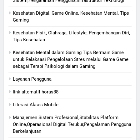
Sistem,Pengalaman Pengguna,Infrastruktur Teknologi
Kesehatan Digital, Game Online, Kesehatan Mental, Tips
Gaming
Kesehatan Fisik, Olahraga, Lifestyle, Pengembangan Diri,
Tips Kesehatan
Kesehatan Mental dalam Gaming Tips Bermain Game
untuk Relaksasi Pengelolaan Stres melalui Game Game
sebagai Terapi Psikologi dalam Gaming
Layanan Pengguna
link alternatif horas88
Literasi Akses Mobile
Manajemen Sistem Profesional,Stabilitas Platform
Online,Operasional Digital Terukur,Pengalaman Pengguna
Berkelanjutan