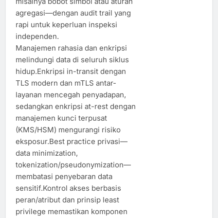
misalnya bobot simbol atau aturan
agregasi—dengan audit trail yang
rapi untuk keperluan inspeksi
independen.
Manajemen rahasia dan enkripsi
melindungi data di seluruh siklus
hidup.Enkripsi in-transit dengan
TLS modern dan mTLS antar-
layanan mencegah penyadapan,
sedangkan enkripsi at-rest dengan
manajemen kunci terpusat
(KMS/HSM) mengurangi risiko
eksposur.Best practice privasi—
data minimization,
tokenization/pseudonymization—
membatasi penyebaran data
sensitif.Kontrol akses berbasis
peran/atribut dan prinsip least
privilege memastikan komponen