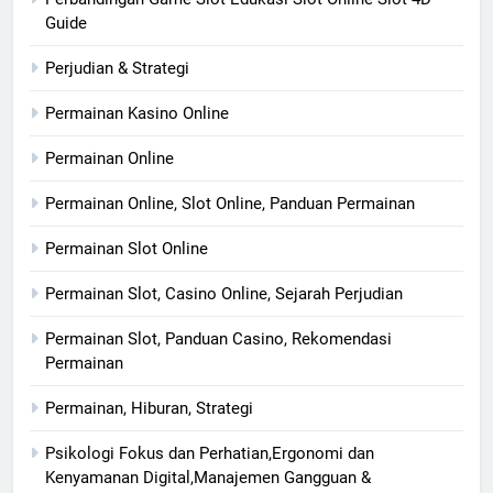
Guide
Perjudian & Strategi
Permainan Kasino Online
Permainan Online
Permainan Online, Slot Online, Panduan Permainan
Permainan Slot Online
Permainan Slot, Casino Online, Sejarah Perjudian
Permainan Slot, Panduan Casino, Rekomendasi
Permainan
Permainan, Hiburan, Strategi
Psikologi Fokus dan Perhatian,Ergonomi dan
Kenyamanan Digital,Manajemen Gangguan &