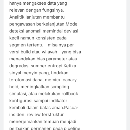
hanya mengakses data yang
relevan dengan fungsinya.
Analitik lanjutan membantu
pengawasan berkelanjutan.Model
deteksi anomali memindai deviasi
kecil namun konsisten pada
segmen tertentu—misalnya per
versi build atau wilayah—yang bisa
menandakan bias parameter atau
degradasi sumber entropi.Ketika
sinyal menyimpang, tindakan
terotomasi dapat memicu canary
hold, meningkatkan sampling
simulasi, atau melakukan rollback
konfigurasi sampai indikator
kembali dalam batas aman.Pasca-
insiden, review terstruktur
menerjemahkan temuan menjadi
perbaikan permanen pada pipeline,