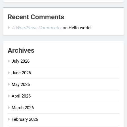
Recent Comments
A WordPress Commenter
on
Hello world!
Archives
July 2026
June 2026
May 2026
April 2026
March 2026
February 2026