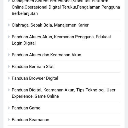
Manajemen Sistem Profesional,Stabilitas Platform
Online,Operasional Digital Terukur,Pengalaman Pengguna
Berkelanjutan
Olahraga, Sepak Bola, Manajemen Karier
Panduan Akses Akun, Keamanan Pengguna, Edukasi
Login Digital
Panduan Akses dan Keamanan Akun
Panduan Bermain Slot
Panduan Browser Digital
Panduan Digital, Keamanan Akun, Tips Teknologi, User
Experience, Game Online
Panduan Game
Panduan Keamanan