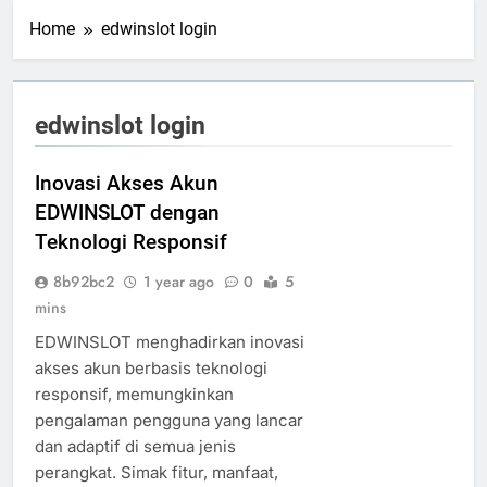
Home
edwinslot login
edwinslot login
Inovasi Akses Akun
EDWINSLOT dengan
Teknologi Responsif
8b92bc2
1 year ago
0
5
mins
EDWINSLOT menghadirkan inovasi
akses akun berbasis teknologi
responsif, memungkinkan
pengalaman pengguna yang lancar
dan adaptif di semua jenis
perangkat. Simak fitur, manfaat,