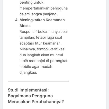
penting untuk
mempertahankan pengguna
dalam jangka panjang.
Meningkatkan Keamanan
Akses
Responsif bukan hanya soal
tampilan, tetapi juga soal
adaptasi fitur keamanan.
Misalnya, tombol verifikasi
dua langkah akan muncul
lebih menonjol di perangkat
mobile agar mudah
dijangkau.
Studi Implementasi:
Bagaimana Pengguna
Merasakan Perubahannya?