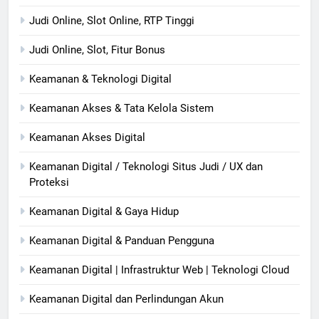
Judi Online, Slot Online, RTP Tinggi
Judi Online, Slot, Fitur Bonus
Keamanan & Teknologi Digital
Keamanan Akses & Tata Kelola Sistem
Keamanan Akses Digital
Keamanan Digital / Teknologi Situs Judi / UX dan
Proteksi
Keamanan Digital & Gaya Hidup
Keamanan Digital & Panduan Pengguna
Keamanan Digital | Infrastruktur Web | Teknologi Cloud
Keamanan Digital dan Perlindungan Akun