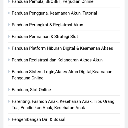
Panduan Pemula, SBOBET, Perjudian Online
Panduan Pengguna, Keamanan Akun, Tutorial
Panduan Perangkat & Registrasi Akun
Panduan Permainan & Strategi Slot
Panduan Platform Hiburan Digital & Keamanan Akses
Panduan Registrasi dan Kelancaran Akses Akun
Panduan Sistem Login,Akses Akun Digital,Keamanan
Pengguna Online
Panduan, Slot Online
Parenting, Fashion Anak, Keseharian Anak, Tips Orang
Tua, Pendidikan Anak, Kesehatan Anak
Pengembangan Diri & Sosial