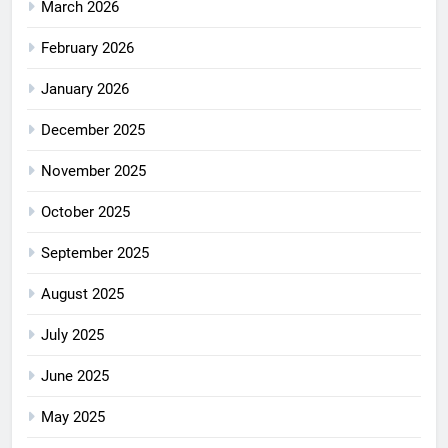
March 2026
February 2026
January 2026
December 2025
November 2025
October 2025
September 2025
August 2025
July 2025
June 2025
May 2025