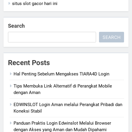
situs slot gacor hari ini
Search
SEARCH
Recent Posts
Hal Penting Sebelum Mengakses TIARA4D Login
Tips Membuka Link Alternatif di Perangkat Mobile
dengan Aman
EDWINSLOT Login Aman melalui Perangkat Pribadi dan
Koneksi Stabil
Panduan Praktis Login Edwinslot Melalui Browser
dengan Akses yang Aman dan Mudah Dipahami