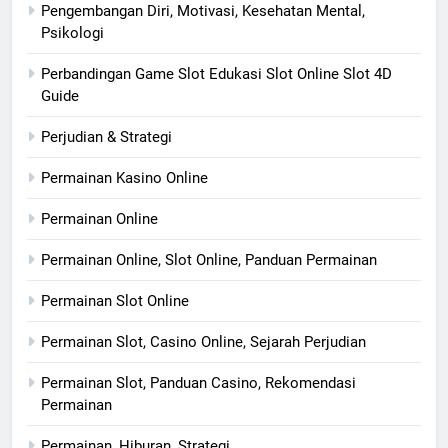
Pengembangan Diri, Motivasi, Kesehatan Mental,
Psikologi
Perbandingan Game Slot Edukasi Slot Online Slot 4D
Guide
Perjudian & Strategi
Permainan Kasino Online
Permainan Online
Permainan Online, Slot Online, Panduan Permainan
Permainan Slot Online
Permainan Slot, Casino Online, Sejarah Perjudian
Permainan Slot, Panduan Casino, Rekomendasi
Permainan
Permainan, Hiburan, Strategi