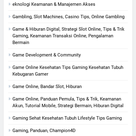
eknologi Keamanan & Manajemen Akses
Gambling, Slot Machines, Casino Tips, Online Gambling
Game & Hiburan Digital, Strategi Slot Online, Tips & Trik
Gaming, Keamanan Transaksi Online, Pengalaman
Bermain
Game Development & Community
Game Online Kesehatan Tips Gaming Kesehatan Tubuh
Kebugaran Gamer
Game Online, Bandar Slot, Hiburan
Game Online, Panduan Pemula, Tips & Trik, Keamanan
Akun, Tutorial Mobile, Strategi Bermain, Hiburan Digital
Gaming Sehat Kesehatan Tubuh Lifestyle Tips Gaming
Gaming, Panduan, Champion4D