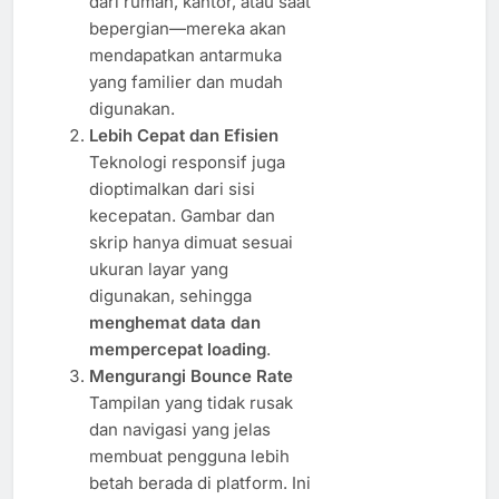
dari rumah, kantor, atau saat
bepergian—mereka akan
mendapatkan antarmuka
yang familier dan mudah
digunakan.
Lebih Cepat dan Efisien
Teknologi responsif juga
dioptimalkan dari sisi
kecepatan. Gambar dan
skrip hanya dimuat sesuai
ukuran layar yang
digunakan, sehingga
menghemat data dan
mempercepat loading
.
Mengurangi Bounce Rate
Tampilan yang tidak rusak
dan navigasi yang jelas
membuat pengguna lebih
betah berada di platform. Ini