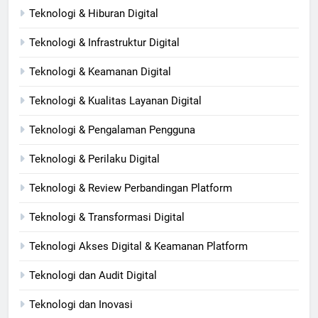
Teknologi & Hiburan Digital
Teknologi & Infrastruktur Digital
Teknologi & Keamanan Digital
Teknologi & Kualitas Layanan Digital
Teknologi & Pengalaman Pengguna
Teknologi & Perilaku Digital
Teknologi & Review Perbandingan Platform
Teknologi & Transformasi Digital
Teknologi Akses Digital & Keamanan Platform
Teknologi dan Audit Digital
Teknologi dan Inovasi