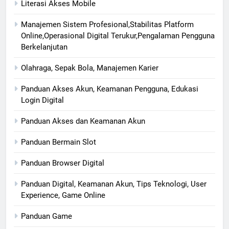
Literasi Akses Mobile
Manajemen Sistem Profesional,Stabilitas Platform
Online,Operasional Digital Terukur,Pengalaman Pengguna
Berkelanjutan
Olahraga, Sepak Bola, Manajemen Karier
Panduan Akses Akun, Keamanan Pengguna, Edukasi
Login Digital
Panduan Akses dan Keamanan Akun
Panduan Bermain Slot
Panduan Browser Digital
Panduan Digital, Keamanan Akun, Tips Teknologi, User
Experience, Game Online
Panduan Game