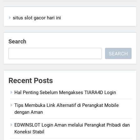
situs slot gacor hari ini
Search
SEARCH
Recent Posts
Hal Penting Sebelum Mengakses TIARA4D Login
Tips Membuka Link Alternatif di Perangkat Mobile
dengan Aman
EDWINSLOT Login Aman melalui Perangkat Pribadi dan
Koneksi Stabil