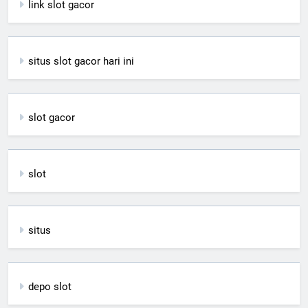
link slot gacor
situs slot gacor hari ini
slot gacor
slot
situs
depo slot