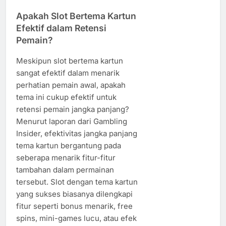
Apakah Slot Bertema Kartun
Efektif dalam Retensi
Pemain?
Meskipun slot bertema kartun
sangat efektif dalam menarik
perhatian pemain awal, apakah
tema ini cukup efektif untuk
retensi pemain jangka panjang?
Menurut laporan dari Gambling
Insider, efektivitas jangka panjang
tema kartun bergantung pada
seberapa menarik fitur-fitur
tambahan dalam permainan
tersebut. Slot dengan tema kartun
yang sukses biasanya dilengkapi
fitur seperti bonus menarik, free
spins, mini-games lucu, atau efek