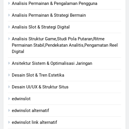
Analisis Permainan & Pengalaman Pengguna
Analisis Permainan & Strategi Bermain
Analisis Slot & Strategi Digital
Analisis Struktur Game,Studi Pola Putaran,Ritme
Permainan Stabil,Pendekatan Analitis,Pengamatan Reel
Digital
Arsitektur Sistem & Optimalisasi Jaringan
Desain Slot & Tren Estetika
Desain UI/UX & Struktur Situs
edwinslot
edwinslot alternatif
edwinslot link alternatif