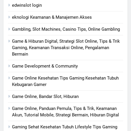
edwinslot login
eknologi Keamanan & Manajemen Akses
Gambling, Slot Machines, Casino Tips, Online Gambling
Game & Hiburan Digital, Strategi Slot Online, Tips & Trik
Gaming, Keamanan Transaksi Online, Pengalaman
Bermain
Game Development & Community
Game Online Kesehatan Tips Gaming Kesehatan Tubuh
Kebugaran Gamer
Game Online, Bandar Slot, Hiburan
Game Online, Panduan Pemula, Tips & Trik, Keamanan
Akun, Tutorial Mobile, Strategi Bermain, Hiburan Digital
Gaming Sehat Kesehatan Tubuh Lifestyle Tips Gaming