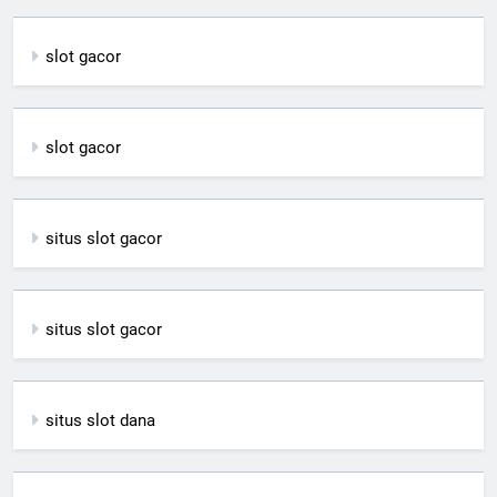
slot gacor
slot gacor
situs slot gacor
situs slot gacor
situs slot dana