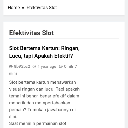
Home
Efektivitas Slot
Efektivitas Slot
Slot Bertema Kartun: Ringan,
Lucu, tapi Apakah Efektif?
8b92bc2
1 year ago
0
7
mins
Slot bertema kartun menawarkan
visual ringan dan lucu. Tapi apakah
tema ini benar-benar efektif dalam
menarik dan mempertahankan
pemain? Temukan jawabannya di
sini.
Saat memilih permainan slot