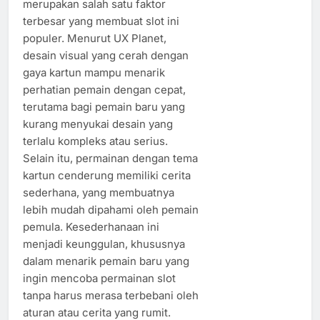
merupakan salah satu faktor
terbesar yang membuat slot ini
populer. Menurut UX Planet,
desain visual yang cerah dengan
gaya kartun mampu menarik
perhatian pemain dengan cepat,
terutama bagi pemain baru yang
kurang menyukai desain yang
terlalu kompleks atau serius.
Selain itu, permainan dengan tema
kartun cenderung memiliki cerita
sederhana, yang membuatnya
lebih mudah dipahami oleh pemain
pemula. Kesederhanaan ini
menjadi keunggulan, khususnya
dalam menarik pemain baru yang
ingin mencoba permainan slot
tanpa harus merasa terbebani oleh
aturan atau cerita yang rumit.