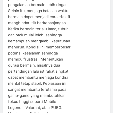
pengalaman bermain lebih ringan.
Selain itu, menjaga batasan waktu
bermain dapat menjadi cara efektif
menghindari tilt berkepanjangan.
Ketika bermain terlalu lama, tubuh
dan otak mulai lelah, sehingga
kemampuan mengambil keputusan
menurun. Kondisi ini memperbesar
potensi kesalahan sehingga
memicu frustrasi. Menentukan
durasi bermain, misalnya dua
pertandingan lalu istirahat singkat,
dapat membantu menjaga kondisi
mental tetap stabil. Kebiasaan ini
sangat membantu terutama pada
game-game yang membutuhkan
fokus tinggi seperti Mobile
Legends, Valorant, atau PUBG.