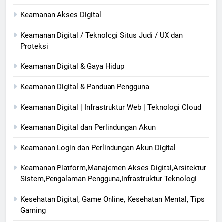
Keamanan Akses Digital
Keamanan Digital / Teknologi Situs Judi / UX dan
Proteksi
Keamanan Digital & Gaya Hidup
Keamanan Digital & Panduan Pengguna
Keamanan Digital | Infrastruktur Web | Teknologi Cloud
Keamanan Digital dan Perlindungan Akun
Keamanan Login dan Perlindungan Akun Digital
Keamanan Platform,Manajemen Akses Digital,Arsitektur
Sistem,Pengalaman Pengguna,Infrastruktur Teknologi
Kesehatan Digital, Game Online, Kesehatan Mental, Tips
Gaming