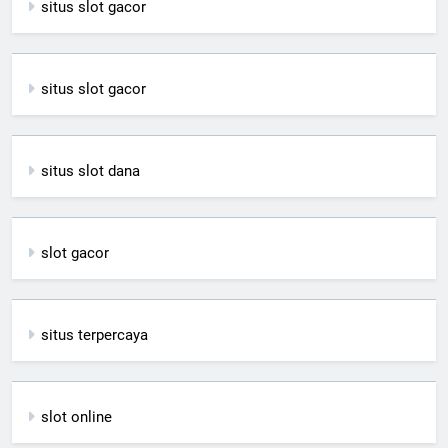
situs slot gacor
situs slot gacor
situs slot dana
slot gacor
situs terpercaya
slot online