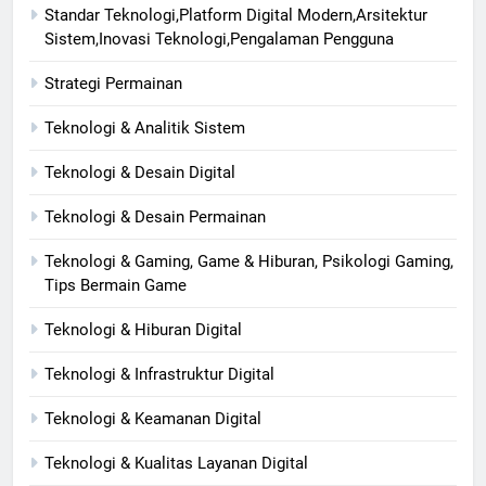
Standar Teknologi,Platform Digital Modern,Arsitektur
Sistem,Inovasi Teknologi,Pengalaman Pengguna
Strategi Permainan
Teknologi & Analitik Sistem
Teknologi & Desain Digital
Teknologi & Desain Permainan
Teknologi & Gaming, Game & Hiburan, Psikologi Gaming,
Tips Bermain Game
Teknologi & Hiburan Digital
Teknologi & Infrastruktur Digital
Teknologi & Keamanan Digital
Teknologi & Kualitas Layanan Digital