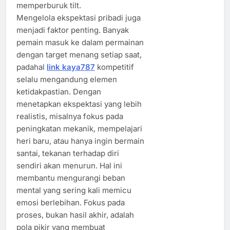
memperburuk tilt.
Mengelola ekspektasi pribadi juga
menjadi faktor penting. Banyak
pemain masuk ke dalam permainan
dengan target menang setiap saat,
padahal
link kaya787
kompetitif
selalu mengandung elemen
ketidakpastian. Dengan
menetapkan ekspektasi yang lebih
realistis, misalnya fokus pada
peningkatan mekanik, mempelajari
heri baru, atau hanya ingin bermain
santai, tekanan terhadap diri
sendiri akan menurun. Hal ini
membantu mengurangi beban
mental yang sering kali memicu
emosi berlebihan. Fokus pada
proses, bukan hasil akhir, adalah
pola pikir yang membuat