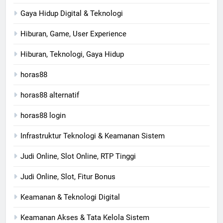
Gaya Hidup Digital & Teknologi
Hiburan, Game, User Experience
Hiburan, Teknologi, Gaya Hidup
horas88
horas88 alternatif
horas88 login
Infrastruktur Teknologi & Keamanan Sistem
Judi Online, Slot Online, RTP Tinggi
Judi Online, Slot, Fitur Bonus
Keamanan & Teknologi Digital
Keamanan Akses & Tata Kelola Sistem