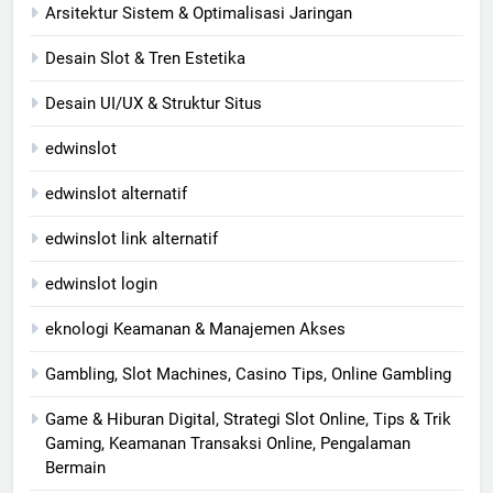
Arsitektur Sistem & Optimalisasi Jaringan
Desain Slot & Tren Estetika
Desain UI/UX & Struktur Situs
edwinslot
edwinslot alternatif
edwinslot link alternatif
edwinslot login
eknologi Keamanan & Manajemen Akses
Gambling, Slot Machines, Casino Tips, Online Gambling
Game & Hiburan Digital, Strategi Slot Online, Tips & Trik
Gaming, Keamanan Transaksi Online, Pengalaman
Bermain