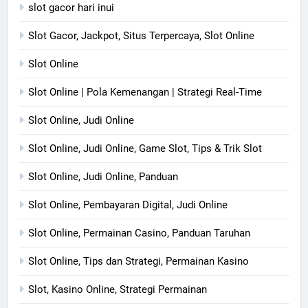
slot gacor hari inui
Slot Gacor, Jackpot, Situs Terpercaya, Slot Online
Slot Online
Slot Online | Pola Kemenangan | Strategi Real-Time
Slot Online, Judi Online
Slot Online, Judi Online, Game Slot, Tips & Trik Slot
Slot Online, Judi Online, Panduan
Slot Online, Pembayaran Digital, Judi Online
Slot Online, Permainan Casino, Panduan Taruhan
Slot Online, Tips dan Strategi, Permainan Kasino
Slot, Kasino Online, Strategi Permainan