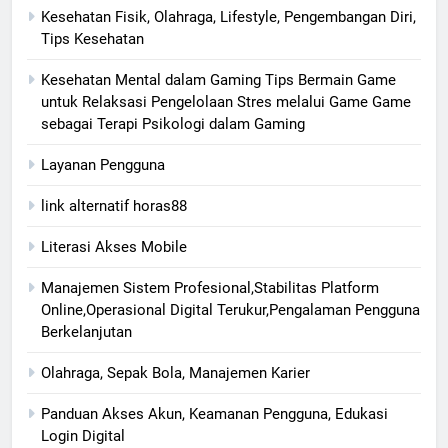
Kesehatan Fisik, Olahraga, Lifestyle, Pengembangan Diri,
Tips Kesehatan
Kesehatan Mental dalam Gaming Tips Bermain Game
untuk Relaksasi Pengelolaan Stres melalui Game Game
sebagai Terapi Psikologi dalam Gaming
Layanan Pengguna
link alternatif horas88
Literasi Akses Mobile
Manajemen Sistem Profesional,Stabilitas Platform
Online,Operasional Digital Terukur,Pengalaman Pengguna
Berkelanjutan
Olahraga, Sepak Bola, Manajemen Karier
Panduan Akses Akun, Keamanan Pengguna, Edukasi
Login Digital