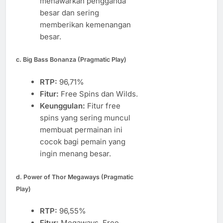
menawarkan pengganda
besar dan sering
memberikan kemenangan
besar.
c.
Big Bass Bonanza (Pragmatic Play)
RTP:
96,71%
Fitur:
Free Spins dan Wilds.
Keunggulan:
Fitur free
spins yang sering muncul
membuat permainan ini
cocok bagi pemain yang
ingin menang besar.
d.
Power of Thor Megaways (Pragmatic
Play)
RTP:
96,55%
Fitur:
Megaways, Free