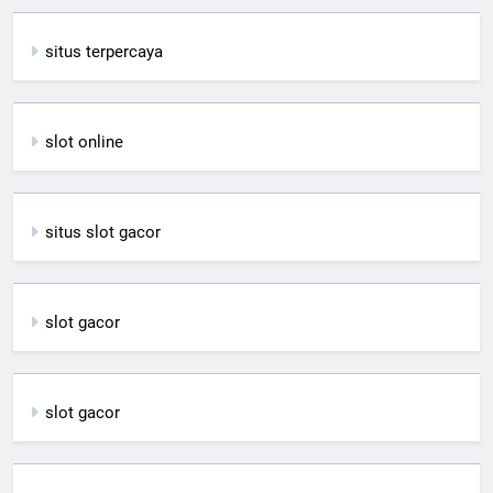
situs terpercaya
slot online
situs slot gacor
slot gacor
slot gacor