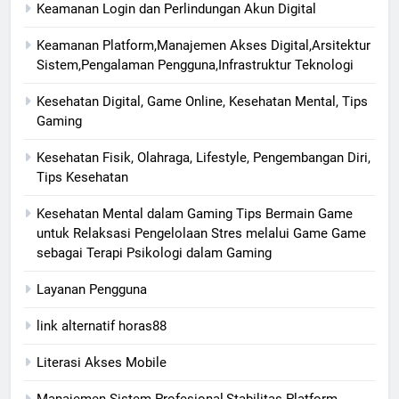
Keamanan Login dan Perlindungan Akun Digital
Keamanan Platform,Manajemen Akses Digital,Arsitektur
Sistem,Pengalaman Pengguna,Infrastruktur Teknologi
Kesehatan Digital, Game Online, Kesehatan Mental, Tips
Gaming
Kesehatan Fisik, Olahraga, Lifestyle, Pengembangan Diri,
Tips Kesehatan
Kesehatan Mental dalam Gaming Tips Bermain Game
untuk Relaksasi Pengelolaan Stres melalui Game Game
sebagai Terapi Psikologi dalam Gaming
Layanan Pengguna
link alternatif horas88
Literasi Akses Mobile
Manajemen Sistem Profesional,Stabilitas Platform