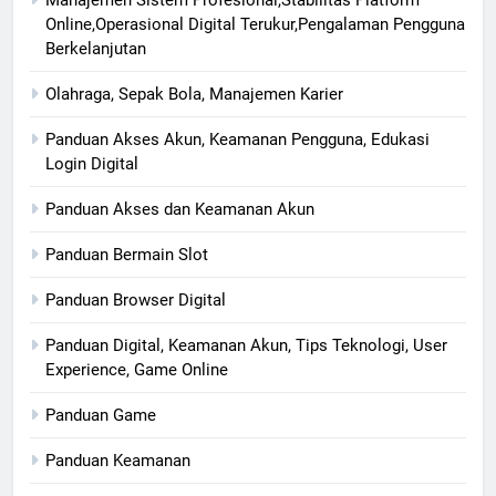
Online,Operasional Digital Terukur,Pengalaman Pengguna
Berkelanjutan
Olahraga, Sepak Bola, Manajemen Karier
Panduan Akses Akun, Keamanan Pengguna, Edukasi
Login Digital
Panduan Akses dan Keamanan Akun
Panduan Bermain Slot
Panduan Browser Digital
Panduan Digital, Keamanan Akun, Tips Teknologi, User
Experience, Game Online
Panduan Game
Panduan Keamanan