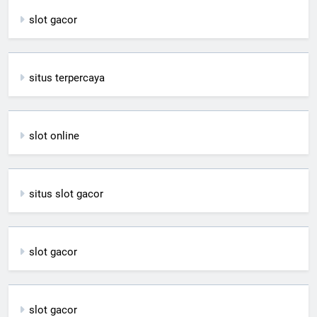
slot gacor
situs terpercaya
slot online
situs slot gacor
slot gacor
slot gacor