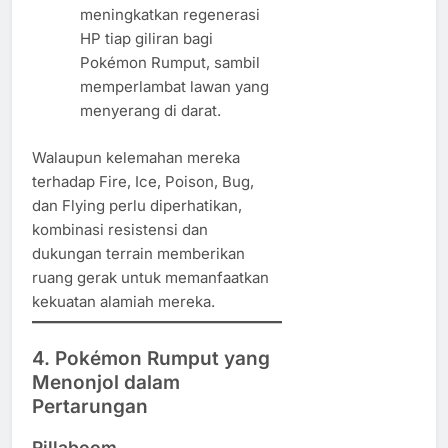
meningkatkan regenerasi
HP tiap giliran bagi
Pokémon Rumput, sambil
memperlambat lawan yang
menyerang di darat.
Walaupun kelemahan mereka
terhadap Fire, Ice, Poison, Bug,
dan Flying perlu diperhatikan,
kombinasi resistensi dan
dukungan terrain memberikan
ruang gerak untuk memanfaatkan
kekuatan alamiah mereka.
4. Pokémon Rumput yang
Menonjol dalam
Pertarungan
Rillaboom