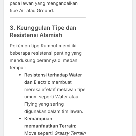
pada lawan yang mengandalkan
tipe Air atau Ground.
3. Keunggulan Tipe dan
Resistensi Alamiah
Pokémon tipe Rumput memiliki
beberapa resistensi penting yang
mendukung perannya di medan
tempur:
Resistensi terhadap Water
dan Electric
membuat
mereka efektif melawan tipe
umum seperti Water atau
Flying yang sering
digunakan dalam tim lawan.
Kemampuan
memanfaatkan Terrain
:
Move seperti
Grassy Terrain