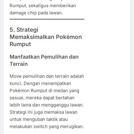
Rumput, sekaligus memberikan
damage chip pada lawan.
5. Strategi
Memaksimalkan Pokémon
Rumput
Manfaatkan Pemulihan dan
Terrain
Move pemulihan dan terrain adalah
kunci. Dengan menempatkan
Pokémon Rumput di medan yang
sesuai, mereka dapat bertahan
lebih lama dan mengganggu lawan.
Strategi ini juga memaksa lawan
untuk mengubah taktik atau
melakukan switch yang merugikan.