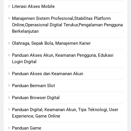
Literasi Akses Mobile
Manajemen Sistem Profesional,Stabilitas Platform
Online,Operasional Digital Terukur,Pengalaman Pengguna
Berkelanjutan
Olahraga, Sepak Bola, Manajemen Karier
Panduan Akses Akun, Keamanan Pengguna, Edukasi
Login Digital
Panduan Akses dan Keamanan Akun
Panduan Bermain Slot
Panduan Browser Digital
Panduan Digital, Keamanan Akun, Tips Teknologi, User
Experience, Game Online
Panduan Game