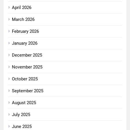
April 2026
March 2026
February 2026
January 2026
December 2025
November 2025
October 2025
September 2025
August 2025
July 2025
June 2025