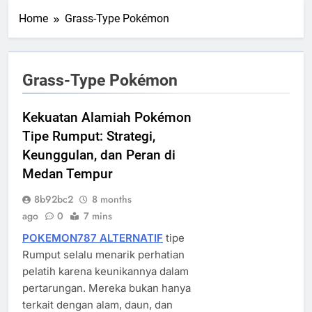
Home
Grass-Type Pokémon
Grass-Type Pokémon
Kekuatan Alamiah Pokémon
Tipe Rumput: Strategi,
Keunggulan, dan Peran di
Medan Tempur
8b92bc2
8 months
ago
0
7 mins
POKEMON787 ALTERNATIF
tipe
Rumput selalu menarik perhatian
pelatih karena keunikannya dalam
pertarungan. Mereka bukan hanya
terkait dengan alam, daun, dan