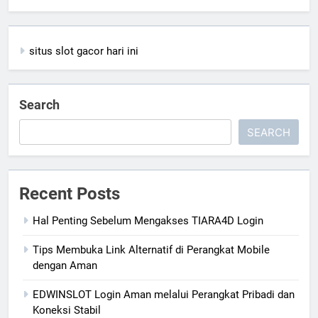
situs slot gacor hari ini
Search
SEARCH
Recent Posts
Hal Penting Sebelum Mengakses TIARA4D Login
Tips Membuka Link Alternatif di Perangkat Mobile
dengan Aman
EDWINSLOT Login Aman melalui Perangkat Pribadi dan
Koneksi Stabil