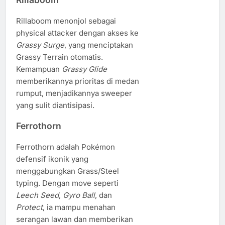
Rillaboom menonjol sebagai
physical attacker dengan akses ke
Grassy Surge
, yang menciptakan
Grassy Terrain otomatis.
Kemampuan
Grassy Glide
memberikannya prioritas di medan
rumput, menjadikannya sweeper
yang sulit diantisipasi.
Ferrothorn
Ferrothorn adalah Pokémon
defensif ikonik yang
menggabungkan Grass/Steel
typing. Dengan move seperti
Leech Seed
,
Gyro Ball
, dan
Protect
, ia mampu menahan
serangan lawan dan memberikan