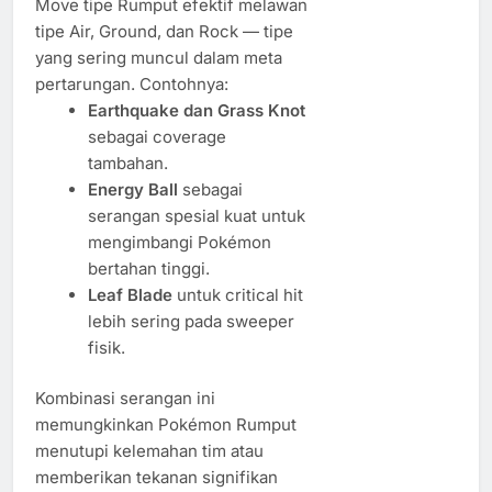
Move tipe Rumput efektif melawan
tipe Air, Ground, dan Rock — tipe
yang sering muncul dalam meta
pertarungan. Contohnya:
Earthquake dan Grass Knot
sebagai coverage
tambahan.
Energy Ball
sebagai
serangan spesial kuat untuk
mengimbangi Pokémon
bertahan tinggi.
Leaf Blade
untuk critical hit
lebih sering pada sweeper
fisik.
Kombinasi serangan ini
memungkinkan Pokémon Rumput
menutupi kelemahan tim atau
memberikan tekanan signifikan