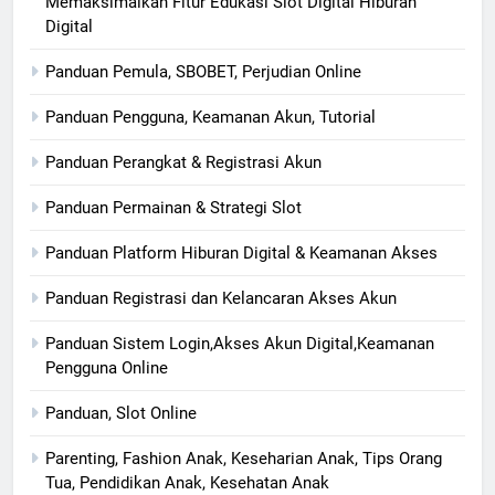
Memaksimalkan Fitur Edukasi Slot Digital Hiburan
Digital
Panduan Pemula, SBOBET, Perjudian Online
Panduan Pengguna, Keamanan Akun, Tutorial
Panduan Perangkat & Registrasi Akun
Panduan Permainan & Strategi Slot
Panduan Platform Hiburan Digital & Keamanan Akses
Panduan Registrasi dan Kelancaran Akses Akun
Panduan Sistem Login,Akses Akun Digital,Keamanan
Pengguna Online
Panduan, Slot Online
Parenting, Fashion Anak, Keseharian Anak, Tips Orang
Tua, Pendidikan Anak, Kesehatan Anak