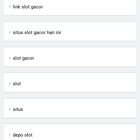
link slot gacor
situs slot gacor hari ini
slot gacor
slot
situs
depo slot