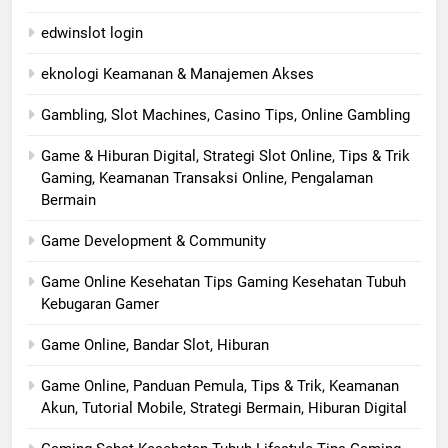
edwinslot login
eknologi Keamanan & Manajemen Akses
Gambling, Slot Machines, Casino Tips, Online Gambling
Game & Hiburan Digital, Strategi Slot Online, Tips & Trik
Gaming, Keamanan Transaksi Online, Pengalaman
Bermain
Game Development & Community
Game Online Kesehatan Tips Gaming Kesehatan Tubuh
Kebugaran Gamer
Game Online, Bandar Slot, Hiburan
Game Online, Panduan Pemula, Tips & Trik, Keamanan
Akun, Tutorial Mobile, Strategi Bermain, Hiburan Digital