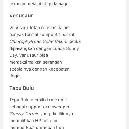
tekanan melalui chip damage.
Venusaur
Venusaur tetap relevan dalam
banyak format kompetitif berkat
Chlorophyll
dan
Solar Beam
. Ketika
dipasangkan dengan cuaca Sunny
Day, Venusaur bisa
memaksimalkan serangan
spesialnya dengan kecepatan
tinggi.
Tapu Bulu
Tapu Bulu memiliki role unik
sebagai support dan sweeper.
Grassy Terrain
yang dimilikinya
memulihkan HP tim dan
memperkuat serangan tipe