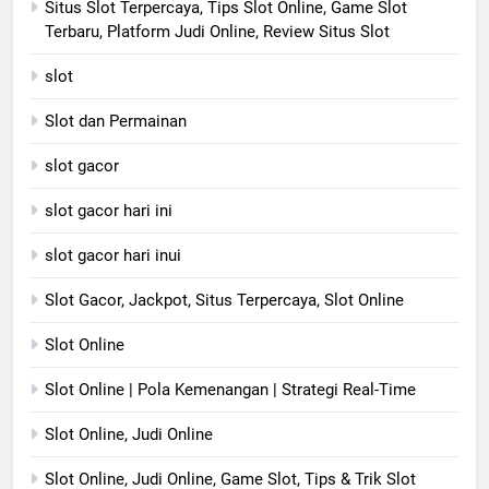
Situs Slot Terpercaya, Tips Slot Online, Game Slot
Terbaru, Platform Judi Online, Review Situs Slot
slot
Slot dan Permainan
slot gacor
slot gacor hari ini
slot gacor hari inui
Slot Gacor, Jackpot, Situs Terpercaya, Slot Online
Slot Online
Slot Online | Pola Kemenangan | Strategi Real-Time
Slot Online, Judi Online
Slot Online, Judi Online, Game Slot, Tips & Trik Slot