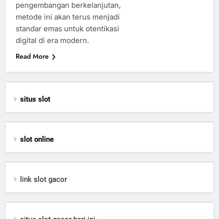
pengembangan berkelanjutan,
metode ini akan terus menjadi
standar emas untuk otentikasi
digital di era modern.
Read More
situs slot
slot online
link slot gacor