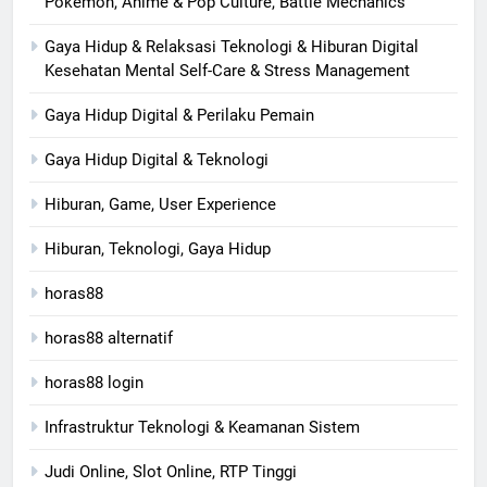
Pokémon, Anime & Pop Culture, Battle Mechanics
Gaya Hidup & Relaksasi Teknologi & Hiburan Digital
Kesehatan Mental Self-Care & Stress Management
Gaya Hidup Digital & Perilaku Pemain
Gaya Hidup Digital & Teknologi
Hiburan, Game, User Experience
Hiburan, Teknologi, Gaya Hidup
horas88
horas88 alternatif
horas88 login
Infrastruktur Teknologi & Keamanan Sistem
Judi Online, Slot Online, RTP Tinggi