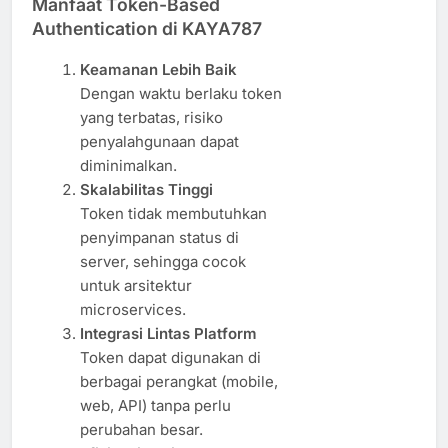
Manfaat Token-Based
Authentication di KAYA787
Keamanan Lebih Baik
Dengan waktu berlaku token
yang terbatas, risiko
penyalahgunaan dapat
diminimalkan.
Skalabilitas Tinggi
Token tidak membutuhkan
penyimpanan status di
server, sehingga cocok
untuk arsitektur
microservices.
Integrasi Lintas Platform
Token dapat digunakan di
berbagai perangkat (mobile,
web, API) tanpa perlu
perubahan besar.