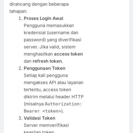
dirancang dengan beberapa
tahapan:
Proses Login Awal
Pengguna memasukkan
kredensial (username dan
password) yang diverifikasi
server. Jika valid, sistem
menghasilkan
access token
dan
refresh token
.
Penggunaan Token
Setiap kali pengguna
mengakses API atau layanan
tertentu, access token
dikirim melalui header HTTP
(misalnya
Authorization:
).
Bearer <token>
Validasi Token
Server memverifikasi
keaslian token