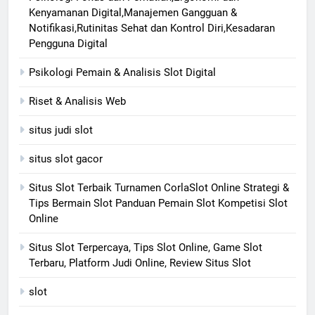
Kenyamanan Digital,Manajemen Gangguan &
Notifikasi,Rutinitas Sehat dan Kontrol Diri,Kesadaran
Pengguna Digital
Psikologi Pemain & Analisis Slot Digital
Riset & Analisis Web
situs judi slot
situs slot gacor
Situs Slot Terbaik Turnamen CorlaSlot Online Strategi &
Tips Bermain Slot Panduan Pemain Slot Kompetisi Slot
Online
Situs Slot Terpercaya, Tips Slot Online, Game Slot
Terbaru, Platform Judi Online, Review Situs Slot
slot