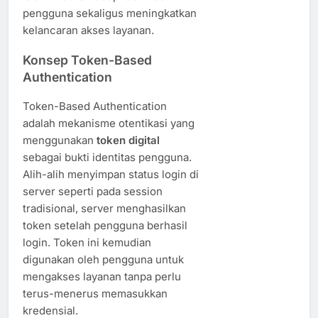
pengguna sekaligus meningkatkan
kelancaran akses layanan.
Konsep Token-Based
Authentication
Token-Based Authentication
adalah mekanisme otentikasi yang
menggunakan
token digital
sebagai bukti identitas pengguna.
Alih-alih menyimpan status login di
server seperti pada session
tradisional, server menghasilkan
token setelah pengguna berhasil
login. Token ini kemudian
digunakan oleh pengguna untuk
mengakses layanan tanpa perlu
terus-menerus memasukkan
kredensial.