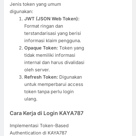
Jenis token yang umum
digunakan:
JWT (JSON Web Token):
Format ringan dan
terstandarisasi yang berisi
informasi klaim pengguna.
Opaque Token:
Token yang
tidak memiliki informasi
internal dan harus divalidasi
oleh server.
Refresh Token:
Digunakan
untuk memperbarui access
token tanpa perlu login
ulang.
Cara Kerja di Login KAYA787
Implementasi Token-Based
Authentication di KAYA787