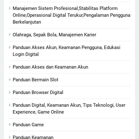
Manajemen Sistem Profesional,Stabilitas Platform
Online,Operasional Digital Terukur,Pengalaman Pengguna
Berkelanjutan
Olahraga, Sepak Bola, Manajemen Karier
Panduan Akses Akun, Keamanan Pengguna, Edukasi
Login Digital
Panduan Akses dan Keamanan Akun
Panduan Bermain Slot
Panduan Browser Digital
Panduan Digital, Keamanan Akun, Tips Teknologi, User
Experience, Game Online
Panduan Game
Panduan Keamanan