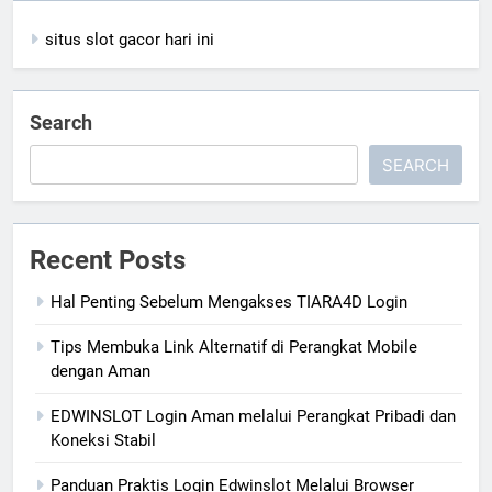
situs slot gacor hari ini
Search
SEARCH
Recent Posts
Hal Penting Sebelum Mengakses TIARA4D Login
Tips Membuka Link Alternatif di Perangkat Mobile
dengan Aman
EDWINSLOT Login Aman melalui Perangkat Pribadi dan
Koneksi Stabil
Panduan Praktis Login Edwinslot Melalui Browser