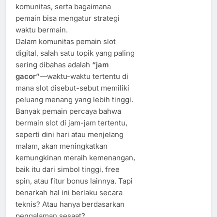
komunitas, serta bagaimana
pemain bisa mengatur strategi
waktu bermain.
Dalam komunitas pemain slot
digital, salah satu topik yang paling
sering dibahas adalah
“jam
gacor”
—waktu-waktu tertentu di
mana slot disebut-sebut memiliki
peluang menang yang lebih tinggi.
Banyak pemain percaya bahwa
bermain slot di jam-jam tertentu,
seperti dini hari atau menjelang
malam, akan meningkatkan
kemungkinan meraih kemenangan,
baik itu dari simbol tinggi, free
spin, atau fitur bonus lainnya. Tapi
benarkah hal ini berlaku secara
teknis? Atau hanya berdasarkan
pengalaman sesaat?