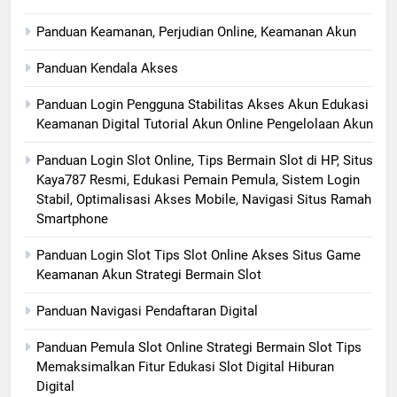
Panduan Keamanan, Perjudian Online, Keamanan Akun
Panduan Kendala Akses
Panduan Login Pengguna Stabilitas Akses Akun Edukasi
Keamanan Digital Tutorial Akun Online Pengelolaan Akun
Panduan Login Slot Online, Tips Bermain Slot di HP, Situs
Kaya787 Resmi, Edukasi Pemain Pemula, Sistem Login
Stabil, Optimalisasi Akses Mobile, Navigasi Situs Ramah
Smartphone
Panduan Login Slot Tips Slot Online Akses Situs Game
Keamanan Akun Strategi Bermain Slot
Panduan Navigasi Pendaftaran Digital
Panduan Pemula Slot Online Strategi Bermain Slot Tips
Memaksimalkan Fitur Edukasi Slot Digital Hiburan
Digital