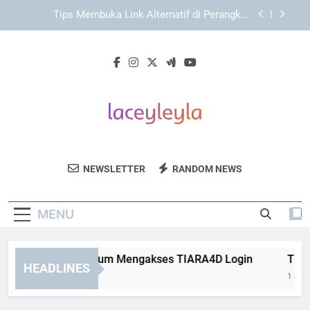
Skip
EDWINSLOT Login Aman melalui Perangkat
to
Pribadi dan Koneksi Stabil
content
Panduan Praktis Login Edwinslot Melalui Browser
dengan Akses yang Aman dan Mudah Dipahami
Hal Penting Sebelum Mengakses TIARA4D Login
Tips Membuka Link Alternatif di Perangkat
Mobile dengan Aman
EDWINSLOT Login Aman melalui Perangkat
Pribadi dan Koneksi Stabil
Lacey Leyla
Temukan Koleksi Fashion Wanita Stylish Di
Panduan Praktis Login Edwinslot Melalui Browser
NEWSLETTER
RANDOM NEWS
dengan Akses yang Aman dan Mudah Dipahami
Lacey Leyla.
MENU
al Penting Sebelum Mengakses TIARA4D Login
Tips Me
HEADLINES
Weeks Ago
1 Month A