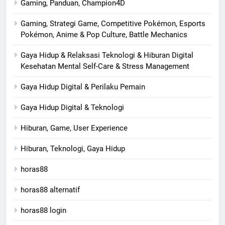
Gaming, Panduan, Champion4D
Gaming, Strategi Game, Competitive Pokémon, Esports
Pokémon, Anime & Pop Culture, Battle Mechanics
Gaya Hidup & Relaksasi Teknologi & Hiburan Digital
Kesehatan Mental Self-Care & Stress Management
Gaya Hidup Digital & Perilaku Pemain
Gaya Hidup Digital & Teknologi
Hiburan, Game, User Experience
Hiburan, Teknologi, Gaya Hidup
horas88
horas88 alternatif
horas88 login