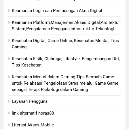
Keamanan Login dan Perlindungan Akun Digital
Keamanan Platform,Manajemen Akses Digital,Arsitektur
Sistem,Pengalaman Pengguna,Infrastruktur Teknologi
Kesehatan Digital, Game Online, Kesehatan Mental, Tips
Gaming
Kesehatan Fisik, Olahraga, Lifestyle, Pengembangan Diri,
Tips Kesehatan
Kesehatan Mental dalam Gaming Tips Bermain Game
untuk Relaksasi Pengelolaan Stres melalui Game Game
sebagai Terapi Psikologi dalam Gaming
Layanan Pengguna
link alternatif horas88
Literasi Akses Mobile