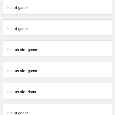
slot gacor
slot gacor
situs slot gacor
situs slot gacor
situs slot dana
slot gacor