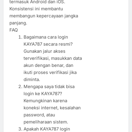
termasuk Android dan iOS.
Konsistensi ini membantu
membangun kepercayaan jangka
panjang.
FAQ
Bagaimana cara login
KAYA787 secara resmi?
Gunakan jalur akses
terverifikasi, masukkan data
akun dengan benar, dan
ikuti proses verifikasi jika
diminta.
Mengapa saya tidak bisa
login ke KAYA787?
Kemungkinan karena
koneksi internet, kesalahan
password, atau
pemeliharaan sistem.
Apakah KAYA787 login