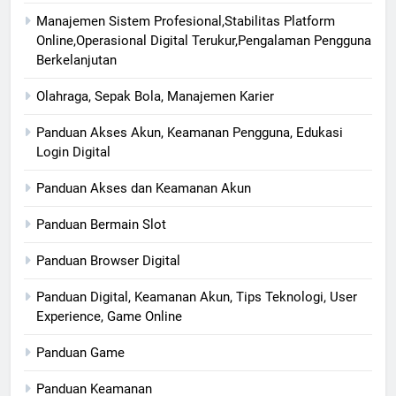
Manajemen Sistem Profesional,Stabilitas Platform
Online,Operasional Digital Terukur,Pengalaman Pengguna
Berkelanjutan
Olahraga, Sepak Bola, Manajemen Karier
Panduan Akses Akun, Keamanan Pengguna, Edukasi
Login Digital
Panduan Akses dan Keamanan Akun
Panduan Bermain Slot
Panduan Browser Digital
Panduan Digital, Keamanan Akun, Tips Teknologi, User
Experience, Game Online
Panduan Game
Panduan Keamanan