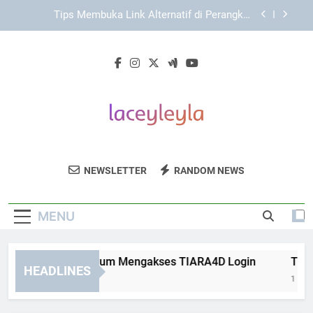
Skip
EDWINSLOT Login Aman melalui Perangkat
to
Pribadi dan Koneksi Stabil
content
Panduan Praktis Login Edwinslot Melalui Browser
dengan Akses yang Aman dan Mudah Dipahami
Hal Penting Sebelum Mengakses TIARA4D Login
Tips Membuka Link Alternatif di Perangkat
Mobile dengan Aman
EDWINSLOT Login Aman melalui Perangkat
Pribadi dan Koneksi Stabil
Lacey Leyla
Temukan Koleksi Fashion Wanita Stylish Di
Panduan Praktis Login Edwinslot Melalui Browser
NEWSLETTER
RANDOM NEWS
dengan Akses yang Aman dan Mudah Dipahami
Lacey Leyla.
MENU
al Penting Sebelum Mengakses TIARA4D Login
Tips Me
HEADLINES
Weeks Ago
1 Month A