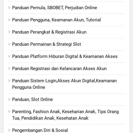
Panduan Pemula, SBOBET, Perjudian Online
Panduan Pengguna, Keamanan Akun, Tutorial
Panduan Perangkat & Registrasi Akun
Panduan Permainan & Strategi Slot
Panduan Platform Hiburan Digital & Keamanan Akses
Panduan Registrasi dan Kelancaran Akses Akun
Panduan Sistem Login,Akses Akun Digital,Keamanan
Pengguna Online
Panduan, Slot Online
Parenting, Fashion Anak, Keseharian Anak, Tips Orang
Tua, Pendidikan Anak, Kesehatan Anak
Pengembangan Diri & Sosial