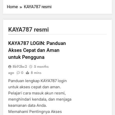
Home
KAYA787 resmi
KAYA787 resmi
KAYA787 LOGIN: Panduan
Akses Cepat dan Aman
untuk Pengguna
8b92bc2
5 months
ago
0
8 mins
Panduan lengkap KAYA787 login
untuk akses cepat dan aman.
Pelajari cara masuk akun resmi,
menghindari kendala, dan menjaga
keamanan data Anda.
Memahami Pentingnya Akses