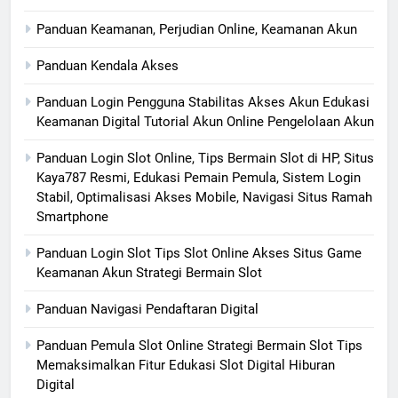
Panduan Keamanan, Perjudian Online, Keamanan Akun
Panduan Kendala Akses
Panduan Login Pengguna Stabilitas Akses Akun Edukasi
Keamanan Digital Tutorial Akun Online Pengelolaan Akun
Panduan Login Slot Online, Tips Bermain Slot di HP, Situs
Kaya787 Resmi, Edukasi Pemain Pemula, Sistem Login
Stabil, Optimalisasi Akses Mobile, Navigasi Situs Ramah
Smartphone
Panduan Login Slot Tips Slot Online Akses Situs Game
Keamanan Akun Strategi Bermain Slot
Panduan Navigasi Pendaftaran Digital
Panduan Pemula Slot Online Strategi Bermain Slot Tips
Memaksimalkan Fitur Edukasi Slot Digital Hiburan
Digital