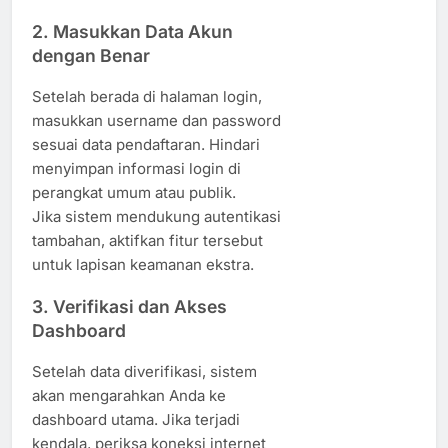
2. Masukkan Data Akun
dengan Benar
Setelah berada di halaman login,
masukkan username dan password
sesuai data pendaftaran. Hindari
menyimpan informasi login di
perangkat umum atau publik.
Jika sistem mendukung autentikasi
tambahan, aktifkan fitur tersebut
untuk lapisan keamanan ekstra.
3. Verifikasi dan Akses
Dashboard
Setelah data diverifikasi, sistem
akan mengarahkan Anda ke
dashboard utama. Jika terjadi
kendala, periksa koneksi internet