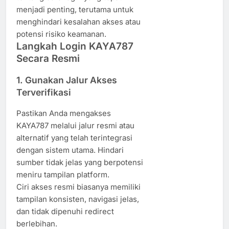
menjadi penting, terutama untuk
menghindari kesalahan akses atau
potensi risiko keamanan.
Langkah Login KAYA787
Secara Resmi
1. Gunakan Jalur Akses
Terverifikasi
Pastikan Anda mengakses
KAYA787 melalui jalur resmi atau
alternatif yang telah terintegrasi
dengan sistem utama. Hindari
sumber tidak jelas yang berpotensi
meniru tampilan platform.
Ciri akses resmi biasanya memiliki
tampilan konsisten, navigasi jelas,
dan tidak dipenuhi redirect
berlebihan.