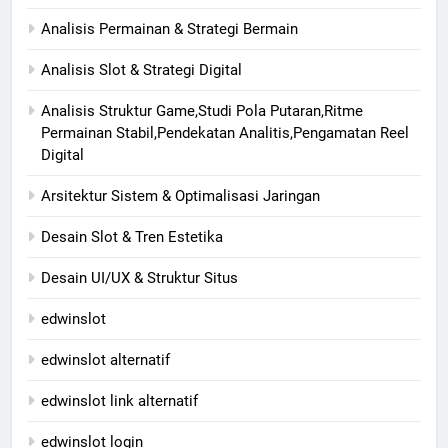
Analisis Permainan & Strategi Bermain
Analisis Slot & Strategi Digital
Analisis Struktur Game,Studi Pola Putaran,Ritme
Permainan Stabil,Pendekatan Analitis,Pengamatan Reel
Digital
Arsitektur Sistem & Optimalisasi Jaringan
Desain Slot & Tren Estetika
Desain UI/UX & Struktur Situs
edwinslot
edwinslot alternatif
edwinslot link alternatif
edwinslot login