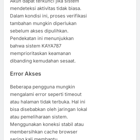
Akun dapat terkunci jika sistem
mendeteksi aktivitas tidak biasa.
Dalam kondisi ini, proses verifikasi
tambahan mungkin diperlukan
sebelum akses dipulihkan.
Pendekatan ini menunjukkan
bahwa sistem KAYA787
memprioritaskan keamanan
dibanding kemudahan sesaat.
Error Akses
Beberapa pengguna mungkin
mengalami error seperti timeout
atau halaman tidak terbuka. Hal ini
bisa disebabkan oleh jaringan lokal
atau pemeliharaan sistem.
Menggunakan koneksi stabil atau
membersihkan cache browser
sering kali membantu