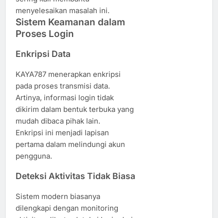
menyelesaikan masalah ini.
Sistem Keamanan dalam
Proses Login
Enkripsi Data
KAYA787 menerapkan enkripsi
pada proses transmisi data.
Artinya, informasi login tidak
dikirim dalam bentuk terbuka yang
mudah dibaca pihak lain.
Enkripsi ini menjadi lapisan
pertama dalam melindungi akun
pengguna.
Deteksi Aktivitas Tidak Biasa
Sistem modern biasanya
dilengkapi dengan monitoring