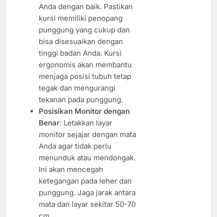
Anda dengan baik. Pastikan
kursi memiliki penopang
punggung yang cukup dan
bisa disesuaikan dengan
tinggi badan Anda. Kursi
ergonomis akan membantu
menjaga posisi tubuh tetap
tegak dan mengurangi
tekanan pada punggung.
Posisikan Monitor dengan
Benar
: Letakkan layar
monitor sejajar dengan mata
Anda agar tidak perlu
menunduk atau mendongak.
Ini akan mencegah
ketegangan pada leher dan
punggung. Jaga jarak antara
mata dan layar sekitar 50-70
cm.