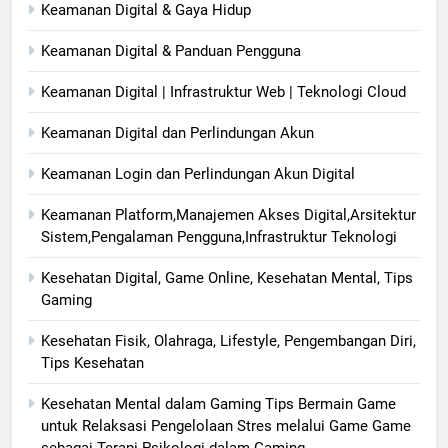
Keamanan Digital & Gaya Hidup
Keamanan Digital & Panduan Pengguna
Keamanan Digital | Infrastruktur Web | Teknologi Cloud
Keamanan Digital dan Perlindungan Akun
Keamanan Login dan Perlindungan Akun Digital
Keamanan Platform,Manajemen Akses Digital,Arsitektur
Sistem,Pengalaman Pengguna,Infrastruktur Teknologi
Kesehatan Digital, Game Online, Kesehatan Mental, Tips
Gaming
Kesehatan Fisik, Olahraga, Lifestyle, Pengembangan Diri,
Tips Kesehatan
Kesehatan Mental dalam Gaming Tips Bermain Game
untuk Relaksasi Pengelolaan Stres melalui Game Game
sebagai Terapi Psikologi dalam Gaming