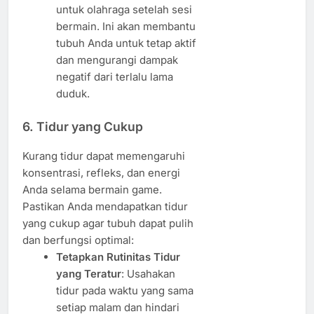
untuk olahraga setelah sesi
bermain. Ini akan membantu
tubuh Anda untuk tetap aktif
dan mengurangi dampak
negatif dari terlalu lama
duduk.
6.
Tidur yang Cukup
Kurang tidur dapat memengaruhi
konsentrasi, refleks, dan energi
Anda selama bermain game.
Pastikan Anda mendapatkan tidur
yang cukup agar tubuh dapat pulih
dan berfungsi optimal:
Tetapkan Rutinitas Tidur
yang Teratur
: Usahakan
tidur pada waktu yang sama
setiap malam dan hindari