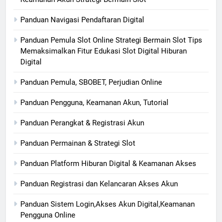
Panduan Navigasi Pendaftaran Digital
Panduan Pemula Slot Online Strategi Bermain Slot Tips
Memaksimalkan Fitur Edukasi Slot Digital Hiburan
Digital
Panduan Pemula, SBOBET, Perjudian Online
Panduan Pengguna, Keamanan Akun, Tutorial
Panduan Perangkat & Registrasi Akun
Panduan Permainan & Strategi Slot
Panduan Platform Hiburan Digital & Keamanan Akses
Panduan Registrasi dan Kelancaran Akses Akun
Panduan Sistem Login,Akses Akun Digital,Keamanan
Pengguna Online