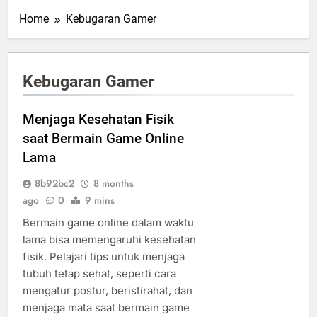
Home
Kebugaran Gamer
Kebugaran Gamer
Menjaga Kesehatan Fisik
saat Bermain Game Online
Lama
8b92bc2
8 months
ago
0
9 mins
Bermain game online dalam waktu
lama bisa memengaruhi kesehatan
fisik. Pelajari tips untuk menjaga
tubuh tetap sehat, seperti cara
mengatur postur, beristirahat, dan
menjaga mata saat bermain game