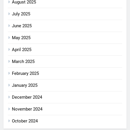
August 2025
July 2025
June 2025
May 2025
April 2025
March 2025
February 2025
January 2025
December 2024
November 2024
October 2024