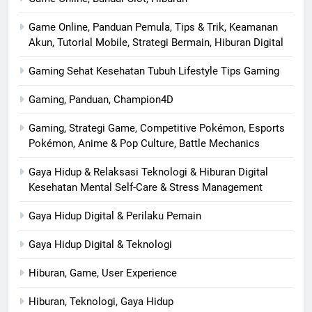
Game Online, Panduan Pemula, Tips & Trik, Keamanan
Akun, Tutorial Mobile, Strategi Bermain, Hiburan Digital
Gaming Sehat Kesehatan Tubuh Lifestyle Tips Gaming
Gaming, Panduan, Champion4D
Gaming, Strategi Game, Competitive Pokémon, Esports
Pokémon, Anime & Pop Culture, Battle Mechanics
Gaya Hidup & Relaksasi Teknologi & Hiburan Digital
Kesehatan Mental Self-Care & Stress Management
Gaya Hidup Digital & Perilaku Pemain
Gaya Hidup Digital & Teknologi
Hiburan, Game, User Experience
Hiburan, Teknologi, Gaya Hidup