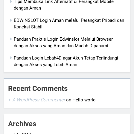
Tips Membuka Link Alternatif di Perangkat Mobile
dengan Aman
EDWINSLOT Login Aman melalui Perangkat Pribadi dan
Koneksi Stabil
Panduan Praktis Login Edwinslot Melalui Browser
dengan Akses yang Aman dan Mudah Dipahami
Panduan Login Lebah4D agar Akun Tetap Terlindungi
dengan Akses yang Lebih Aman
Recent Comments
A WordPress Commenter
on
Hello world!
Archives