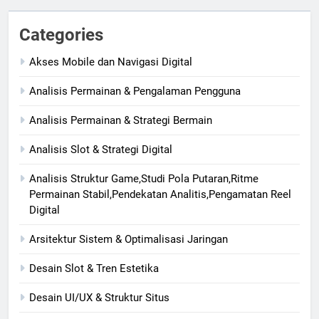
Categories
Akses Mobile dan Navigasi Digital
Analisis Permainan & Pengalaman Pengguna
Analisis Permainan & Strategi Bermain
Analisis Slot & Strategi Digital
Analisis Struktur Game,Studi Pola Putaran,Ritme
Permainan Stabil,Pendekatan Analitis,Pengamatan Reel
Digital
Arsitektur Sistem & Optimalisasi Jaringan
Desain Slot & Tren Estetika
Desain UI/UX & Struktur Situs