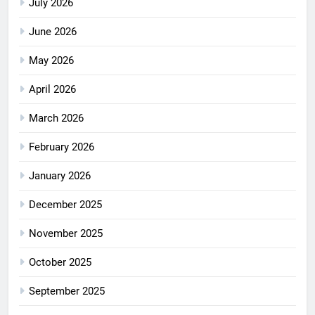
July 2026
June 2026
May 2026
April 2026
March 2026
February 2026
January 2026
December 2025
November 2025
October 2025
September 2025