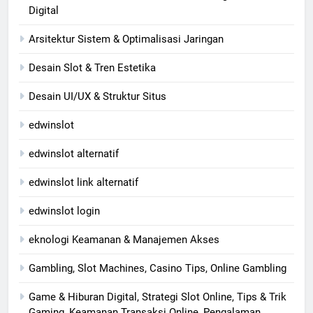
Digital
Arsitektur Sistem & Optimalisasi Jaringan
Desain Slot & Tren Estetika
Desain UI/UX & Struktur Situs
edwinslot
edwinslot alternatif
edwinslot link alternatif
edwinslot login
eknologi Keamanan & Manajemen Akses
Gambling, Slot Machines, Casino Tips, Online Gambling
Game & Hiburan Digital, Strategi Slot Online, Tips & Trik
Gaming, Keamanan Transaksi Online, Pengalaman