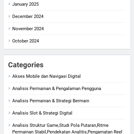
January 2025
December 2024
November 2024
October 2024
Categories
Akses Mobile dan Navigasi Digital
Analisis Permainan & Pengalaman Pengguna
Analisis Permainan & Strategi Bermain
Analisis Slot & Strategi Digital
Analisis Struktur Game,Studi Pola Putaran,Ritme
Permainan Stabil,Pendekatan Analitis,Pengamatan Reel