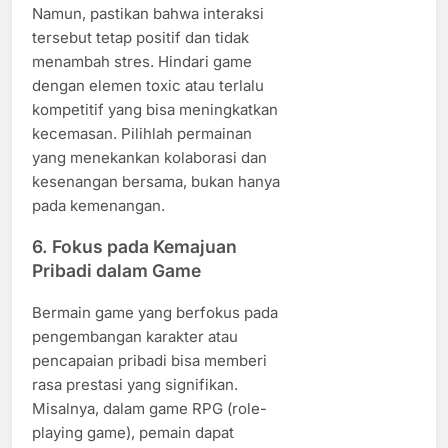
Namun, pastikan bahwa interaksi
tersebut tetap positif dan tidak
menambah stres. Hindari game
dengan elemen toxic atau terlalu
kompetitif yang bisa meningkatkan
kecemasan. Pilihlah permainan
yang menekankan kolaborasi dan
kesenangan bersama, bukan hanya
pada kemenangan.
6.
Fokus pada Kemajuan
Pribadi dalam Game
Bermain game yang berfokus pada
pengembangan karakter atau
pencapaian pribadi bisa memberi
rasa prestasi yang signifikan.
Misalnya, dalam game RPG (role-
playing game), pemain dapat