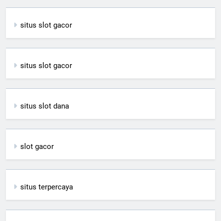
situs slot gacor
situs slot gacor
situs slot dana
slot gacor
situs terpercaya