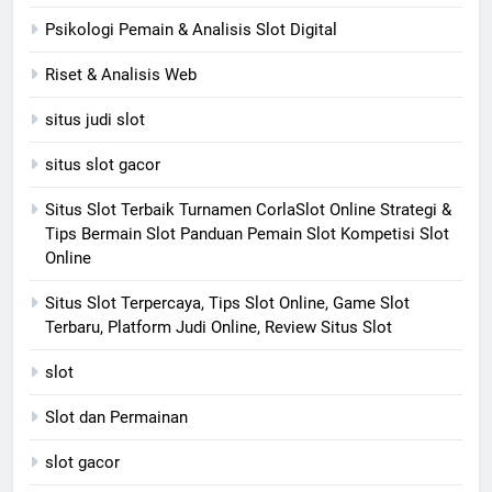
Psikologi Pemain & Analisis Slot Digital
Riset & Analisis Web
situs judi slot
situs slot gacor
Situs Slot Terbaik Turnamen CorlaSlot Online Strategi &
Tips Bermain Slot Panduan Pemain Slot Kompetisi Slot
Online
Situs Slot Terpercaya, Tips Slot Online, Game Slot
Terbaru, Platform Judi Online, Review Situs Slot
slot
Slot dan Permainan
slot gacor