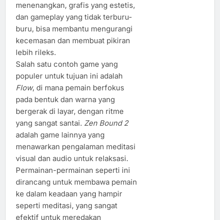
menenangkan, grafis yang estetis,
dan gameplay yang tidak terburu-
buru, bisa membantu mengurangi
kecemasan dan membuat pikiran
lebih rileks.
Salah satu contoh game yang
populer untuk tujuan ini adalah
Flow
, di mana pemain berfokus
pada bentuk dan warna yang
bergerak di layar, dengan ritme
yang sangat santai.
Zen Bound 2
adalah game lainnya yang
menawarkan pengalaman meditasi
visual dan audio untuk relaksasi.
Permainan-permainan seperti ini
dirancang untuk membawa pemain
ke dalam keadaan yang hampir
seperti meditasi, yang sangat
efektif untuk meredakan