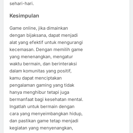
sehari-hari.
Kesimpulan
Game online, jika dimainkan
dengan bijaksana, dapat menjadi
alat yang efektif untuk mengurangi
kecemasan. Dengan memilih game
yang menenangkan, mengatur
waktu bermain, dan berinteraksi
dalam komunitas yang positif,
kamu dapat menciptakan
pengalaman gaming yang tidak
hanya menghibur tetapi juga
bermanfaat bagi kesehatan mental.
Ingatlah untuk bermain dengan
cara yang menyeimbangkan hidup,
dan pastikan game tetap menjadi
kegiatan yang menyenangkan,