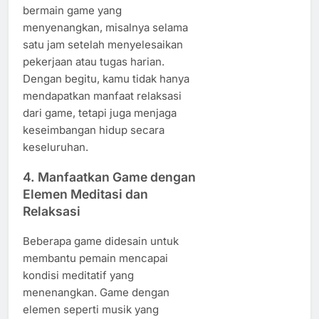
bermain game yang
menyenangkan, misalnya selama
satu jam setelah menyelesaikan
pekerjaan atau tugas harian.
Dengan begitu, kamu tidak hanya
mendapatkan manfaat relaksasi
dari game, tetapi juga menjaga
keseimbangan hidup secara
keseluruhan.
4.
Manfaatkan Game dengan
Elemen Meditasi dan
Relaksasi
Beberapa game didesain untuk
membantu pemain mencapai
kondisi meditatif yang
menenangkan. Game dengan
elemen seperti musik yang