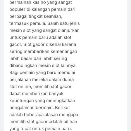
permainan kasino yang sangat
populer di kalangan pemain dari
berbagai tingkat keahlian,
termasuk pemula. Salah satu jenis
mesin slot yang sangat dianjurkan
untuk pemain baru adalah slot
gacor. Slot gacor dikenal karena
sering memberikan kemenangan
lebih besar dan lebih sering
dibandingkan mesin slot lainnya.
Bagi pemain yang baru memulai
perjalanan mereka dalam dunia
slot online, memilih slot gacor
dapat memberikan banyak
keuntungan yang meningkatkan
pengalaman bermain. Berikut
adalah beberapa alasan mengapa
memilih slot gacor adalah pilihan
yang tepat untuk pemain baru.