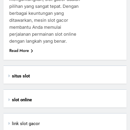
pilihan yang sangat tepat. Dengan
berbagai keuntungan yang
ditawarkan, mesin slot gacor
membantu Anda memulai
perjalanan permainan slot online
dengan langkah yang benar.
Read More
situs slot
slot online
link slot gacor