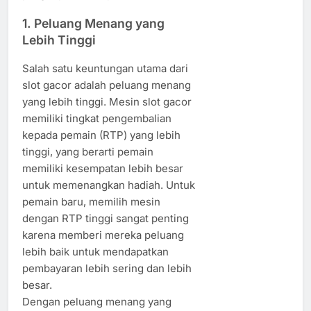
1.
Peluang Menang yang
Lebih Tinggi
Salah satu keuntungan utama dari
slot gacor adalah peluang menang
yang lebih tinggi. Mesin slot gacor
memiliki tingkat pengembalian
kepada pemain (RTP) yang lebih
tinggi, yang berarti pemain
memiliki kesempatan lebih besar
untuk memenangkan hadiah. Untuk
pemain baru, memilih mesin
dengan RTP tinggi sangat penting
karena memberi mereka peluang
lebih baik untuk mendapatkan
pembayaran lebih sering dan lebih
besar.
Dengan peluang menang yang