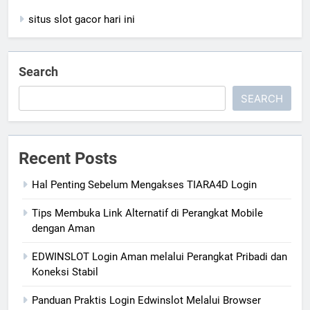
situs slot gacor hari ini
Search
SEARCH
Recent Posts
Hal Penting Sebelum Mengakses TIARA4D Login
Tips Membuka Link Alternatif di Perangkat Mobile
dengan Aman
EDWINSLOT Login Aman melalui Perangkat Pribadi dan
Koneksi Stabil
Panduan Praktis Login Edwinslot Melalui Browser