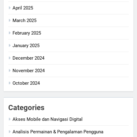
April 2025
March 2025
February 2025
January 2025
December 2024
November 2024
October 2024
Categories
Akses Mobile dan Navigasi Digital
Analisis Permainan & Pengalaman Pengguna