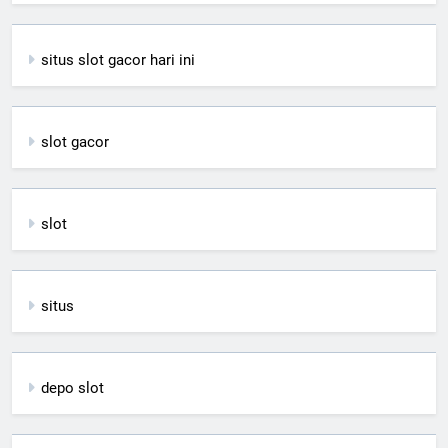
situs slot gacor hari ini
slot gacor
slot
situs
depo slot