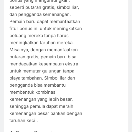
bonus yang menguntungkan,
seperti putaran gratis, simbol liar,
dan pengganda kemenangan.
Pemain baru dapat memanfaatkan
fitur bonus ini untuk meningkatkan
peluang mereka tanpa harus
meningkatkan taruhan mereka.
Misalnya, dengan memanfaatkan
putaran gratis, pemain baru bisa
mendapatkan kesempatan ekstra
untuk memutar gulungan tanpa
biaya tambahan. Simbol liar dan
pengganda bisa membantu
membentuk kombinasi
kemenangan yang lebih besar,
sehingga pemula dapat meraih
kemenangan besar bahkan dengan
taruhan kecil.