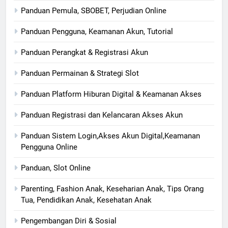
Panduan Pemula, SBOBET, Perjudian Online
Panduan Pengguna, Keamanan Akun, Tutorial
Panduan Perangkat & Registrasi Akun
Panduan Permainan & Strategi Slot
Panduan Platform Hiburan Digital & Keamanan Akses
Panduan Registrasi dan Kelancaran Akses Akun
Panduan Sistem Login,Akses Akun Digital,Keamanan
Pengguna Online
Panduan, Slot Online
Parenting, Fashion Anak, Keseharian Anak, Tips Orang
Tua, Pendidikan Anak, Kesehatan Anak
Pengembangan Diri & Sosial