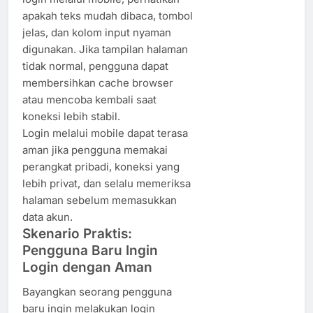
apakah teks mudah dibaca, tombol
jelas, dan kolom input nyaman
digunakan. Jika tampilan halaman
tidak normal, pengguna dapat
membersihkan cache browser
atau mencoba kembali saat
koneksi lebih stabil.
Login melalui mobile dapat terasa
aman jika pengguna memakai
perangkat pribadi, koneksi yang
lebih privat, dan selalu memeriksa
halaman sebelum memasukkan
data akun.
Skenario Praktis:
Pengguna Baru Ingin
Login dengan Aman
Bayangkan seorang pengguna
baru ingin melakukan login