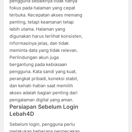
pengguna sebaiknya tidak hanya
fokus pada halaman yang cepat
terbuka. Kecepatan akses memang
penting, tetapi keamanan tetap
lebih utama. Halaman yang
digunakan harus terlihat konsisten,
informasinya jelas, dan tidak
meminta data yang tidak relevan.
Perlindungan akun juga
bergantung pada kebiasaan
pengguna. Kata sandi yang kuat,
perangkat pribadi, koneksi stabil,
dan kehati-hatian saat memilih
akses adalah bagian penting dari
pengalaman digital yang aman.
Persiapan Sebelum Login
Lebah4D
Sebelum login, pengguna perlu
melakukan beberapa pengecekan