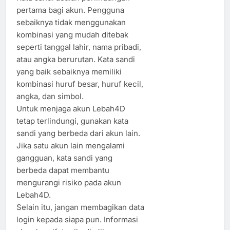
pertama bagi akun. Pengguna
sebaiknya tidak menggunakan
kombinasi yang mudah ditebak
seperti tanggal lahir, nama pribadi,
atau angka berurutan. Kata sandi
yang baik sebaiknya memiliki
kombinasi huruf besar, huruf kecil,
angka, dan simbol.
Untuk menjaga akun Lebah4D
tetap terlindungi, gunakan kata
sandi yang berbeda dari akun lain.
Jika satu akun lain mengalami
gangguan, kata sandi yang
berbeda dapat membantu
mengurangi risiko pada akun
Lebah4D.
Selain itu, jangan membagikan data
login kepada siapa pun. Informasi