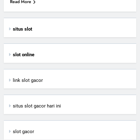
Read More
situs slot
slot online
link slot gacor
situs slot gacor hari ini
slot gacor