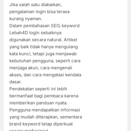
Jika salah satu diabaikan,
pengalaman login bisa terasa
kurang nyaman.
Dalam pembahasan SEO, keyword
Lebah4D login sebaiknya
digunakan secara natural. Artikel
yang baik tidak hanya mengulang
kata kunci, tetapi juga menjawab
kebutuhan pengguna, seperti cara
menjaga akun, cara mengenali
akses, dan cara mengatasi kendala
dasar.
Pendekatan seperti ini lebih
bermanfaat bagi pembaca karena
memberikan panduan nyata.
Pengguna mendapatkan informasi
yang mudah diterapkan, sementara
brand keyword tetap diperkuat
secara profesional.