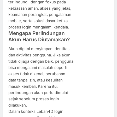
terlindungi, dengan fokus pada
kebiasaan aman, akses yang jelas,
keamanan perangkat, pengalaman
mobile, serta solusi dasar ketika
proses login mengalami kendala.
Mengapa Perlindungan
Akun Harus Diutamakan?
Akun digital menyimpan identitas
dan aktivitas pengguna. Jika akun
tidak dijaga dengan baik, pengguna
bisa mengalami masalah seperti
akses tidak dikenal, perubahan
data tanpa izin, atau kesulitan
masuk kembali. Karena itu,
perlindungan akun perlu dimulai
sejak sebelum proses login
dilakukan.
Dalam konteks Lebah4D login,