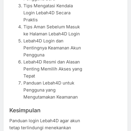
Tips Mengatasi Kendala
Login Lebah4D Secara
Praktis
Tips Aman Sebelum Masuk
ke Halaman Lebah4D Login
Lebah4D Login dan
Pentingnya Keamanan Akun
Pengguna
Lebah4D Resmi dan Alasan
Penting Memilih Akses yang
Tepat
Panduan Lebah4D untuk
Pengguna yang
Mengutamakan Keamanan
Kesimpulan
Panduan login Lebah4D agar akun
tetap terlindungi menekankan