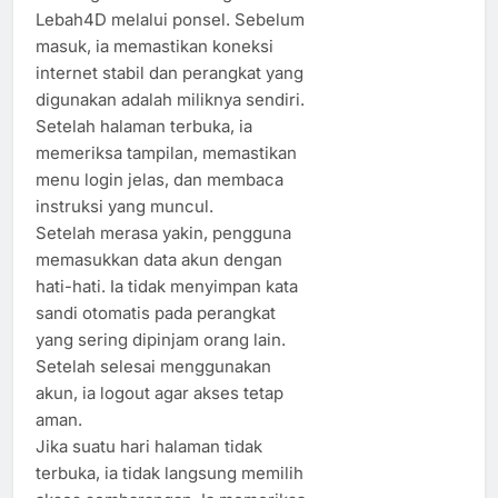
Lebah4D melalui ponsel. Sebelum
masuk, ia memastikan koneksi
internet stabil dan perangkat yang
digunakan adalah miliknya sendiri.
Setelah halaman terbuka, ia
memeriksa tampilan, memastikan
menu login jelas, dan membaca
instruksi yang muncul.
Setelah merasa yakin, pengguna
memasukkan data akun dengan
hati-hati. Ia tidak menyimpan kata
sandi otomatis pada perangkat
yang sering dipinjam orang lain.
Setelah selesai menggunakan
akun, ia logout agar akses tetap
aman.
Jika suatu hari halaman tidak
terbuka, ia tidak langsung memilih