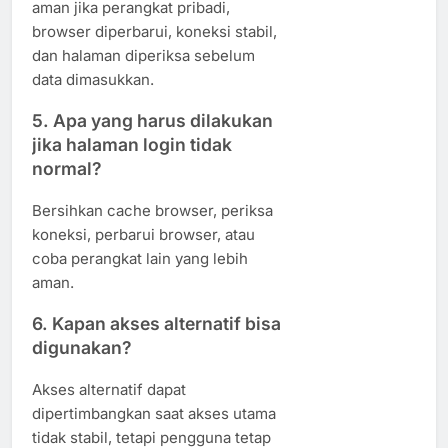
aman jika perangkat pribadi,
browser diperbarui, koneksi stabil,
dan halaman diperiksa sebelum
data dimasukkan.
5. Apa yang harus dilakukan
jika halaman login tidak
normal?
Bersihkan cache browser, periksa
koneksi, perbarui browser, atau
coba perangkat lain yang lebih
aman.
6. Kapan akses alternatif bisa
digunakan?
Akses alternatif dapat
dipertimbangkan saat akses utama
tidak stabil, tetapi pengguna tetap