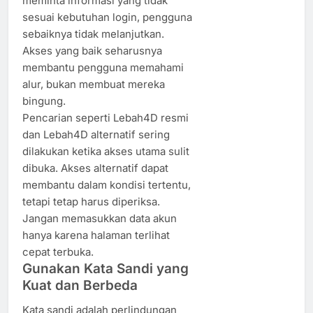
meminta informasi yang tidak
sesuai kebutuhan login, pengguna
sebaiknya tidak melanjutkan.
Akses yang baik seharusnya
membantu pengguna memahami
alur, bukan membuat mereka
bingung.
Pencarian seperti Lebah4D resmi
dan Lebah4D alternatif sering
dilakukan ketika akses utama sulit
dibuka. Akses alternatif dapat
membantu dalam kondisi tertentu,
tetapi tetap harus diperiksa.
Jangan memasukkan data akun
hanya karena halaman terlihat
cepat terbuka.
Gunakan Kata Sandi yang
Kuat dan Berbeda
Kata sandi adalah perlindungan