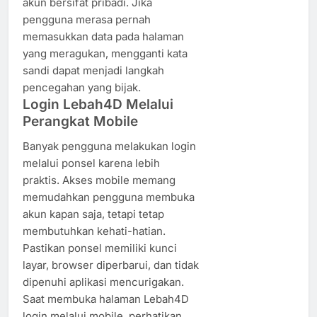
akun bersifat pribadi. Jika
pengguna merasa pernah
memasukkan data pada halaman
yang meragukan, mengganti kata
sandi dapat menjadi langkah
pencegahan yang bijak.
Login Lebah4D Melalui
Perangkat Mobile
Banyak pengguna melakukan login
melalui ponsel karena lebih
praktis. Akses mobile memang
memudahkan pengguna membuka
akun kapan saja, tetapi tetap
membutuhkan kehati-hatian.
Pastikan ponsel memiliki kunci
layar, browser diperbarui, dan tidak
dipenuhi aplikasi mencurigakan.
Saat membuka halaman Lebah4D
login melalui mobile, perhatikan