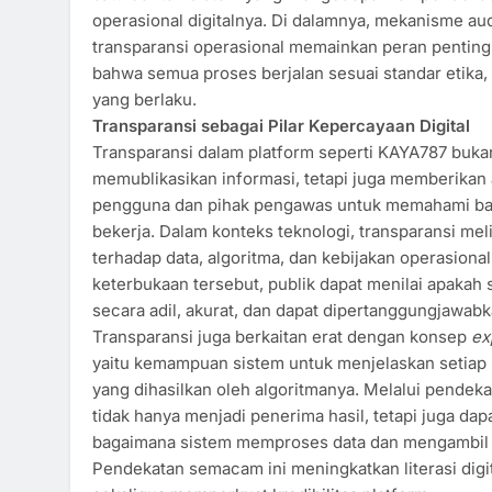
operasional digitalnya. Di dalamnya, mekanisme aud
transparansi operasional memainkan peran pentin
bahwa semua proses berjalan sesuai standar etika, 
yang berlaku.
Transparansi sebagai Pilar Kepercayaan Digital
Transparansi dalam platform seperti KAYA787 buka
memublikasikan informasi, tetapi juga memberikan
pengguna dan pihak pengawas untuk memahami ba
bekerja. Dalam konteks teknologi, transparansi mel
terhadap data, algoritma, dan kebijakan operasiona
keterbukaan tersebut, publik dapat menilai apakah 
secara adil, akurat, dan dapat dipertanggungjawabk
Transparansi juga berkaitan erat dengan konsep
ex
yaitu kemampuan sistem untuk menjelaskan setiap 
yang dihasilkan oleh algoritmanya. Melalui pendeka
tidak hanya menjadi penerima hasil, tetapi juga da
bagaimana sistem memproses data dan mengambil 
Pendekatan semacam ini meningkatkan literasi digi