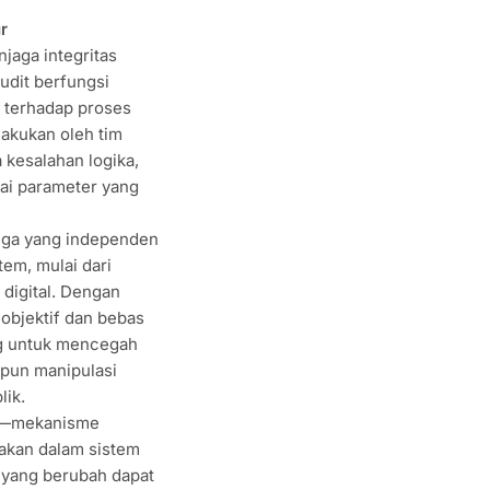
r
jaga integritas
udit berfungsi
l terhadap proses
lakukan oleh tim
kesalahan logika,
ai parameter yang
tiga yang independen
em, mulai dari
digital. Dengan
 objektif dan bebas
ng untuk mencegah
upun manipulasi
lik.
—mekanisme
dakan dalam sistem
a yang berubah dapat