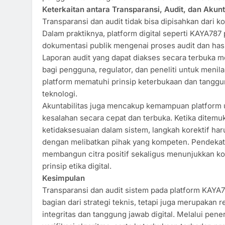
Keterkaitan antara Transparansi, Audit, dan Akunt
Transparansi dan audit tidak bisa dipisahkan dari ko
Dalam praktiknya, platform digital seperti KAYA787 
dokumentasi publik mengenai proses audit dan hasi
Laporan audit yang dapat diakses secara terbuka
bagi pengguna, regulator, dan peneliti untuk menil
platform mematuhi prinsip keterbukaan dan tanggu
teknologi.
Akuntabilitas juga mencakup kemampuan platform
kesalahan secara cepat dan terbuka. Ketika ditemu
ketidaksesuaian dalam sistem, langkah korektif har
dengan melibatkan pihak yang kompeten. Pendekata
membangun citra positif sekaligus menunjukkan k
prinsip etika digital.
Kesimpulan
Transparansi dan audit sistem pada platform KAYA
bagian dari strategi teknis, tetapi juga merupakan ref
integritas dan tanggung jawab digital. Melalui pener