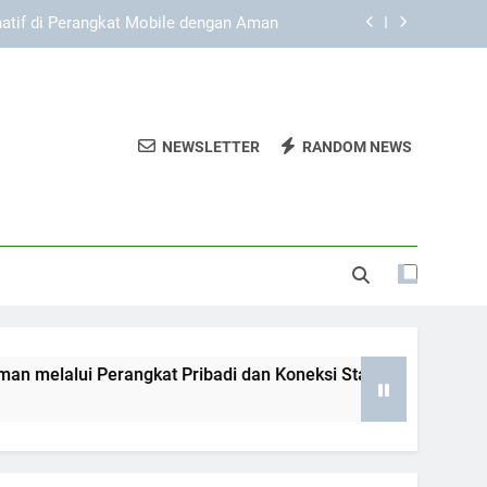
atif di Perangkat Mobile dengan Aman
Perangkat Pribadi dan Koneksi Stabil
 Akses yang Aman dan Mudah Dipahami
NEWSLETTER
RANDOM NEWS
ng Sebelum Mengakses TIARA4D Login
atif di Perangkat Mobile dengan Aman
Perangkat Pribadi dan Koneksi Stabil
 Akses yang Aman dan Mudah Dipahami
erangkat Pribadi dan Koneksi Stabil
Panduan Praktis 
2 Months Ago