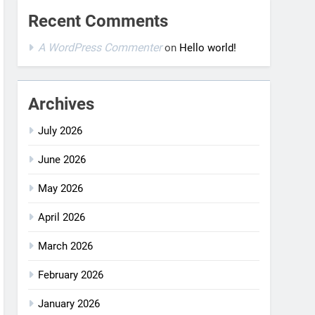
Recent Comments
A WordPress Commenter
on
Hello world!
Archives
July 2026
June 2026
May 2026
April 2026
March 2026
February 2026
January 2026