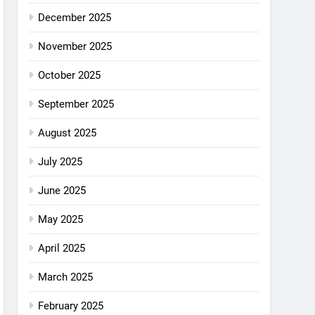
December 2025
November 2025
October 2025
September 2025
August 2025
July 2025
June 2025
May 2025
April 2025
March 2025
February 2025