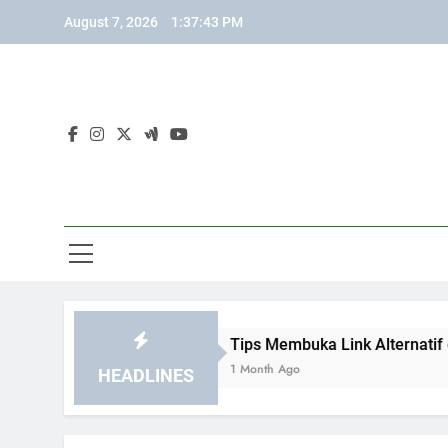
Skip
August 7, 2026
1:37:44 PM
to
content
Lac
Temukan Ko
IARA4D Login
Tips Membuka Link Alternatif di Perangk
1 Month Ago
HEADLINES