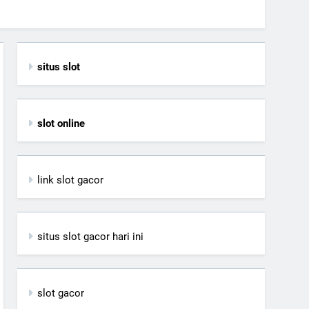
situs slot
slot online
link slot gacor
situs slot gacor hari ini
slot gacor