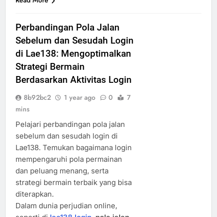
Perbandingan Pola Jalan
Sebelum dan Sesudah Login
di Lae138: Mengoptimalkan
Strategi Bermain
Berdasarkan Aktivitas Login
8b92bc2
1 year ago
0
7
mins
Pelajari perbandingan pola jalan
sebelum dan sesudah login di
Lae138. Temukan bagaimana login
mempengaruhi pola permainan
dan peluang menang, serta
strategi bermain terbaik yang bisa
diterapkan.
Dalam dunia perjudian online,