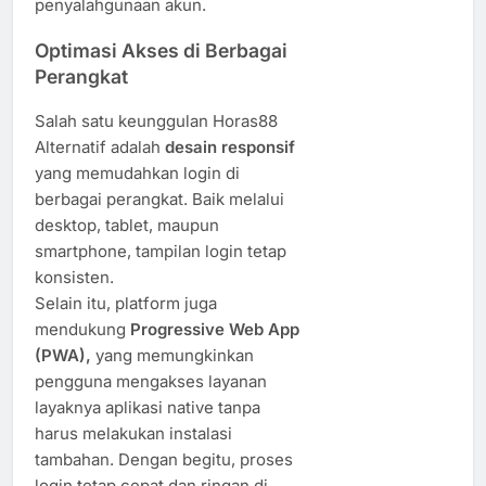
penyalahgunaan akun.
Optimasi Akses di Berbagai
Perangkat
Salah satu keunggulan Horas88
Alternatif adalah
desain responsif
yang memudahkan login di
berbagai perangkat. Baik melalui
desktop, tablet, maupun
smartphone, tampilan login tetap
konsisten.
Selain itu, platform juga
mendukung
Progressive Web App
(PWA),
yang memungkinkan
pengguna mengakses layanan
layaknya aplikasi native tanpa
harus melakukan instalasi
tambahan. Dengan begitu, proses
login tetap cepat dan ringan di