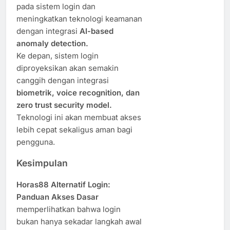
pada sistem login dan
meningkatkan teknologi keamanan
dengan integrasi
AI-based
anomaly detection.
Ke depan, sistem login
diproyeksikan akan semakin
canggih dengan integrasi
biometrik, voice recognition, dan
zero trust security model.
Teknologi ini akan membuat akses
lebih cepat sekaligus aman bagi
pengguna.
Kesimpulan
Horas88 Alternatif Login:
Panduan Akses Dasar
memperlihatkan bahwa login
bukan hanya sekadar langkah awal