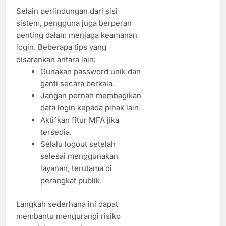
Selain perlindungan dari sisi
sistem, pengguna juga berperan
penting dalam menjaga keamanan
login. Beberapa tips yang
disarankan antara lain:
Gunakan password unik dan
ganti secara berkala.
Jangan pernah membagikan
data login kepada pihak lain.
Aktifkan fitur MFA jika
tersedia.
Selalu logout setelah
selesai menggunakan
layanan, terutama di
perangkat publik.
Langkah sederhana ini dapat
membantu mengurangi risiko