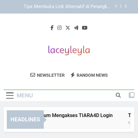
Skip
EDWINSLOT Login Aman melalui Perangkat
to
Pribadi dan Koneksi Stabil
content
Panduan Praktis Login Edwinslot Melalui Browser
dengan Akses yang Aman dan Mudah Dipahami
Hal Penting Sebelum Mengakses TIARA4D Login
Tips Membuka Link Alternatif di Perangkat
Mobile dengan Aman
EDWINSLOT Login Aman melalui Perangkat
Pribadi dan Koneksi Stabil
Lacey Leyla
Temukan Koleksi Fashion Wanita Stylish Di
Panduan Praktis Login Edwinslot Melalui Browser
NEWSLETTER
RANDOM NEWS
dengan Akses yang Aman dan Mudah Dipahami
Lacey Leyla.
MENU
al Penting Sebelum Mengakses TIARA4D Login
Tips Me
HEADLINES
Weeks Ago
1 Month A