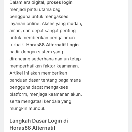
Dalam era digital,
proses login
menjadi pintu utama bagi
pengguna untuk mengakses
layanan online. Akses yang mudah,
aman, dan cepat sangat penting
untuk memberikan pengalaman
terbaik.
Horas88 Alternatif Login
hadir dengan sistem yang
dirancang sederhana namun tetap
memperhatikan faktor keamanan.
Artikel ini akan memberikan
panduan dasar tentang bagaimana
pengguna dapat mengakses
platform, menjaga keamanan akun,
serta mengatasi kendala yang
mungkin muncul.
Langkah Dasar Login di
Horas88 Alternatif