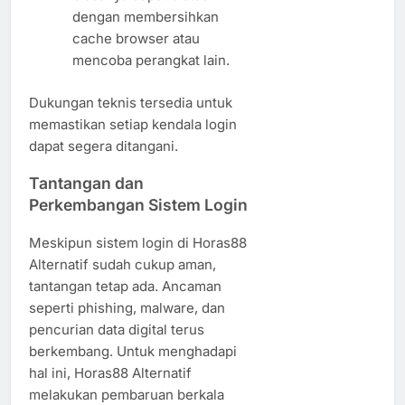
dengan membersihkan
cache browser atau
mencoba perangkat lain.
Dukungan teknis tersedia untuk
memastikan setiap kendala login
dapat segera ditangani.
Tantangan dan
Perkembangan Sistem Login
Meskipun sistem login di Horas88
Alternatif sudah cukup aman,
tantangan tetap ada. Ancaman
seperti phishing, malware, dan
pencurian data digital terus
berkembang. Untuk menghadapi
hal ini, Horas88 Alternatif
melakukan pembaruan berkala