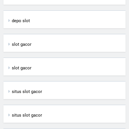
depo slot
slot gacor
slot gacor
situs slot gacor
situs slot gacor