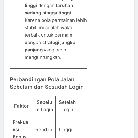
tinggi
dengan
taruhan
sedang hingga tinggi
.
Karena pola permainan lebih
stabil, ini adalah waktu
terbaik untuk bermain
dengan
strategi jangka
panjang
yang lebih
menguntungkan.
Perbandingan Pola Jalan
Sebelum dan Sesudah Login
Sebelu
Setelah
Faktor
m Login
Login
Frekue
nsi
Rendah
Tinggi
Bonus