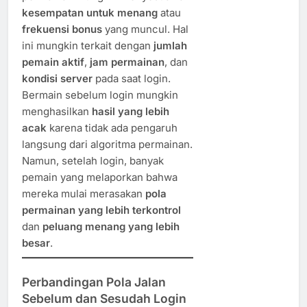
kesempatan untuk menang
atau
frekuensi bonus
yang muncul. Hal
ini mungkin terkait dengan
jumlah
pemain aktif
,
jam permainan
, dan
kondisi server
pada saat login.
Bermain sebelum login mungkin
menghasilkan
hasil yang lebih
acak
karena tidak ada pengaruh
langsung dari algoritma permainan.
Namun, setelah login, banyak
pemain yang melaporkan bahwa
mereka mulai merasakan
pola
permainan yang lebih terkontrol
dan
peluang menang yang lebih
besar
.
Perbandingan Pola Jalan
Sebelum dan Sesudah Login