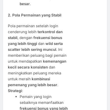
besar
.
2. Pola Permainan yang Stabil
Pola permainan setelah login
cenderung lebih
terkontrol dan
stabil
, dengan
frekuensi bonus
yang lebih tinggi
dan
wild serta
scatter lebih sering muncul
. Ini
memberikan peluang bagi pemain
untuk mendapatkan
kemenangan
kecil secara konsisten
dan
meningkatkan peluang mereka
untuk meraih
kombinasi
pemenang yang lebih besar
.
Strategi
:
Pemain yang login
sebaiknya memanfaatkan
frekuensi bonus yang lebih