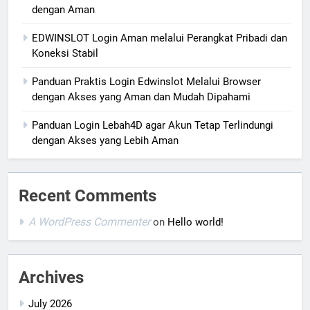
dengan Aman
EDWINSLOT Login Aman melalui Perangkat Pribadi dan
Koneksi Stabil
Panduan Praktis Login Edwinslot Melalui Browser
dengan Akses yang Aman dan Mudah Dipahami
Panduan Login Lebah4D agar Akun Tetap Terlindungi
dengan Akses yang Lebih Aman
Recent Comments
A WordPress Commenter
on
Hello world!
Archives
July 2026