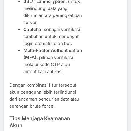
SSL/TLS encryption,
untuk
melindungi data yang
dikirim antara perangkat dan
server.
Captcha,
sebagai verifikasi
tambahan untuk mencegah
login otomatis oleh bot.
Multi-Factor Authentication
(MFA),
pilihan verifikasi
melalui kode OTP atau
autentikasi aplikasi.
Dengan kombinasi fitur tersebut,
akun pengguna lebih terlindungi
dari ancaman pencurian data atau
serangan brute force.
Tips Menjaga Keamanan
Akun