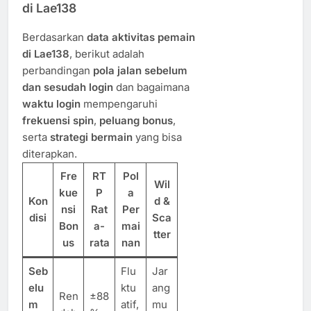
di Lae138
Berdasarkan
data aktivitas pemain
di Lae138
, berikut adalah
perbandingan
pola jalan sebelum
dan sesudah login
dan bagaimana
waktu login
mempengaruhi
frekuensi spin
,
peluang bonus
,
serta
strategi bermain
yang bisa
diterapkan.
Fre
RT
Pol
Wil
kue
P
a
Kon
d &
nsi
Rat
Per
disi
Sca
Bon
a-
mai
tter
us
rata
nan
Seb
Flu
Jar
elu
ktu
ang
Ren
±88
m
atif,
mu