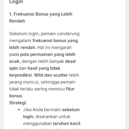
Login
1. Frekuensi Bonus yang Lebih
Rendah
Sebelum login, pemain cenderung
mengalami
frekuensi bonus yang
lebih rendah
. Hal ini mengarah
pada
pola permainan yang lebih
acak
, dengan lebih banyak
dead
spin
dan
hasil yang tidak
terprediksi
.
Wild dan scatter
lebih
jarang muncul, sehingga pemain
tidak terlalu sering memicu
fitur
bonus
.
Strategi
:
Jika Anda bermain
sebelum
login
, disarankan untuk
menggunakan
taruhan kecil