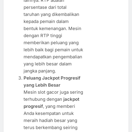
lainnya. RTP adalah
persentase dari total
taruhan yang dikembalikan
kepada pemain dalam
bentuk kemenangan. Mesin
dengan RTP tinggi
memberikan peluang yang
lebih baik bagi pemain untuk
mendapatkan pengembalian
yang lebih besar dalam
jangka panjang.
Peluang Jackpot Progresif
yang Lebih Besar
Mesin slot gacor juga sering
terhubung dengan
jackpot
progresif
, yang memberi
Anda kesempatan untuk
meraih hadiah besar yang
terus berkembang seiring