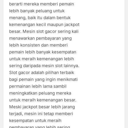
berarti mereka memberi pemain
lebih banyak peluang untuk
menang, baik itu dalam bentuk
kemenangan kecil maupun jackpot
besar. Mesin slot gacor sering kali
menawarkan pembayaran yang
lebih konsisten dan memberi
pemain lebih banyak kesempatan
untuk meraih kemenangan lebih
sering daripada mesin slot lainnya.
Slot gacor adalah pilihan terbaik
bagi pemain yang ingin menikmati
permainan lebih lama sambil
meningkatkan peluang mereka
untuk meraih kemenangan besar.
Meski jackpot besar lebih jarang
terjadi, mesin ini tetap memberi
kesempatan untuk meraih
pembayaran yang lebih sering,