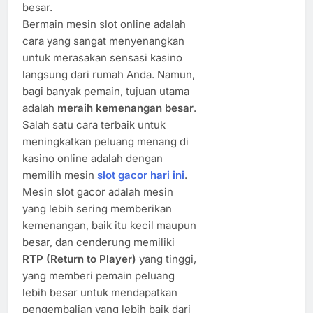
besar.
Bermain mesin slot online adalah
cara yang sangat menyenangkan
untuk merasakan sensasi kasino
langsung dari rumah Anda. Namun,
bagi banyak pemain, tujuan utama
adalah
meraih kemenangan besar
.
Salah satu cara terbaik untuk
meningkatkan peluang menang di
kasino online adalah dengan
memilih mesin
slot gacor hari ini
.
Mesin slot gacor adalah mesin
yang lebih sering memberikan
kemenangan, baik itu kecil maupun
besar, dan cenderung memiliki
RTP (Return to Player)
yang tinggi,
yang memberi pemain peluang
lebih besar untuk mendapatkan
pengembalian yang lebih baik dari