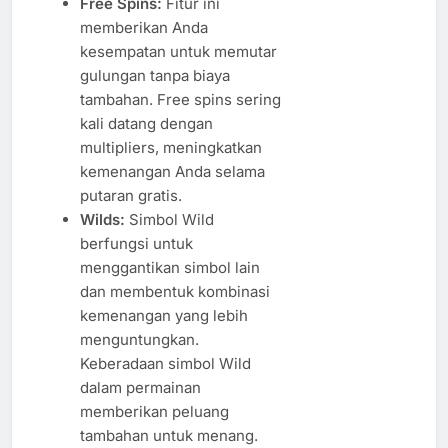
Free Spins:
Fitur ini
memberikan Anda
kesempatan untuk memutar
gulungan tanpa biaya
tambahan. Free spins sering
kali datang dengan
multipliers, meningkatkan
kemenangan Anda selama
putaran gratis.
Wilds:
Simbol Wild
berfungsi untuk
menggantikan simbol lain
dan membentuk kombinasi
kemenangan yang lebih
menguntungkan.
Keberadaan simbol Wild
dalam permainan
memberikan peluang
tambahan untuk menang.