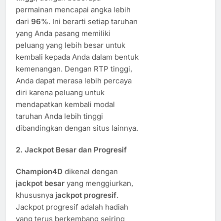
permainan mencapai angka lebih
dari
96%
. Ini berarti setiap taruhan
yang Anda pasang memiliki
peluang yang lebih besar untuk
kembali kepada Anda dalam bentuk
kemenangan. Dengan RTP tinggi,
Anda dapat merasa lebih percaya
diri karena peluang untuk
mendapatkan kembali modal
taruhan Anda lebih tinggi
dibandingkan dengan situs lainnya.
2. Jackpot Besar dan Progresif
Champion4D
dikenal dengan
jackpot besar
yang menggiurkan,
khususnya
jackpot progresif
.
Jackpot progresif adalah hadiah
yang terus berkembang seiring