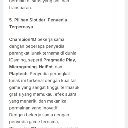
bermain di situs yang adil dan
transparan.
5. Pilihan Slot dari Penyedia
Terpercaya
Champion4D
bekerja sama
dengan beberapa penyedia
perangkat lunak ternama di dunia
iGaming, seperti
Pragmatic Play
,
Microgaming
,
NetEnt
, dan
Playtech
. Penyedia perangkat
lunak ini terkenal dengan kualitas
game yang sangat tinggi, termasuk
grafis yang memukau, efek suara
yang menarik, dan mekanika
permainan yang inovatif.
Dengan bekerja sama dengan
penyedia game ternama,