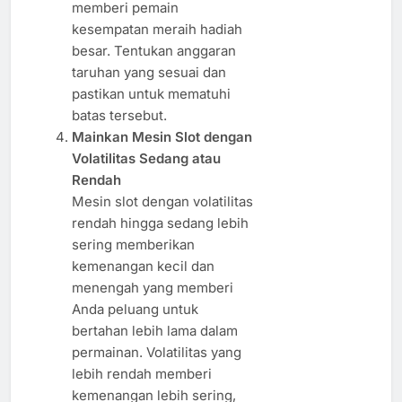
memberi pemain
kesempatan meraih hadiah
besar. Tentukan anggaran
taruhan yang sesuai dan
pastikan untuk mematuhi
batas tersebut.
Mainkan Mesin Slot dengan
Volatilitas Sedang atau
Rendah
Mesin slot dengan volatilitas
rendah hingga sedang lebih
sering memberikan
kemenangan kecil dan
menengah yang memberi
Anda peluang untuk
bertahan lebih lama dalam
permainan. Volatilitas yang
lebih rendah memberi
kemenangan lebih sering,