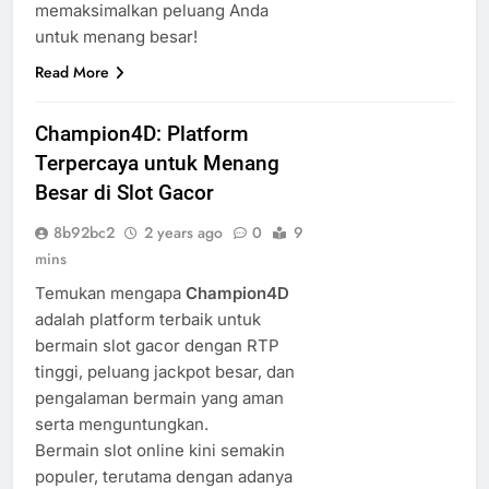
memaksimalkan peluang Anda
untuk menang besar!
Read More
Champion4D: Platform
Terpercaya untuk Menang
Besar di Slot Gacor
8b92bc2
2 years ago
0
9
mins
Temukan mengapa
Champion4D
adalah platform terbaik untuk
bermain slot gacor dengan RTP
tinggi, peluang jackpot besar, dan
pengalaman bermain yang aman
serta menguntungkan.
Bermain slot online kini semakin
populer, terutama dengan adanya