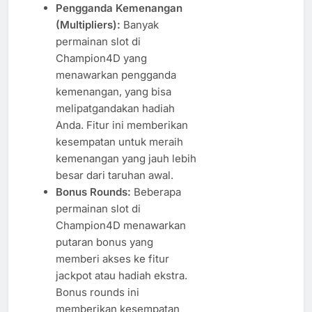
Pengganda Kemenangan
(Multipliers):
Banyak
permainan slot di
Champion4D yang
menawarkan pengganda
kemenangan, yang bisa
melipatgandakan hadiah
Anda. Fitur ini memberikan
kesempatan untuk meraih
kemenangan yang jauh lebih
besar dari taruhan awal.
Bonus Rounds:
Beberapa
permainan slot di
Champion4D menawarkan
putaran bonus yang
memberi akses ke fitur
jackpot atau hadiah ekstra.
Bonus rounds ini
memberikan kesempatan