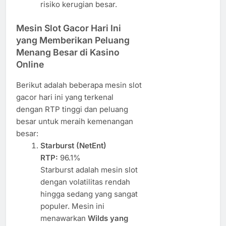
risiko kerugian besar.
Mesin Slot Gacor Hari Ini
yang Memberikan Peluang
Menang Besar di Kasino
Online
Berikut adalah beberapa mesin slot
gacor hari ini yang terkenal
dengan RTP tinggi dan peluang
besar untuk meraih kemenangan
besar:
Starburst (NetEnt)
RTP:
96.1%
Starburst adalah mesin slot
dengan volatilitas rendah
hingga sedang yang sangat
populer. Mesin ini
menawarkan
Wilds yang