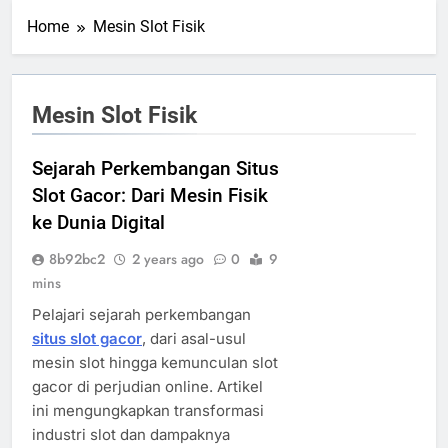
Home
Mesin Slot Fisik
Mesin Slot Fisik
Sejarah Perkembangan Situs
Slot Gacor: Dari Mesin Fisik
ke Dunia Digital
8b92bc2
2 years ago
0
9
mins
Pelajari sejarah perkembangan
situs slot gacor
, dari asal-usul
mesin slot hingga kemunculan slot
gacor di perjudian online. Artikel
ini mengungkapkan transformasi
industri slot dan dampaknya