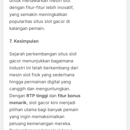
untuk menawarkan mesin slot
dengan fitur-fitur lebih inovatif,
yang semakin meningkatkan
popularitas situs slot gacor di
kalangan pemain.
7.
Kesimpulan
Sejarah perkembangan situs slot
gacor menunjukkan bagaimana
industri ini telah berkembang dari
mesin slot fisik yang sederhana
hingga permainan digital yang
canggih dan menguntungkan.
Dengan
RTP tinggi
dan
fitur bonus
menarik
, slot gacor kini menjadi
pilihan utama bagi banyak pemain
yang ingin memaksimalkan
peluang kemenangan mereka.