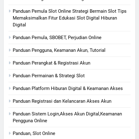
Panduan Pemula Slot Online Strategi Bermain Slot Tips
Memaksimalkan Fitur Edukasi Slot Digital Hiburan
Digital
Panduan Pemula, SBOBET, Perjudian Online
Panduan Pengguna, Keamanan Akun, Tutorial
Panduan Perangkat & Registrasi Akun
Panduan Permainan & Strategi Slot
Panduan Platform Hiburan Digital & Keamanan Akses
Panduan Registrasi dan Kelancaran Akses Akun
Panduan Sistem Login,Akses Akun Digital,Keamanan
Pengguna Online
Panduan, Slot Online