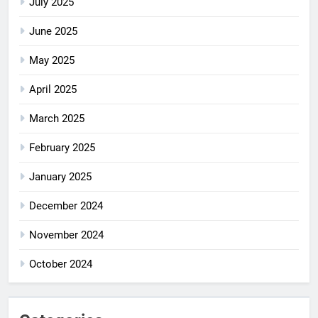
July 2025
June 2025
May 2025
April 2025
March 2025
February 2025
January 2025
December 2024
November 2024
October 2024