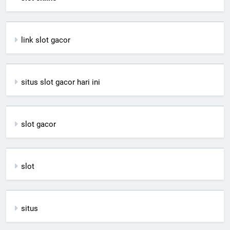
link slot gacor
situs slot gacor hari ini
slot gacor
slot
situs