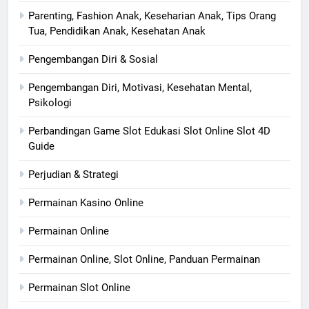
Parenting, Fashion Anak, Keseharian Anak, Tips Orang
Tua, Pendidikan Anak, Kesehatan Anak
Pengembangan Diri & Sosial
Pengembangan Diri, Motivasi, Kesehatan Mental,
Psikologi
Perbandingan Game Slot Edukasi Slot Online Slot 4D
Guide
Perjudian & Strategi
Permainan Kasino Online
Permainan Online
Permainan Online, Slot Online, Panduan Permainan
Permainan Slot Online