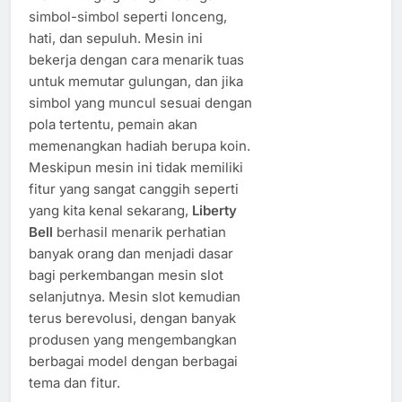
simbol-simbol seperti lonceng,
hati, dan sepuluh. Mesin ini
bekerja dengan cara menarik tuas
untuk memutar gulungan, dan jika
simbol yang muncul sesuai dengan
pola tertentu, pemain akan
memenangkan hadiah berupa koin.
Meskipun mesin ini tidak memiliki
fitur yang sangat canggih seperti
yang kita kenal sekarang,
Liberty
Bell
berhasil menarik perhatian
banyak orang dan menjadi dasar
bagi perkembangan mesin slot
selanjutnya. Mesin slot kemudian
terus berevolusi, dengan banyak
produsen yang mengembangkan
berbagai model dengan berbagai
tema dan fitur.