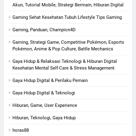
Akun, Tutorial Mobile, Strategi Bermain, Hiburan Digital
Gaming Sehat Kesehatan Tubuh Lifestyle Tips Gaming
Gaming, Panduan, Champion4D
Gaming, Strategi Game, Competitive Pokémon, Esports
Pokémon, Anime & Pop Culture, Battle Mechanics
Gaya Hidup & Relaksasi Teknologi & Hiburan Digital
Kesehatan Mental Self-Care & Stress Management
Gaya Hidup Digital & Perilaku Pemain
Gaya Hidup Digital & Teknologi
Hiburan, Game, User Experience
Hiburan, Teknologi, Gaya Hidup
horas88