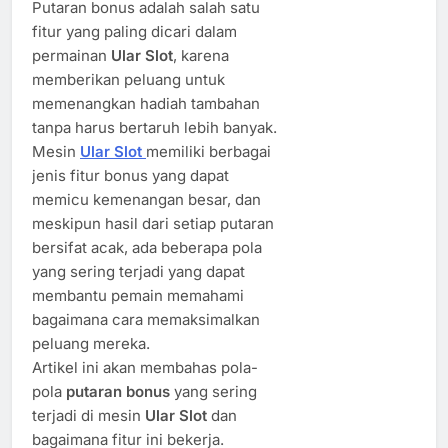
Putaran bonus adalah salah satu
fitur yang paling dicari dalam
permainan
Ular Slot
, karena
memberikan peluang untuk
memenangkan hadiah tambahan
tanpa harus bertaruh lebih banyak.
Mesin
Ular Slot
memiliki berbagai
jenis fitur bonus yang dapat
memicu kemenangan besar, dan
meskipun hasil dari setiap putaran
bersifat acak, ada beberapa pola
yang sering terjadi yang dapat
membantu pemain memahami
bagaimana cara memaksimalkan
peluang mereka.
Artikel ini akan membahas pola-
pola
putaran bonus
yang sering
terjadi di mesin
Ular Slot
dan
bagaimana fitur ini bekerja.