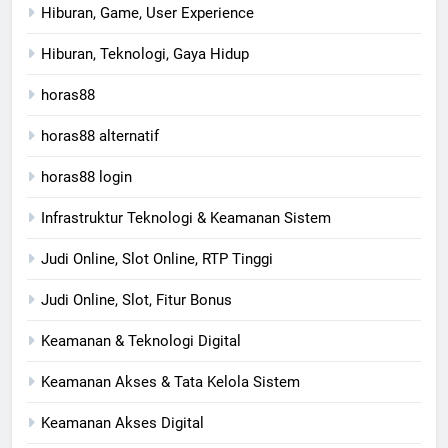
Hiburan, Game, User Experience
Hiburan, Teknologi, Gaya Hidup
horas88
horas88 alternatif
horas88 login
Infrastruktur Teknologi & Keamanan Sistem
Judi Online, Slot Online, RTP Tinggi
Judi Online, Slot, Fitur Bonus
Keamanan & Teknologi Digital
Keamanan Akses & Tata Kelola Sistem
Keamanan Akses Digital