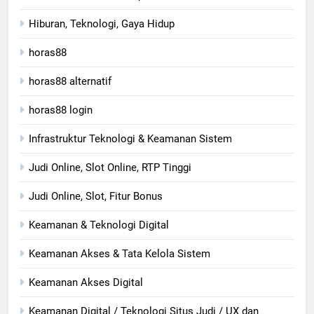
Hiburan, Teknologi, Gaya Hidup
horas88
horas88 alternatif
horas88 login
Infrastruktur Teknologi & Keamanan Sistem
Judi Online, Slot Online, RTP Tinggi
Judi Online, Slot, Fitur Bonus
Keamanan & Teknologi Digital
Keamanan Akses & Tata Kelola Sistem
Keamanan Akses Digital
Keamanan Digital / Teknologi Situs Judi / UX dan