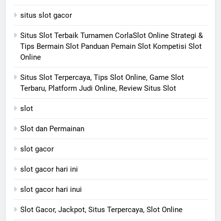
situs slot gacor
Situs Slot Terbaik Turnamen CorlaSlot Online Strategi &
Tips Bermain Slot Panduan Pemain Slot Kompetisi Slot
Online
Situs Slot Terpercaya, Tips Slot Online, Game Slot
Terbaru, Platform Judi Online, Review Situs Slot
slot
Slot dan Permainan
slot gacor
slot gacor hari ini
slot gacor hari inui
Slot Gacor, Jackpot, Situs Terpercaya, Slot Online