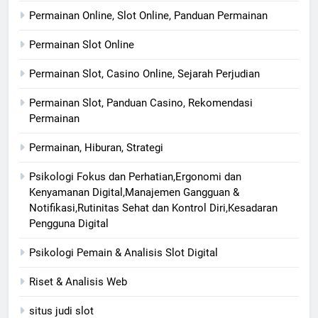
Permainan Online, Slot Online, Panduan Permainan
Permainan Slot Online
Permainan Slot, Casino Online, Sejarah Perjudian
Permainan Slot, Panduan Casino, Rekomendasi
Permainan
Permainan, Hiburan, Strategi
Psikologi Fokus dan Perhatian,Ergonomi dan
Kenyamanan Digital,Manajemen Gangguan &
Notifikasi,Rutinitas Sehat dan Kontrol Diri,Kesadaran
Pengguna Digital
Psikologi Pemain & Analisis Slot Digital
Riset & Analisis Web
situs judi slot