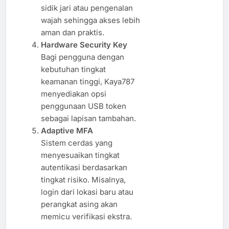
sidik jari atau pengenalan
wajah sehingga akses lebih
aman dan praktis.
Hardware Security Key
Bagi pengguna dengan
kebutuhan tingkat
keamanan tinggi, Kaya787
menyediakan opsi
penggunaan USB token
sebagai lapisan tambahan.
Adaptive MFA
Sistem cerdas yang
menyesuaikan tingkat
autentikasi berdasarkan
tingkat risiko. Misalnya,
login dari lokasi baru atau
perangkat asing akan
memicu verifikasi ekstra.