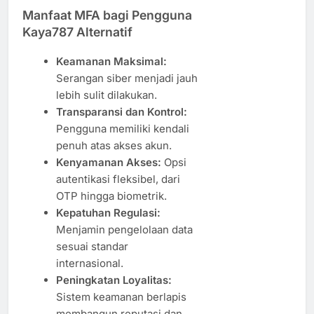
Manfaat MFA bagi Pengguna
Kaya787 Alternatif
Keamanan Maksimal:
Serangan siber menjadi jauh
lebih sulit dilakukan.
Transparansi dan Kontrol:
Pengguna memiliki kendali
penuh atas akses akun.
Kenyamanan Akses:
Opsi
autentikasi fleksibel, dari
OTP hingga biometrik.
Kepatuhan Regulasi:
Menjamin pengelolaan data
sesuai standar
internasional.
Peningkatan Loyalitas:
Sistem keamanan berlapis
membangun reputasi dan