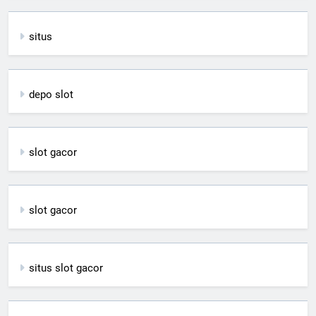
situs
depo slot
slot gacor
slot gacor
situs slot gacor