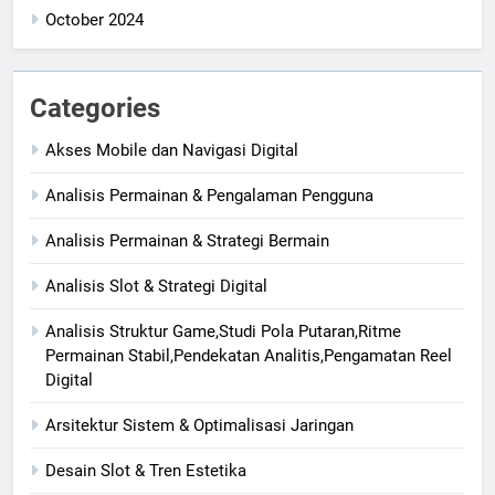
October 2024
Categories
Akses Mobile dan Navigasi Digital
Analisis Permainan & Pengalaman Pengguna
Analisis Permainan & Strategi Bermain
Analisis Slot & Strategi Digital
Analisis Struktur Game,Studi Pola Putaran,Ritme
Permainan Stabil,Pendekatan Analitis,Pengamatan Reel
Digital
Arsitektur Sistem & Optimalisasi Jaringan
Desain Slot & Tren Estetika