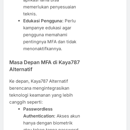
memerlukan penyesuaian
teknis.
Edukasi Pengguna:
Perlu
kampanye edukasi agar
pengguna memahami
pentingnya MFA dan tidak
menonaktifkannya.
Masa Depan MFA di Kaya787
Alternatif
Ke depan, Kaya787 Alternatif
berencana mengintegrasikan
teknologi keamanan yang lebih
canggih seperti:
Passwordless
Authentication:
Akses akun
hanya dengan biometrik
atau token tanpa password.