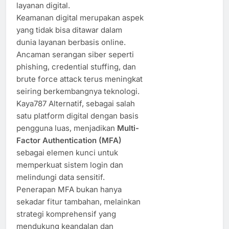
layanan digital.
Keamanan digital merupakan aspek
yang tidak bisa ditawar dalam
dunia layanan berbasis online.
Ancaman serangan siber seperti
phishing, credential stuffing, dan
brute force attack terus meningkat
seiring berkembangnya teknologi.
Kaya787 Alternatif, sebagai salah
satu platform digital dengan basis
pengguna luas, menjadikan
Multi-
Factor Authentication (MFA)
sebagai elemen kunci untuk
memperkuat sistem login dan
melindungi data sensitif.
Penerapan MFA bukan hanya
sekadar fitur tambahan, melainkan
strategi komprehensif yang
mendukung keandalan dan