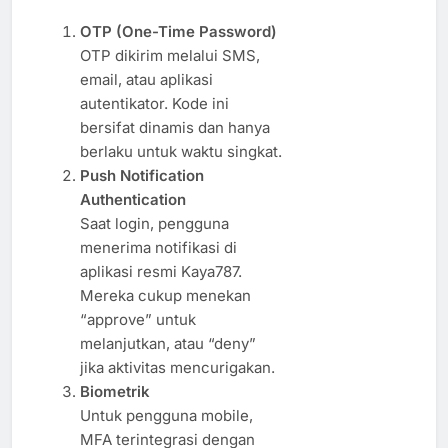
OTP (One-Time Password)
OTP dikirim melalui SMS,
email, atau aplikasi
autentikator. Kode ini
bersifat dinamis dan hanya
berlaku untuk waktu singkat.
Push Notification
Authentication
Saat login, pengguna
menerima notifikasi di
aplikasi resmi Kaya787.
Mereka cukup menekan
“approve” untuk
melanjutkan, atau “deny”
jika aktivitas mencurigakan.
Biometrik
Untuk pengguna mobile,
MFA terintegrasi dengan