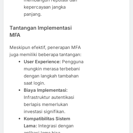
kepercayaan jangka
panjang.
Tantangan Implementasi
MFA
Meskipun efektif, penerapan MFA
juga memiliki beberapa tantangan:
User Experience:
Pengguna
mungkin merasa terbebani
dengan langkah tambahan
saat login.
Biaya Implementasi:
Infrastruktur autentikasi
berlapis memerlukan
investasi signifikan.
Kompatibilitas Sistem
Lama:
Integrasi dengan
aplikasi lama bisa