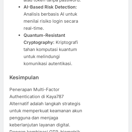
AI-Based Risk Detection:
Analisis berbasis AI untuk
menilai risiko login secara
real-time.
Quantum-Resistant
Cryptography:
Kriptografi
tahan komputasi kuantum
untuk melindungi
komunikasi autentikasi.
Kesimpulan
Penerapan Multi-Factor
Authentication di Kaya787
Alternatif adalah langkah strategis
untuk memperkuat keamanan akun
pengguna dan menjaga
keberlanjutan layanan digital.
Dengan kombinasi OTP, biometrik,