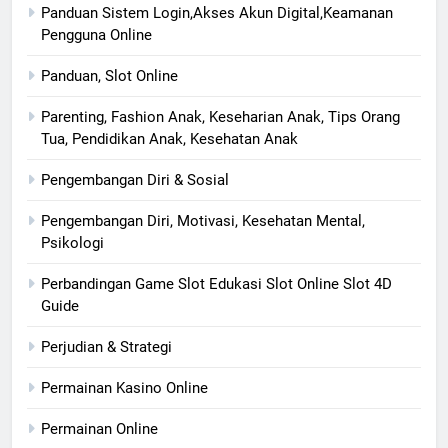
Panduan Sistem Login,Akses Akun Digital,Keamanan
Pengguna Online
Panduan, Slot Online
Parenting, Fashion Anak, Keseharian Anak, Tips Orang
Tua, Pendidikan Anak, Kesehatan Anak
Pengembangan Diri & Sosial
Pengembangan Diri, Motivasi, Kesehatan Mental,
Psikologi
Perbandingan Game Slot Edukasi Slot Online Slot 4D
Guide
Perjudian & Strategi
Permainan Kasino Online
Permainan Online