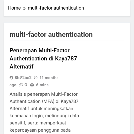
Home
multi-factor authentication
multi-factor authentication
Penerapan Multi-Factor
Authentication di Kaya787
Alternatif
8b92bc2
11 months
ago
0
6 mins
Analisis penerapan Multi-Factor
Authentication (MFA) di Kaya787
Alternatif untuk meningkatkan
keamanan login, melindungi data
sensitif, serta memperkuat
kepercayaan pengguna pada