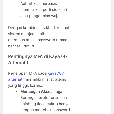
Autentikasi berbasis
biometrik seperti sidik jari
atau pengenalan wajah.
Dengan kombinasi faktor tersebut,
sistem menjadi lebih sulit
ditembus meski password utama
berhasil dicuri.
Pentingnya MFA di Kaya787
Alternatif
Penerapan MFA pada
kaya787
alternatif
memiliki nilai strategis
yang tinggi, karena:
Mencegah Akses Ilegal:
Serangan brute force dan
phishing tidak cukup hanya
dengan menebak password.