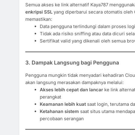
Semua akses ke link alternatif Kaya787 mengguna
enkripsi SSL
yang diperbarui secara otomatis oleh 
memastikan:
Data pengguna terlindungi dalam proses log
Tidak ada risiko sniffing atau data dicuri sel
Sertifikat valid yang dikenali oleh semua b
3. Dampak Langsung bagi Pengguna
Pengguna mungkin tidak menyadari kehadiran Cloud
akan langsung merasakan dampaknya melalui:
Akses lebih cepat dan lancar
ke link alterna
perangkat
Keamanan lebih kuat
saat login, terutama da
Ketahanan sistem
saat situs utama mendapat
percobaan serangan