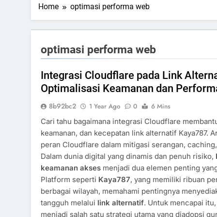
Home
optimasi performa web
optimasi performa web
Integrasi Cloudflare pada Link Altern
Optimalisasi Keamanan dan Perform
8b92bc2
1 Year Ago
0
6 Mins
Cari tahu bagaimana integrasi Cloudflare membantu
keamanan, dan kecepatan link alternatif Kaya787. Ar
peran Cloudflare dalam mitigasi serangan, caching,
Dalam dunia digital yang dinamis dan penuh risiko,
keamanan akses
menjadi dua elemen penting yang 
Platform seperti
Kaya787
, yang memiliki ribuan pe
berbagai wilayah, memahami pentingnya menyediak
tangguh melalui
link alternatif
. Untuk mencapai itu
menjadi salah satu strategi utama yang diadopsi g