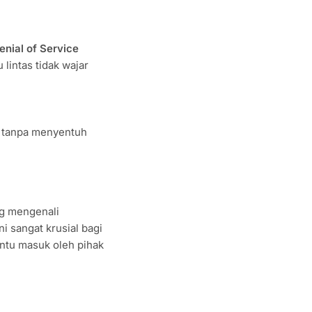
enial of Service
 lintas tidak wajar
f tanpa menyentuh
g mengenali
i sangat krusial bagi
pintu masuk oleh pihak