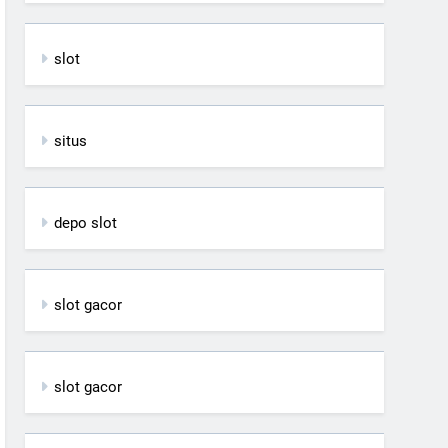
slot
situs
depo slot
slot gacor
slot gacor