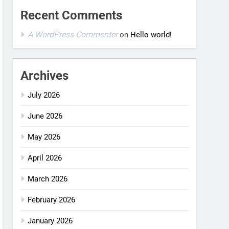
Recent Comments
A WordPress Commenter
on
Hello world!
Archives
July 2026
June 2026
May 2026
April 2026
March 2026
February 2026
January 2026