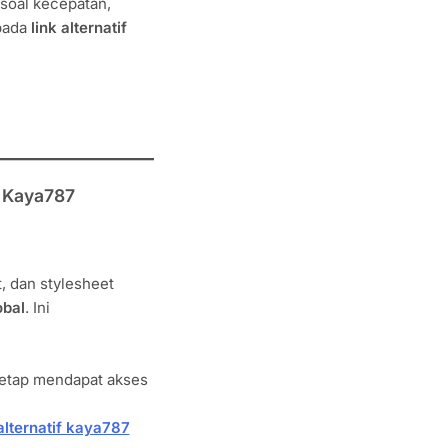
soal kecepatan,
 pada
link alternatif
f Kaya787
t, dan stylesheet
obal
. Ini
tetap mendapat akses
 alternatif kaya787