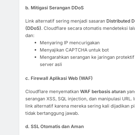
b.
Mitigasi Serangan DDoS
Link alternatif sering menjadi sasaran
Distributed D
(DDoS)
. Cloudflare secara otomatis mendeteksi lalu
dan:
Menyaring IP mencurigakan
Menyajikan CAPTCHA untuk bot
Mengarahkan serangan ke jaringan protekti
server asli
c.
Firewall Aplikasi Web (WAF)
Cloudflare menyematkan
WAF berbasis aturan
yan
serangan XSS, SQL injection, dan manipulasi URL. In
link alternatif karena mereka sering kali dijadikan 
tidak bertanggung jawab.
d.
SSL Otomatis dan Aman