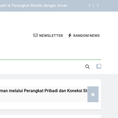
atif di Perangkat Mobile dengan Aman
Perangkat Pribadi dan Koneksi Stabil
 Akses yang Aman dan Mudah Dipahami
NEWSLETTER
RANDOM NEWS
ng Sebelum Mengakses TIARA4D Login
atif di Perangkat Mobile dengan Aman
Perangkat Pribadi dan Koneksi Stabil
 Akses yang Aman dan Mudah Dipahami
erangkat Pribadi dan Koneksi Stabil
Panduan Praktis 
2 Months Ago