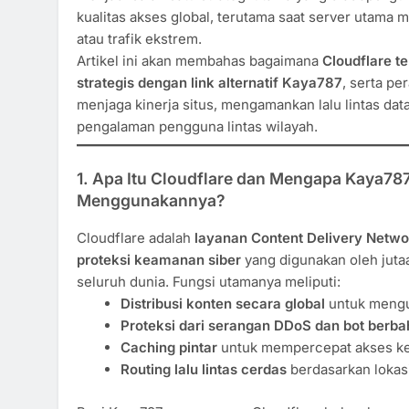
kualitas akses global, terutama saat server utama
atau trafik ekstrem.
Artikel ini akan membahas bagaimana
Cloudflare te
strategis dengan link alternatif Kaya787
, serta pe
menjaga kinerja situs, mengamankan lalu lintas da
pengalaman pengguna lintas wilayah.
1. Apa Itu Cloudflare dan Mengapa Kaya78
Menggunakannya?
Cloudflare adalah
layanan Content Delivery Netw
proteksi keamanan siber
yang digunakan oleh jutaa
seluruh dunia. Fungsi utamanya meliputi:
Distribusi konten secara global
untuk mengur
Proteksi dari serangan DDoS dan bot berb
Caching pintar
untuk mempercepat akses k
Routing lalu lintas cerdas
berdasarkan lokas