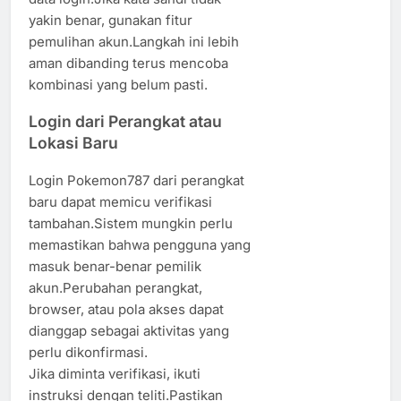
yakin benar, gunakan fitur
pemulihan akun.Langkah ini lebih
aman dibanding terus mencoba
kombinasi yang belum pasti.
Login dari Perangkat atau
Lokasi Baru
Login Pokemon787 dari perangkat
baru dapat memicu verifikasi
tambahan.Sistem mungkin perlu
memastikan bahwa pengguna yang
masuk benar-benar pemilik
akun.Perubahan perangkat,
browser, atau pola akses dapat
dianggap sebagai aktivitas yang
perlu dikonfirmasi.
Jika diminta verifikasi, ikuti
instruksi dengan teliti.Pastikan