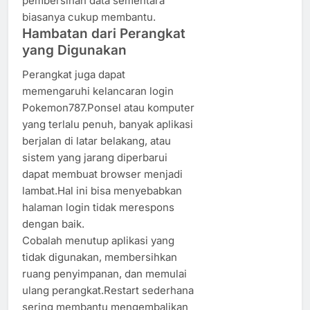
pembersihan data sementara
biasanya cukup membantu.
Hambatan dari Perangkat
yang Digunakan
Perangkat juga dapat
memengaruhi kelancaran login
Pokemon787.Ponsel atau komputer
yang terlalu penuh, banyak aplikasi
berjalan di latar belakang, atau
sistem yang jarang diperbarui
dapat membuat browser menjadi
lambat.Hal ini bisa menyebabkan
halaman login tidak merespons
dengan baik.
Cobalah menutup aplikasi yang
tidak digunakan, membersihkan
ruang penyimpanan, dan memulai
ulang perangkat.Restart sederhana
sering membantu mengembalikan