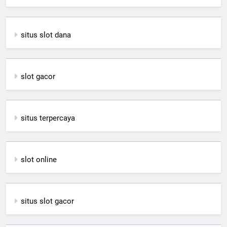
situs slot dana
slot gacor
situs terpercaya
slot online
situs slot gacor