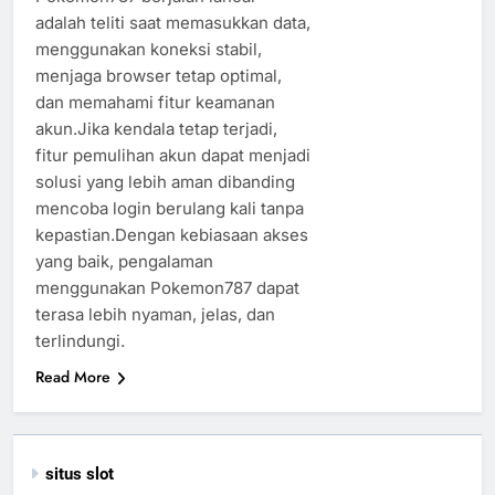
adalah teliti saat memasukkan data,
menggunakan koneksi stabil,
menjaga browser tetap optimal,
dan memahami fitur keamanan
akun.Jika kendala tetap terjadi,
fitur pemulihan akun dapat menjadi
solusi yang lebih aman dibanding
mencoba login berulang kali tanpa
kepastian.Dengan kebiasaan akses
yang baik, pengalaman
menggunakan Pokemon787 dapat
terasa lebih nyaman, jelas, dan
terlindungi.
Read More
situs slot