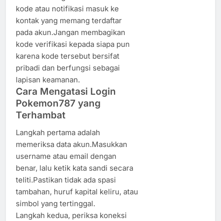
kode atau notifikasi masuk ke
kontak yang memang terdaftar
pada akun.Jangan membagikan
kode verifikasi kepada siapa pun
karena kode tersebut bersifat
pribadi dan berfungsi sebagai
lapisan keamanan.
Cara Mengatasi Login
Pokemon787 yang
Terhambat
Langkah pertama adalah
memeriksa data akun.Masukkan
username atau email dengan
benar, lalu ketik kata sandi secara
teliti.Pastikan tidak ada spasi
tambahan, huruf kapital keliru, atau
simbol yang tertinggal.
Langkah kedua, periksa koneksi