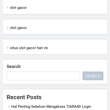
slot gacor
slot gacor
situs slot gacor hari ini
Search
SEARCH
Recent Posts
Hal Penting Sebelum Mengakses TIARA4D Login