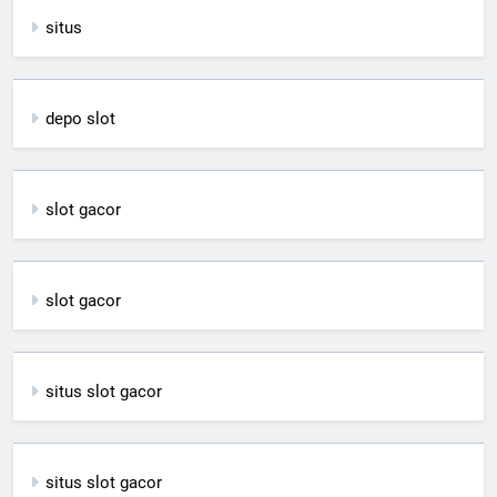
situs
depo slot
slot gacor
slot gacor
situs slot gacor
situs slot gacor