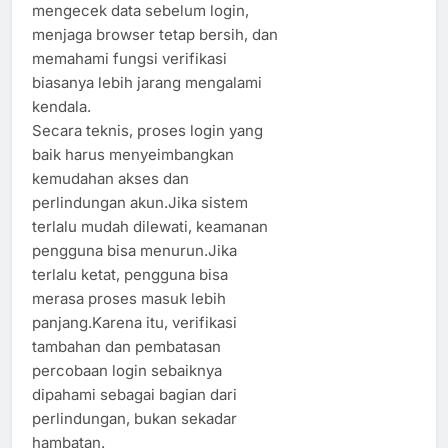
mengecek data sebelum login,
menjaga browser tetap bersih, dan
memahami fungsi verifikasi
biasanya lebih jarang mengalami
kendala.
Secara teknis, proses login yang
baik harus menyeimbangkan
kemudahan akses dan
perlindungan akun.Jika sistem
terlalu mudah dilewati, keamanan
pengguna bisa menurun.Jika
terlalu ketat, pengguna bisa
merasa proses masuk lebih
panjang.Karena itu, verifikasi
tambahan dan pembatasan
percobaan login sebaiknya
dipahami sebagai bagian dari
perlindungan, bukan sekadar
hambatan.