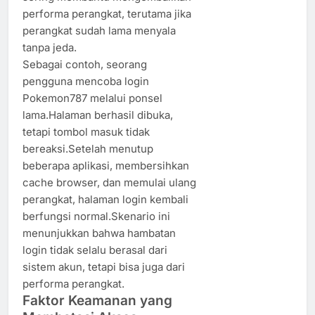
performa perangkat, terutama jika
perangkat sudah lama menyala
tanpa jeda.
Sebagai contoh, seorang
pengguna mencoba login
Pokemon787 melalui ponsel
lama.Halaman berhasil dibuka,
tetapi tombol masuk tidak
bereaksi.Setelah menutup
beberapa aplikasi, membersihkan
cache browser, dan memulai ulang
perangkat, halaman login kembali
berfungsi normal.Skenario ini
menunjukkan bahwa hambatan
login tidak selalu berasal dari
sistem akun, tetapi bisa juga dari
performa perangkat.
Faktor Keamanan yang